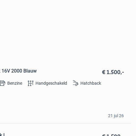
€ 1.500,-
k 16V 2000 Blauw
Benzine
Handgeschakeld
Hatchback
21 jul 26
k L