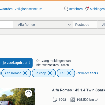
waarden
Veiligheidscentrum
Berichten
Meldingen
Alfa Romeo
A
Ontvang meldingen van
r je zoekopdracht
nieuwe zoekresultaten
Alfa Romeo
Te koop
145
Verwijder filters
Alfa Romeo 145 1.4 Twin Spar
Bewaren
1998
195.500
km
in