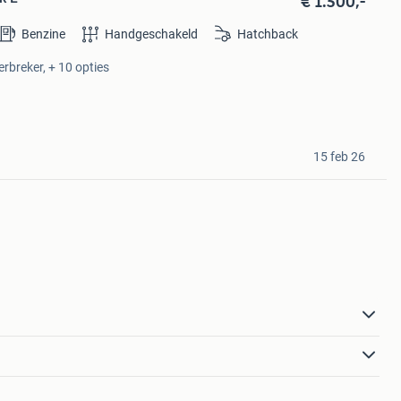
€ 1.500,-
Benzine
Handgeschakeld
Hatchback
erbreker, + 10 opties
15 feb 26