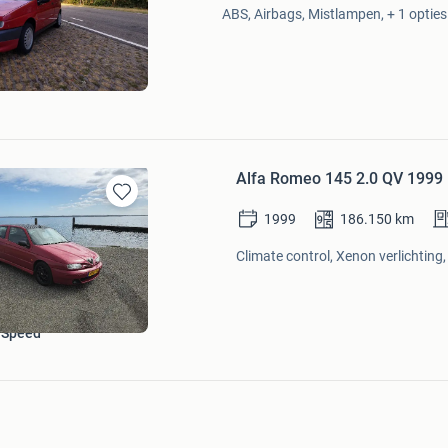
Mijn
ABS, Airbags, Mistlampen, + 1 opties
Favorieten
Alfa Romeo 145 2.0 QV 1999
Bewaren
1999
186.150
km
in
Mijn
Climate control, Xenon verlichting,
Favorieten
 Speed