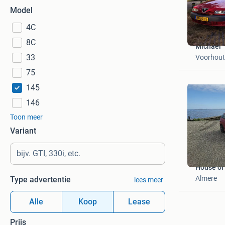
Model
4C
8C
Michael
33
Voorhout
75
145
146
Toon meer
Variant
House of
Almere
Type advertentie
lees meer
Alle
Koop
Lease
Prijs