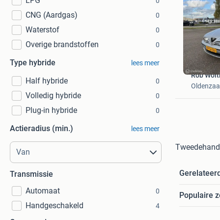
LPG
0
CNG (Aardgas)
0
Waterstof
0
Overige brandstoffen
0
Type hybride
lees meer
Rob Wolth
Half hybride
0
Oldenzaa
Volledig hybride
0
Plug-in hybride
0
Actieradius (min.)
lees meer
Tweedehands
Gerelateer
Transmissie
Automaat
0
Populaire 
Handgeschakeld
4