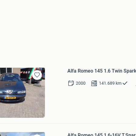
Alfa Romeo 145 1.6 Twin Spar
Bewaren
2000
141.689
km
in
Mijn
Favorieten
Meern
Alfa Romeo 145 1.6-16V T.Spar