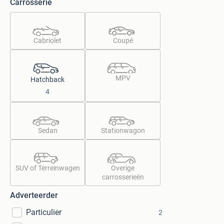
Carrosserie
Cabriolet
Coupé
MPV
Hatchback
4
Sedan
Stationwagon
SUV of Terreinwagen
Overige
carrosserieën
Adverteerder
Particulier
2