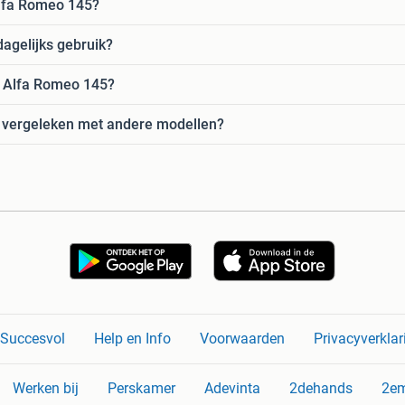
Alfa Romeo 145?
dagelijks gebruik?
de Alfa Romeo 145?
 vergeleken met andere modellen?
n Succesvol
Help en Info
Voorwaarden
Privacyverklar
Werken bij
Perskamer
Adevinta
2dehands
2e