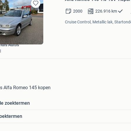
Bewaren
2000
226.916
km
in
Mijn
Cruise Control, Metallic lak, Startond
Favorieten
uis Auto's
l
 Alfa Romeo 145 kopen
de zoektermen
zoektermen