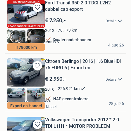
Ford Transit 350 2.0 TDCI L2H2
dubbel cab export
Bewaren
in
€ 7.250,-
Details
Mijn
Favorieten
78.173
km
2012
Dealer onderhouden
Van Dun Bedrijfswagens B.V.
4 aug 26
!! 78000 km
Bergschenhoek
Citroen Berlingo | 2016 | 1.6 BlueHDI
75 EURO 6 | Export en
Bewaren
in
€ 2.950,-
Details
Mijn
Favorieten
226.921
km
2016
NAP gecontroleerd
Nationale Autopark B.V.
28 jul 26
Export en Handel
Nieuwerkerk aan den IJssel
Volkswagen Transporter 2012 * 2.0
TDI L1H1 * MOTOR PROBLEEM
Bewaren