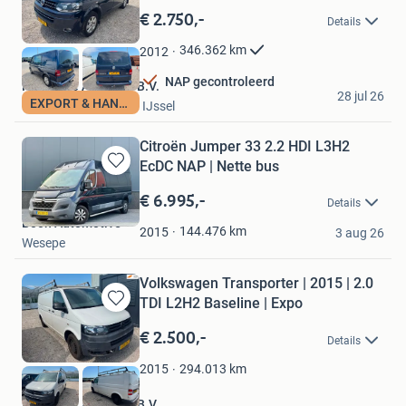
in
€ 2.750,-
Details
Mijn
Favorieten
346.362
km
2012
NAP gecontroleerd
Nationale Autopark B.V.
28 jul 26
EXPORT & HANDEL
Nieuwerkerk aan den IJssel
Citroën Jumper 33 2.2 HDI L3H2
EcDC NAP | Nette bus
Bewaren
in
€ 6.995,-
Details
Mijn
Boon Automotive
Favorieten
144.476
km
2015
3 aug 26
Wesepe
Volkswagen Transporter | 2015 | 2.0
TDI L2H2 Baseline | Expo
Bewaren
in
€ 2.500,-
Details
Mijn
Favorieten
294.013
km
2015
Nationale Autopark B.V.