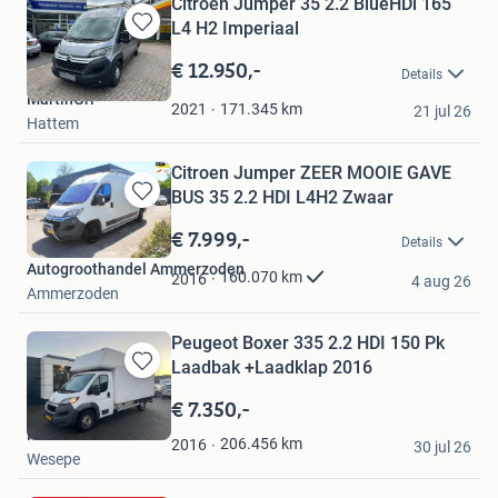
Citroen Jumper 35 2.2 BlueHDi 165
L4 H2 Imperiaal
Bewaren
in
€ 12.950,-
Details
Mijn
MartinGri
Favorieten
171.345
km
2021
21 jul 26
Hattem
Citroen Jumper ZEER MOOIE GAVE
BUS 35 2.2 HDI L4H2 Zwaar
Bewaren
in
€ 7.999,-
Details
Mijn
Autogroothandel Ammerzoden
Favorieten
160.070
km
2016
4 aug 26
Ammerzoden
Peugeot Boxer 335 2.2 HDI 150 Pk
Laadbak +Laadklap 2016
Bewaren
in
€ 7.350,-
Mijn
Kievitsbosch Auto's
Favorieten
206.456
km
2016
30 jul 26
Wesepe