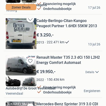
Financiering mogelijk
Andriessen Bedrijfswagens
Zomer Deals
17 jul 26
Onderhoudsboekje
Terborg
Caddy-Berlingo-Citan-Kangoo
Bewaren
Peugeot Partner 1.6HDI 55KW 2013
in
Mijn
€ 3.250,-
Favorieten
Jano
222.471
km
2013
13 jul 26
Eindhoven
Renault Master T35 2.3 dCi 150 L2H2
Energy Comfort Automaat
Bewaren
in
€ 19.950,-
Details
Mijn
Favorieten
150.436
km
2022
Financiering mogelijk
Autobedrijf De Groot Veenendaal
Eergisteren
Onderhoudsboekje
Veenendaal
Mercedes-Benz Sprinter 319 3.0 CDI