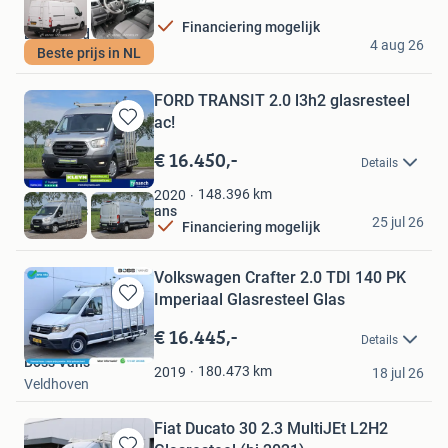
Financiering mogelijk
BAS World
4 aug 26
Beste prijs in NL
Veghel
FORD TRANSIT 2.0 l3h2 glasresteel
ac!
Bewaren
in
€ 16.450,-
Details
Mijn
Favorieten
148.396
km
2020
Bestelbus | KLEYN Vans
25 jul 26
Financiering mogelijk
Vuren
Volkswagen Crafter 2.0 TDI 140 PK
Imperiaal Glasresteel Glas
Bewaren
in
€ 16.445,-
Details
Mijn
Boss Vans
Favorieten
180.473
km
2019
18 jul 26
Veldhoven
Fiat Ducato 30 2.3 MultiJEt L2H2