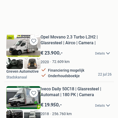
Opel Movano 2.3 Turbo L2H2 |
Glasresteel | Airco | Camera |
Bewaren
in
€ 23.900,-
Details
Mijn
Favorieten
72.609
km
2020
Financiering mogelijk
Greven Automotive
22 jul 26
Onderhoudsboekje
Stadskanaal
Iveco Daily 50C18 | Glasresteel |
Automaat | 180 PK | Camera
Bewaren
in
€ 19.950,-
Details
Mijn
Favorieten
256.760
km
2018