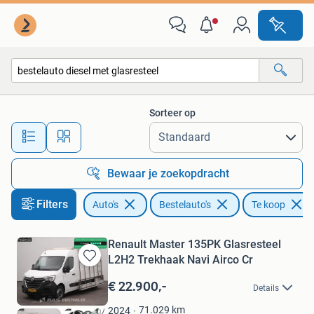
Bestelauto's
Sorteer op
Alle afstanden…
Bewaar je zoekopdracht
Filters
Auto's
Bestelauto's
Te koop
Renault Master 135PK Glasresteel
L2H2 Trekhaak Navi Airco Cr
Bewaren
in
€ 22.900,-
Details
Mijn
Favorieten
71.029
km
2024