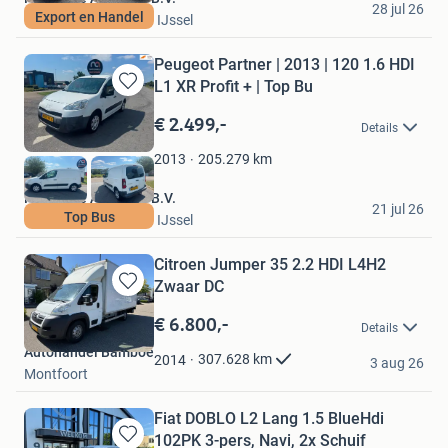
28 jul 26
Export en Handel
Nieuwerkerk aan den IJssel
Peugeot Partner | 2013 | 120 1.6 HDI
L1 XR Profit + | Top Bu
Bewaren
in
€ 2.499,-
Details
Mijn
Favorieten
205.279
km
2013
Nationale Autopark B.V.
21 jul 26
Top Bus
Nieuwerkerk aan den IJssel
Citroen Jumper 35 2.2 HDI L4H2
Zwaar DC
Bewaren
in
€ 6.800,-
Details
Mijn
Autohandel Bamboe
Favorieten
307.628
km
2014
3 aug 26
Montfoort
Fiat DOBLO L2 Lang 1.5 BlueHdi
102PK 3-pers, Navi, 2x Schuif