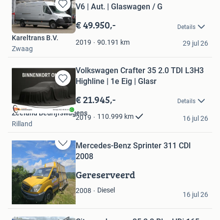
V6 | Aut. | Glaswagen / G
Bewaren
in
€ 49.950,-
Details
Mijn
Kareltrans B.V.
Favorieten
90.191
km
2019
29 jul 26
Zwaag
Volkswagen Crafter 35 2.0 TDI L3H3
Highline | 1e Eig | Glasr
Bewaren
in
€ 21.945,-
Details
Mijn
Zeeland Bedrijfswagens
Favorieten
110.999
km
2019
16 jul 26
Rilland
Mercedes-Benz Sprinter 311 CDI
Bewaren
2008
in
Mijn
Gereserveerd
Favorieten
Toon
Diesel
2008
16 jul 26
Sint-Oedenrode