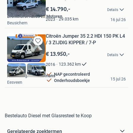
Bewaren
in
€ 14.790,-
Details
Mijn
Bronkhorst Auto's en Motoren
Favorieten
29.035
km
2023
16 jul 26
Beusichem
Citroën Jumper 35 2.2 HDI 150 PK L4
/ 3 ZIJDIG KIPPER / 7-P
Bewaren
in
€ 13.950,-
Details
Mijn
Favorieten
123.362
km
2016
NAP gecontroleerd
Autobedrijf J. Ruinemans
15 jul 26
Onderhoudsboekje
Eesveen
Bestelauto Diesel met Glasresteel te Koop
Gerelateerde zoektermen