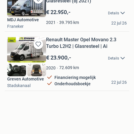
Glasresteel (bj 2021)
Bewaren
in
€ 22.950,-
Details
Mijn
MDJ Automotive
Favorieten
39.795
km
2021
22 jul 26
Franeker
Renault Master Opel Movano 2.3
Turbo L2H2 | Glasresteel | Ai
Bewaren
in
€ 23.900,-
Details
Mijn
Favorieten
72.609
km
2020
Financiering mogelijk
Greven Automotive
22 jul 26
Onderhoudsboekje
Stadskanaal