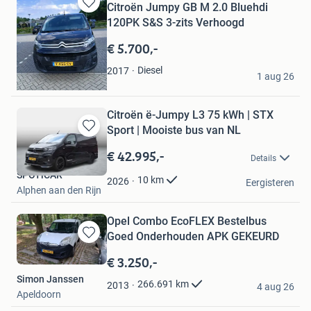
Citroën Jumpy GB M 2.0 Bluehdi
Bewaren
120PK S&S 3-zits Verhoogd
in
Mijn
€ 5.700,-
Favorieten
Jan
Diesel
2017
1 aug 26
Vleuten
Citroën ë-Jumpy L3 75 kWh | STX
Sport | Mooiste bus van NL
Bewaren
in
€ 42.995,-
Details
Mijn
SPOTiCAR
Favorieten
10
km
2026
Eergisteren
Alphen aan den Rijn
Opel Combo EcoFLEX Bestelbus
Goed Onderhouden APK GEKEURD
Bewaren
in
€ 3.250,-
Mijn
Simon Janssen
Favorieten
266.691
km
2013
4 aug 26
Apeldoorn