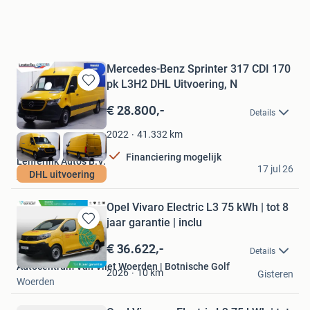
Mercedes-Benz Sprinter 317 CDI 170
pk L3H2 DHL Uitvoering, N
Bewaren
in
€ 28.800,-
Details
Mijn
Favorieten
41.332
km
2022
Financiering mogelijk
Lenferink Auto's B.V.
17 jul 26
DHL uitvoering
Almelo
Opel Vivaro Electric L3 75 kWh | tot 8
jaar garantie | inclu
Bewaren
in
€ 36.622,-
Details
Mijn
Autocentrum Van Vliet Woerden | Botnische Golf
Favorieten
10
km
2026
Gisteren
Woerden