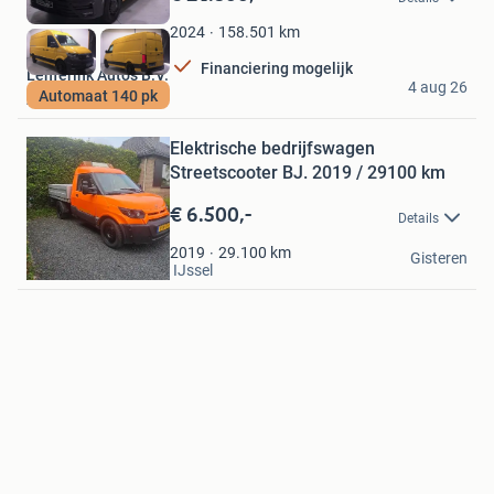
Mijn
Favorieten
158.501
km
2024
Financiering mogelijk
Lenferink Auto's B.V.
4 aug 26
Automaat 140 pk
Almelo
Bewaren
in
Mijn
Elektrische bedrijfswagen
Favorieten
Streetscooter BJ. 2019 / 29100 km
€ 6.500,-
Details
Fred Reijm
29.100
km
2019
Gisteren
Nieuwerkerk aan den IJssel