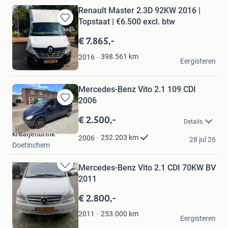
Renault Master 2.3D 92KW 2016 |
Topstaat | €6.500 excl. btw
Bewaren
in
€ 7.865,-
Mijn
Favorieten
Regisseur Kalash
398.561
km
2016
Eergisteren
Haarlem
Mercedes-Benz Vito 2.1 109 CDI
2006
Bewaren
in
€ 2.500,-
Details
Mijn
kraaijenbrink
Favorieten
252.203
km
2006
28 jul 26
Doetinchem
Mercedes-Benz Vito 2.1 CDI 70KW BV
Bewaren
2011
in
Mijn
€ 2.800,-
Favorieten
bw.
253.000
km
2011
Eergisteren
Barneveld