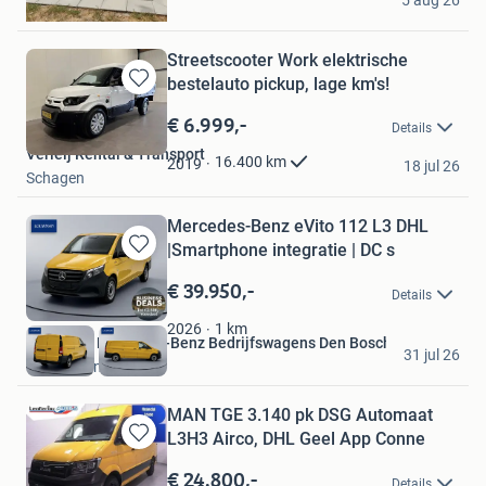
5 aug 26
Rucphen
Streetscooter Work elektrische
bestelauto pickup, lage km's!
Bewaren
in
€ 6.999,-
Details
Mijn
Verleij Rental & Transport
Favorieten
16.400
km
2019
18 jul 26
Schagen
Mercedes-Benz eVito 112 L3 DHL
|Smartphone integratie | DC s
Bewaren
in
€ 39.950,-
Details
Mijn
Favorieten
1
km
2026
Louwman Mercedes-Benz Bedrijfswagens Den Bosch
31 jul 26
's-Hertogenbosch
MAN TGE 3.140 pk DSG Automaat
L3H3 Airco, DHL Geel App Conne
Bewaren
in
€ 24.800,-
Details