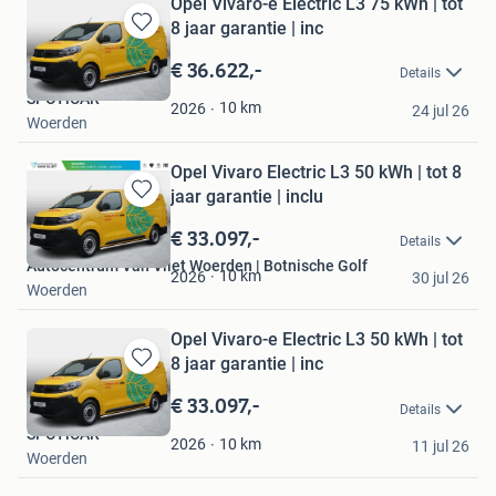
Opel Vivaro-e Electric L3 75 kWh | tot
8 jaar garantie | inc
Bewaren
in
€ 36.622,-
Details
Mijn
SPOTiCAR
Favorieten
10
km
2026
24 jul 26
Woerden
Opel Vivaro Electric L3 50 kWh | tot 8
jaar garantie | inclu
Bewaren
in
€ 33.097,-
Details
Mijn
Autocentrum Van Vliet Woerden | Botnische Golf
Favorieten
10
km
2026
30 jul 26
Woerden
Opel Vivaro-e Electric L3 50 kWh | tot
8 jaar garantie | inc
Bewaren
in
€ 33.097,-
Details
Mijn
SPOTiCAR
Favorieten
10
km
2026
11 jul 26
Woerden