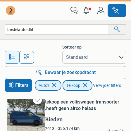
Auto's
Sorteer op
Alle afstanden…
Bewaar je zoekopdracht
Filters
Auto's
Te koop
Verwijder filters
tekoop een volkswagen transporter
Bewaren
.heeft geen airco helaas
in
Mijn
Bieden
Favorieten
jong.9310
336.174
km
2013