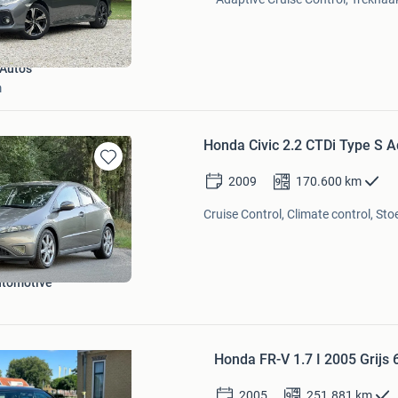
Favorieten
Auto's
m
Honda Civic 2.2 CTDi Type S 
Bewaren
2009
170.600
km
in
Mijn
Cruise Control, Climate control, St
Favorieten
utomotive
Bewaren
in
Honda FR-V 1.7 I 2005 Grijs 
Mijn
Favorieten
2005
251.881
km