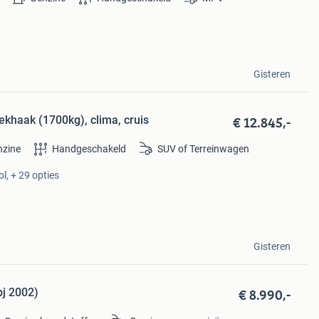
Gisteren
€ 12.845,-
khaak (1700kg), clima, cruis
nzine
Handgeschakeld
SUV of Terreinwagen
l, + 29 opties
Gisteren
€ 8.990,-
j 2002)