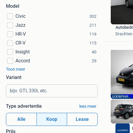
Model
Civic
302
Jazz
211
Autobedr
HR-V
Drachten
119
CR-V
115
Insight
40
Accord
29
Toon meer
Variant
Type advertentie
lees meer
Alle
Koop
Lease
Prijs