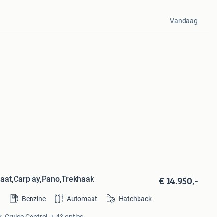
Vandaag
€ 14.950,-
aat,Carplay,Pano,Trekhaak
Benzine
Automaat
Hatchback
, Cruise Control, + 43 opties