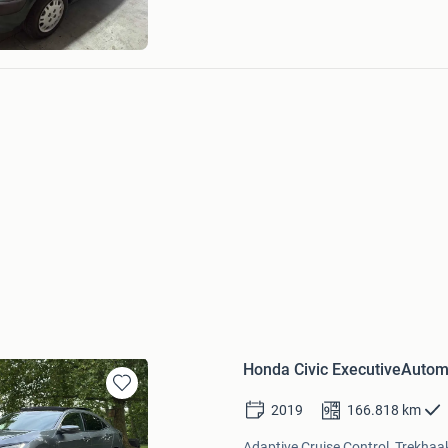
jk Auctions
am
Honda Civic ExecutiveAutom
Bewaren
2019
166.818
km
in
Mijn
Adaptive Cruise Control, Trekhaak