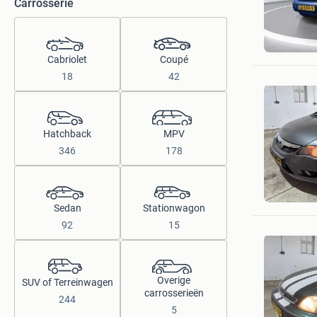
Carrosserie
Troostwi
Amsterd
Cabriolet
Coupé
18
42
Hatchback
MPV
346
178
Troostwi
Amsterd
Sedan
Stationwagon
92
15
Overige
SUV of Terreinwagen
carrosserieën
244
5