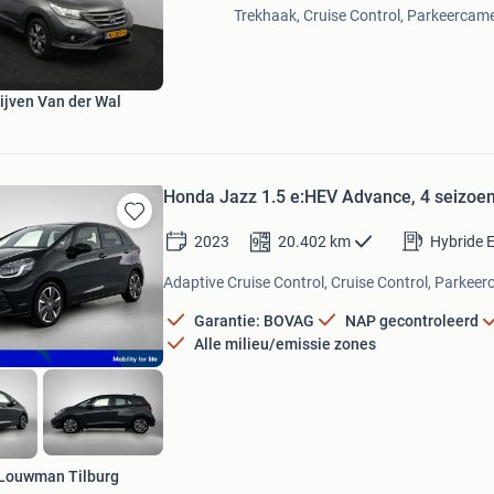
Trekhaak, Cruise Control, Parkeercame
Mijn
Favorieten
ijven Van der Wal
Honda Jazz 1.5 e:HEV Advance, 4 seizoen
Bewaren
2023
20.402
km
Hybride E
in
Mijn
Adaptive Cruise Control, Cruise Control, Parkeer
Favorieten
Garantie: BOVAG
NAP gecontroleerd
Alle milieu/emissie zones
Louwman Tilburg