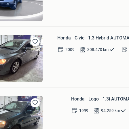
Favorieten
jk Auctions
am
Honda - Civic - 1.3 Hybrid AUTOM
Bewaren
2009
308.470
km
in
Mijn
Favorieten
jk Auctions
am
Honda - Logo - 1.3i AUTOM
Bewaren
1999
94.259
km
in
Mijn
Favorieten