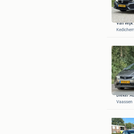
Van Wijk 
Kediche
Dieker A
Vaassen