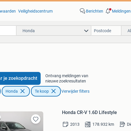
waarden
Veiligheidscentrum
Berichten
Meldingen
Honda
A
Ontvang meldingen van
r je zoekopdracht
nieuwe zoekresultaten
Honda
Te koop
Verwijder filters
Honda CR-V 1.6D Lifestyle
2013
178.932
km
Di
Bewaren
in