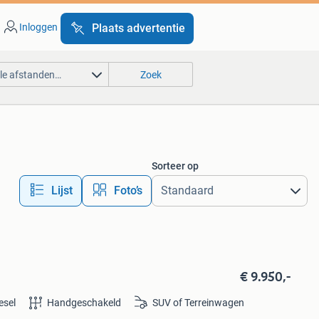
Inloggen
Plaats advertentie
lle afstanden…
Zoek
Sorteer op
Lijst
Foto’s
€ 9.950,-
esel
Handgeschakeld
SUV of Terreinwagen