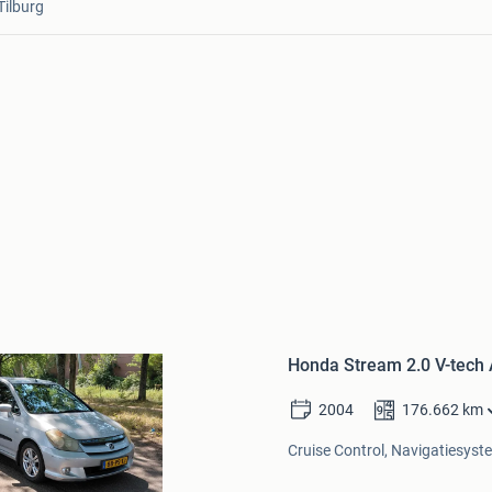
Tilburg
Bewaren
in
Honda Stream 2.0 V-tech 
Mijn
Favorieten
2004
176.662
km
Cruise Control, Navigatiesystee