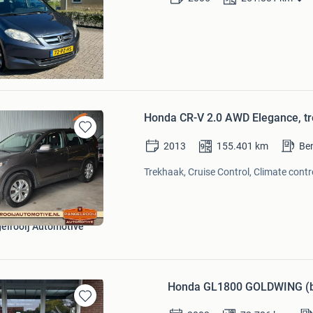
ngstation Spijkenisse
se
Honda CR-V 2.0 AWD Elegance, tre
Bewaren
2013
155.401
km
Be
in
Mijn
Trekhaak, Cruise Control, Climate contro
Favorieten
elrooij Automotive
Honda GL1800 GOLDWING (b
Bewaren