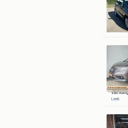
apk keuri
Spijkenis
Van Rang
Leek