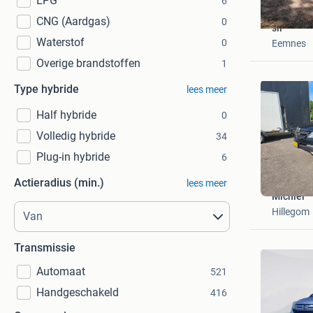
LPG
6
CNG (Aardgas)
0
sil
Waterstof
0
Eemnes
Overige brandstoffen
1
Type hybride
lees meer
Half hybride
0
Volledig hybride
34
Plug-in hybride
6
Actieradius (min.)
lees meer
Michiel
Hillegom
Transmissie
Automaat
521
Handgeschakeld
416