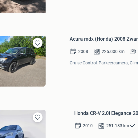
Acura mdx (Honda) 2008 Zwart 
Bewaren
2008
225.000
km
in
Mijn
Cruise Control, Parkeercamera, Clima
Favorieten
Honda CR-V 2.0i Elegance 20
Bewaren
2010
251.183
km
in
Mijn