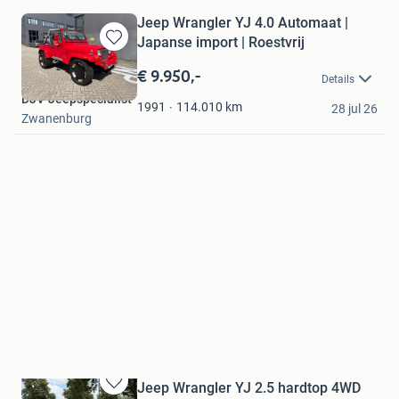
Jeep Wrangler YJ 4.0 Automaat |
Japanse import | Roestvrij
Bewaren
in
€ 9.950,-
Details
Mijn
DJV-Jeepspecialist
Favorieten
114.010
km
1991
28 jul 26
Zwanenburg
Jeep Wrangler YJ 2.5 hardtop 4WD
Bewaren