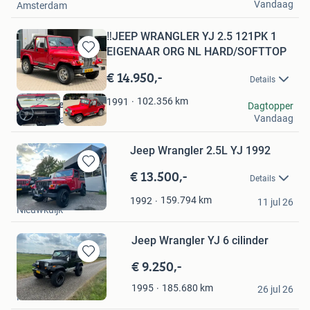
Vandaag
Amsterdam
‼️JEEP WRANGLER YJ 2.5 121PK 1
EIGENAAR ORG NL HARD/SOFTTOP
Bewaren
in
€ 14.950,-
Details
Mijn
Favorieten
102.356
km
1991
4x4-Veenendaal
Dagtopper
Vandaag
Veenendaal
Jeep Wrangler 2.5L YJ 1992
€ 13.500,-
Bewaren
Details
in
van Boxtel
Mijn
159.794
km
1992
11 jul 26
Nieuwkuijk
Favorieten
Jeep Wrangler YJ 6 cilinder
€ 9.250,-
Bewaren
in
J
185.680
km
1995
Mijn
26 jul 26
Nieuw-Buinen
Favorieten