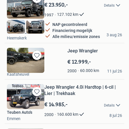
€ 23.950,-
Bewaren
Details
in
Mijn
127.102
km
1997
Favorieten
NAP gecontroleerd
Financiering mogelijk
Daanauto_nl
3 aug 26
Alle milieu/emissie zones
Heemskerk
Jeep Wrangler
€ 12.999,-
Bewaren
in
USA Cars
60.000
km
2000
Mijn
11 jul 26
Kaatsheuvel
Favorieten
Jeep Wrangler 4.0i Hardtop | 6-cil |
Lier | Trekhaak
Bewaren
in
€ 14.985,-
Details
Mijn
Teuben Auto's
Favorieten
160.600
km
2000
8 jul 26
Emmen