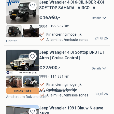
Jeep Wrangler 4.0i 6-CILINDER 4X4
SOFTTOP SAHARA | AIRCO | A
Bewaren
in
€ 16.950,-
Details
Mijn
Favorieten
199.987
km
2004
Financiering mogelijk
Autobedrijf Hazet B.V.
24 jul 26
Alle milieu/emissie zones
Ochten
Jeep Wrangler 4.0i Softtop BRUTE |
Airco | Cruise Control |
Bewaren
in
€ 22.900,-
Details
Mijn
Favorieten
114.991
km
1999
Financiering mogelijk
Onderhoudsboekje
Mobility Group Haaker Amsterdam B.V.
uniek 1of1
30 jul 26
Alle milieu/emissie zones
Amsterdam-Duivendrecht
Jeep Wrangler 1991 Blauw Nieuwe
APK!!