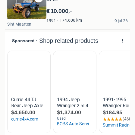
Bewaren
in
€ 10.000,-
Mijn
Jesse
Favorieten
174.606
km
1991
9 jul 26
Sint Maarten