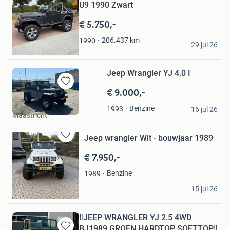
U9 1990 Zwart
in
Mijn
€ 5.750,-
Favorieten
Franke
206.437
km
1990
29 jul 26
Zevenaar
Jeep Wrangler YJ 4.0 I
€ 9.000,-
Bewaren
in
beau
Benzine
1993
Mijn
16 jul 26
Maastricht
Favorieten
Jeep wrangler Wit - bouwjaar 1989
Bewaren
in
€ 7.950,-
Mijn
Favorieten
Benzine
1989
Koen Appels
15 jul 26
Tilburg
‼️JEEP WRANGLER YJ 2.5 4WD
BJ1989 GROEN HARDTOP SOFTTOP‼️