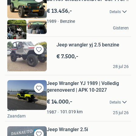
Bewaren
in
€ 13.456,-
Details
Mijn
Favorieten
Benzine
1989
4x4-Veenendaal
Gisteren
Veenendaal
Jeep wrangler yj 2.5 benzine
€ 7.500,-
Bewaren
in
vdebruin
Mijn
28 jul 26
Huizen
Favorieten
Jeep Wrangler YJ 1989 | Volledig
gerenoveerd | APK 10-2027
Bewaren
in
€ 14.000,-
Details
Mijn
Sven
Favorieten
101.019
km
1987
25 jul 26
Zaandam
Jeep Wrangler 2.5i