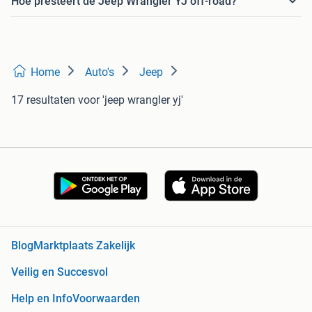
Hoe presteert de Jeep Wrangler YJ off-road?
Home
Auto's
Jeep
17 resultaten
voor 'jeep wrangler yj'
Blog
Marktplaats Zakelijk
Veilig en Succesvol
Help en Info
Voorwaarden