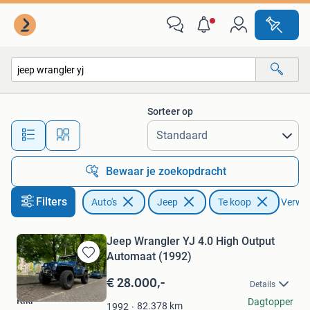
Jeep
Sorteer op
Alle afstanden…
Bewaar je zoekopdracht
Filters
Auto's
Jeep
Te koop
Verwijd
Jeep Wrangler YJ 4.0 High Output
Automaat (1992)
Bewaren
in
€ 28.000,-
Details
Mijn
Kiki
Dagtopper
Favorieten
82.378
km
1992