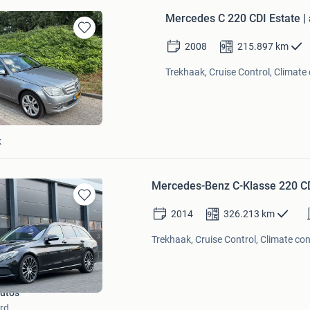
Mercedes C 220 CDI Estate | 
Bewaren
2008
215.897
km
in
Mijn
Trekhaak, Cruise Control, Climate 
Favorieten
k
Mercedes-Benz C-Klasse 220 CD
Bewaren
2014
326.213
km
in
Mijn
Trekhaak, Cruise Control, Climate cont
Favorieten
uto's
rd