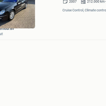
2007
212.000
km
in
Mijn
Cruise Control, Climate contro
Favorieten
erhout Bv
ut