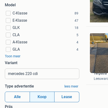
Model
C-Klasse
89
nicol
E-Klasse
Werversh
47
GLK
18
CLA
5
A-Klasse
4
GLA
4
Toon meer
Variant
Terpstra
Leeuwar
Type advertentie
lees meer
Alle
Koop
Lease
Prijs