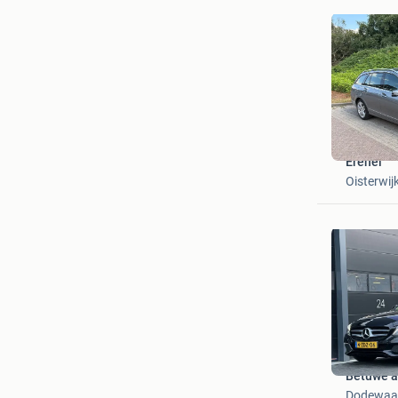
Erenel
Oisterwij
Betuwe a
Dodewaa