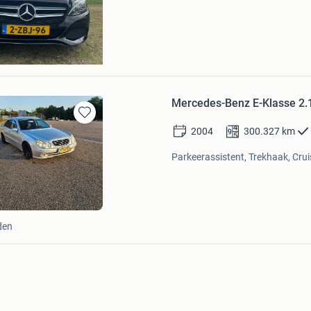
oof
Mercedes-Benz E-Klasse 2.
Bewaren
2004
300.327
km
in
Mijn
Parkeerassistent, Trekhaak, Crui
Favorieten
den