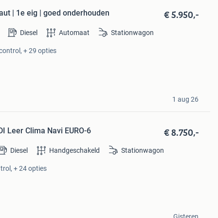
€ 5.950,-
aut | 1e eig | goed onderhouden
Diesel
Automaat
Stationwagon
control, + 29 opties
1 aug 26
€ 8.750,-
I Leer Clima Navi EURO-6
Diesel
Handgeschakeld
Stationwagon
rol, + 24 opties
Gisteren