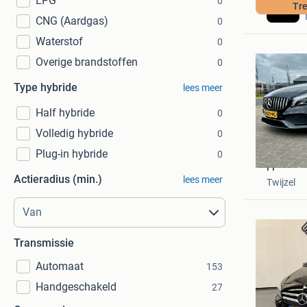
LPG
0
Tr
CNG (Aardgas)
0
Waterstof
0
Overige brandstoffen
0
Type hybride
lees meer
Half hybride
0
Volledig hybride
0
Plug-in hybride
0
FF
Actieradius (min.)
lees meer
Twijzel
Transmissie
Automaat
153
Handgeschakeld
27