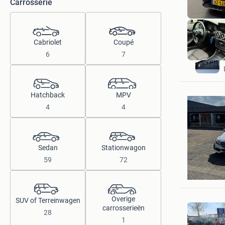
Carrosserie
Cabriolet
Coupé
6
7
Hatchback
MPV
4
4
Sedan
Stationwagon
59
72
Danny De
Terneuze
Overige
SUV of Terreinwagen
carrosserieën
28
1