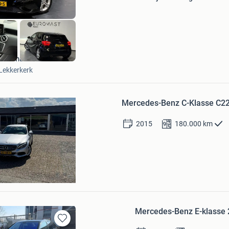
Euromast Auto's
Lekkerkerk
Bewaren
in
Mercedes-Benz C-Klasse C22
Mijn
Favorieten
2015
180.000
km
 Kok
n
Mercedes-Benz E-klasse 
Bewaren