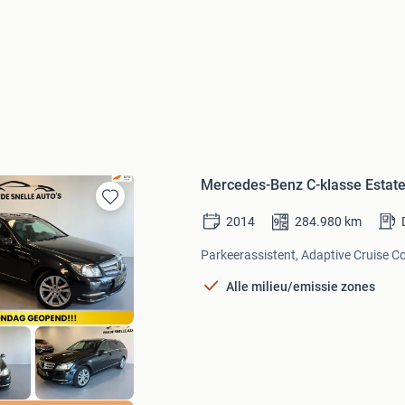
Mercedes-Benz C-klasse Esta
Bewaren
2014
284.980
km
in
Mijn
Parkeerassistent, Adaptive Cruise Co
Favorieten
Alle milieu/emissie zones