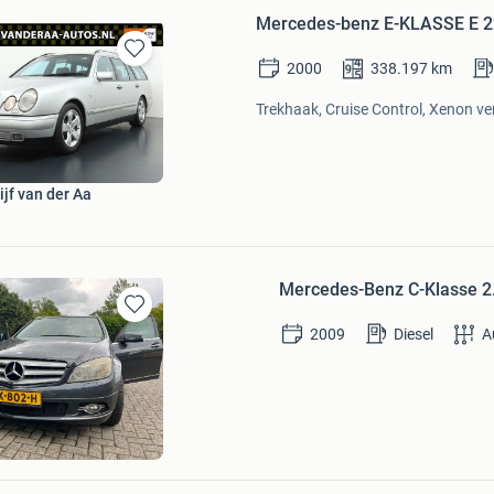
Mercedes-benz E-KLASSE E 22
2000
338.197
km
Bewaren
in
Trekhaak, Cruise Control, Xenon ver
Mijn
Favorieten
jf van der Aa
Mercedes-Benz C-Klasse 2.
Bewaren
2009
Diesel
A
in
Mijn
Favorieten
l