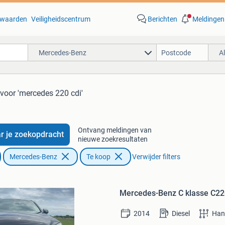
waarden
Veiligheidscentrum
Berichten
Meldingen
Mercedes-Benz
A
voor 'mercedes 220 cdi'
Ontvang meldingen van
r je zoekopdracht
nieuwe zoekresultaten
Mercedes-Benz
Te koop
Verwijder filters
Bewaren
in
Mercedes-Benz C klasse C
Mijn
Favorieten
2014
Diesel
Han