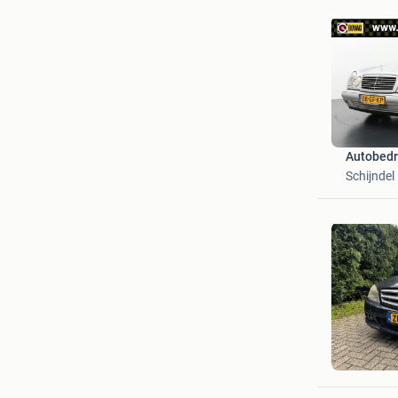
Autobedri
Schijndel
Techart
Oldenzaa