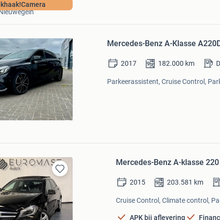
Van De Snelle Auto’s
ekhaak!Camera
Nieuwegein
Bewaren
in
Mercedes-Benz A-Klasse A220D
Mijn
Favorieten
2017
182.000
km
D
Parkeerassistent, Cruise Control, Pa
Mercedes-Benz A-klasse 220 
Bewaren
2015
203.581
km
in
Mijn
Cruise Control, Climate control, Pa
Favorieten
APK bij aflevering
Financ