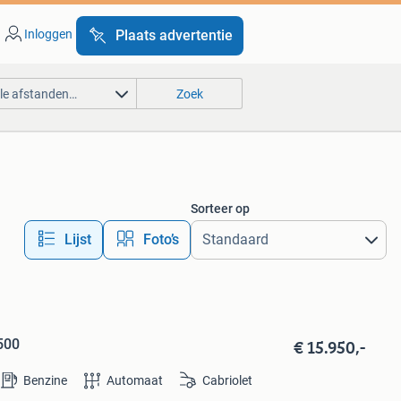
Inloggen
Plaats advertentie
lle afstanden…
Zoek
Sorteer op
Lijst
Foto’s
€ 15.950,-
500
Benzine
Automaat
Cabriolet