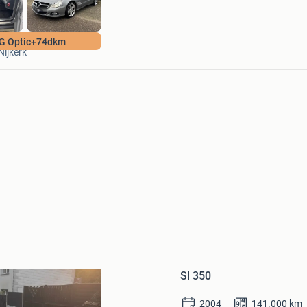
Autoplein Nijkerk
G Optic+74dkm
Nijkerk
Bewaren
in
Sl 350
Mijn
Favorieten
2004
141.000
km