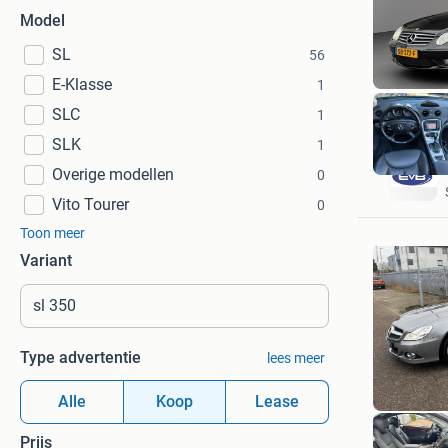
Model
SL
56
E-Klasse
1
SLC
1
SLK
1
Overige modellen
0
Vito Tourer
0
Toon meer
Variant
Type advertentie
lees meer
Alle
Koop
Lease
Prijs