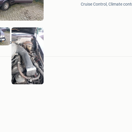
in
Cruise Control, Climate cont
Mijn
Favorieten
 en zoon