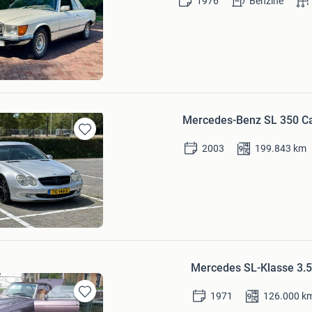
1976
Benzine
in
Mijn
Favorieten
er
Mercedes-Benz SL 350 Cab
Bewaren
2003
199.843
km
in
Mijn
Favorieten
er
Mercedes SL-Klasse 3.5
1971
126.000
k
Bewaren