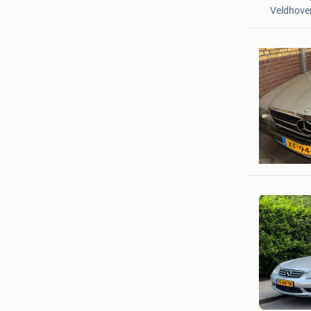
Veldhove
Rix
Mijdrecht
George
IJmuiden