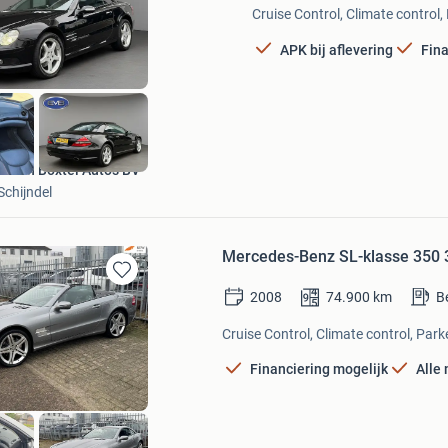
Mijn
Cruise Control, Climate control,
Favorieten
APK bij aflevering
Fina
E. van Boxtel Auto's BV
Schijndel
Mercedes-Benz SL-klasse 350 
Bewaren
2008
74.900
km
B
in
Mijn
Cruise Control, Climate control, Park
Favorieten
Financiering mogelijk
Alle