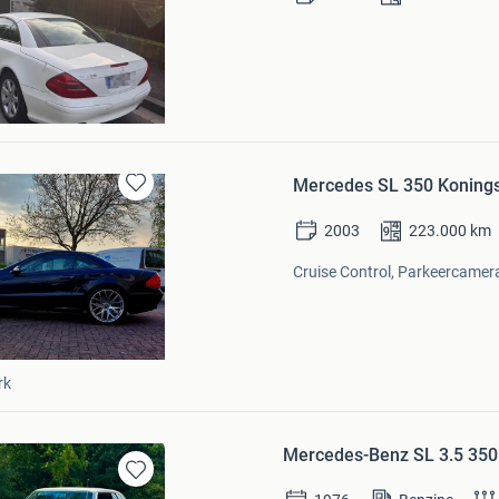
Mercedes SL 350 Konings
Bewaren
in
2003
223.000
km
Mijn
Favorieten
Cruise Control, Parkeercamera,
rk
Mercedes-Benz SL 3.5 35
Bewaren