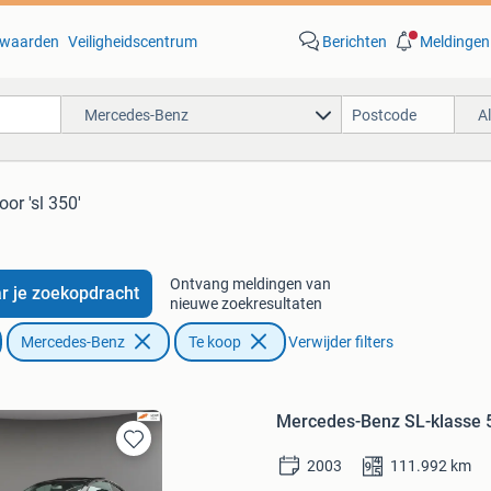
waarden
Veiligheidscentrum
Berichten
Meldingen
Mercedes-Benz
A
oor 'sl 350'
Ontvang meldingen van
r je zoekopdracht
nieuwe zoekresultaten
Mercedes-Benz
Te koop
Verwijder filters
Mercedes-Benz SL-klasse 
Bewaren
2003
111.992
km
in