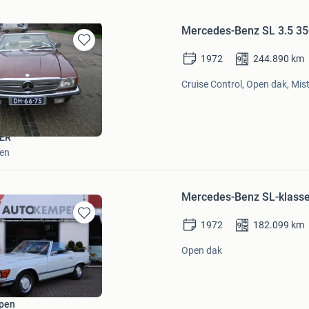
Mercedes-Benz SL 3.5 3
Bewaren
1972
244.890
km
in
Mijn
Cruise Control, Open dak, Mis
Favorieten
ER
en
Mercedes-Benz SL-klasse
1972
182.099
km
Bewaren
in
Open dak
Mijn
Favorieten
pen