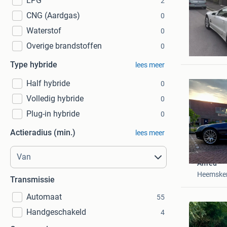
LPG
2
CNG (Aardgas)
0
Waterstof
0
Ha
Overige brandstoffen
0
Blijham
Type hybride
lees meer
Half hybride
0
Volledig hybride
0
Plug-in hybride
0
Actieradius (min.)
lees meer
Alfred
Heemske
Transmissie
Automaat
55
Handgeschakeld
4