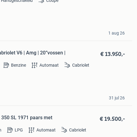
Handgeschakeld
Coupé
1 aug 26
€ 13.950,-
riolet V6 | Amg | 20”vossen |
Benzine
Automaat
Cabriolet
31 jul 26
€ 19.500,-
 350 SL 1971 paars met
m
LPG
Automaat
Cabriolet