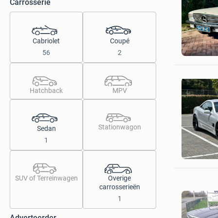
Carrosserie
Cabriolet
Coupé
guus
Zoeterme
56
2
Hatchback
MPV
Stationwagon
Sedan
1
////AMG
Zoeterme
SUV of Terreinwagen
Overige
carrosserieën
1
Adverteerder