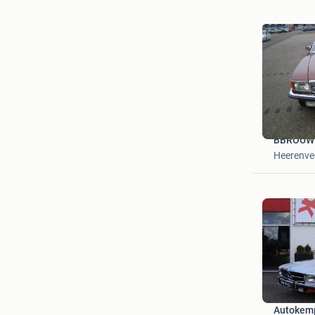
BBROUW
Heerenve
Autokem