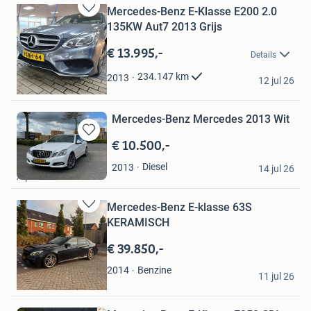
Mercedes-Benz E-Klasse E200 2.0
Bewaren
135KW Aut7 2013 Grijs
in
Mijn
€ 13.995,-
Details
Favorieten
ton
234.147
km
2013
12 jul 26
Den Helder
Mercedes-Benz Mercedes 2013 Wit
€ 10.500,-
Bewaren
in
Travinskiy Igor
Diesel
2013
Mijn
14 jul 26
Alphen
Favorieten
Mercedes-Benz E-klasse 63S
Bewaren
KERAMISCH
in
Mijn
€ 39.850,-
Favorieten
M.
Benzine
2014
11 jul 26
Dordrecht