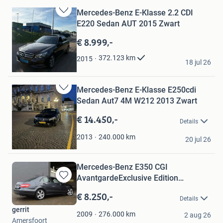
Mercedes-Benz E-Klasse 2.2 CDI
Bewaren
E220 Sedan AUT 2015 Zwart
in
Mijn
€ 8.999,-
Favorieten
TintMeesters
372.123
km
2015
18 jul 26
Amstelveen
Mercedes-Benz E-Klasse E250cdi
Bewaren
Sedan Aut7 4M W212 2013 Zwart
in
Mijn
€ 14.450,-
Details
Favorieten
K
240.000
km
2013
20 jul 26
Maastricht
Mercedes-Benz E350 CGI
AvantgardeExclusive Edition
Bewaren
AIRMATIC
in
€ 8.250,-
Details
Mijn
gerrit
Favorieten
276.000
km
2009
2 aug 26
Amersfoort