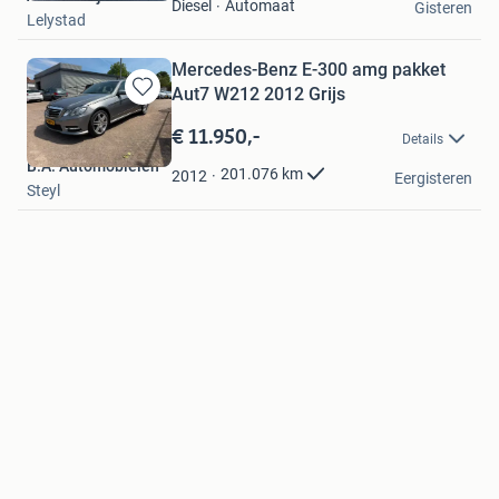
Favorieten
Automaat
Diesel
Gisteren
Lelystad
Mercedes-Benz E-300 amg pakket
Aut7 W212 2012 Grijs
Bewaren
in
€ 11.950,-
Details
Mijn
B.A. Automobielen
Favorieten
201.076
km
2012
Eergisteren
Steyl