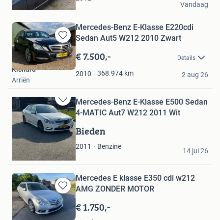
Vandaag
Heerhugowaard
Mercedes-Benz E-Klasse E220cdi
Sedan Aut5 W212 2010 Zwart
Bewaren
in
€ 7.500,-
Details
Mijn
Richard
Favorieten
368.974
km
2010
2 aug 26
Arriën
Mercedes-Benz E-Klasse E500 Sedan
Bewaren
4-MATIC Aut7 W212 2011 Wit
in
Mijn
Bieden
Favorieten
peter smit
Benzine
2011
14 jul 26
Almere
Mercedes E klasse E350 cdi w212
AMG ZONDER MOTOR
Bewaren
in
€ 1.750,-
Mijn
Autobedrijf Pul