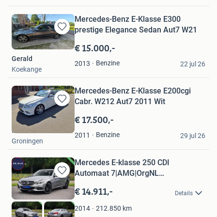
Mercedes-Benz E-Klasse E300
prestige Elegance Sedan Aut7 W21
Bewaren
in
€ 15.000,-
Mijn
Gerald
Favorieten
Benzine
2013
22 jul 26
Koekange
Mercedes-Benz E-Klasse E200cgi
Cabr. W212 Aut7 2011 Wit
Bewaren
in
€ 17.500,-
Mijn
Leo
Favorieten
Benzine
2011
29 jul 26
Groningen
Mercedes E-klasse 250 CDI
Automaat 7|AMG|OrgNL
Bewaren
NAP|Trekhaak|
in
€ 14.911,-
Details
Mijn
Favorieten
212.850
km
2014