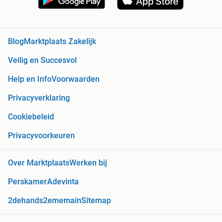
Blog
Marktplaats Zakelijk
Veilig en Succesvol
Help en Info
Voorwaarden
Privacyverklaring
Cookiebeleid
Privacyvoorkeuren
Over Marktplaats
Werken bij
Perskamer
Adevinta
2dehands
2ememain
Sitemap