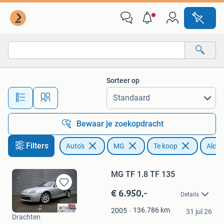
MG
Sorteer op
Alle afstanden…
Bewaar je zoekopdracht
Filters
Auto's
MG
Te koop
Alcan
MG TF 1.8 TF 135
€ 6.950,-
Bewaren
Details
in
Autobedrijf Hofstee
Mijn
136.786
km
2005
31 jul 26
Drachten
Favorieten