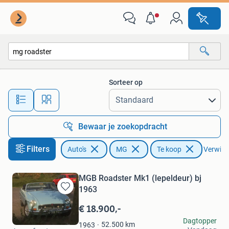
MG
Sorteer op
Alle afstanden…
Bewaar je zoekopdracht
Filters
Auto's
MG
Te koop
Verwijde
MGB Roadster Mk1 (lepeldeur) bj
1963
Bewaren
in
€ 18.900,-
Mijn
Freek
Dagtopper
Favorieten
52.500
km
1963