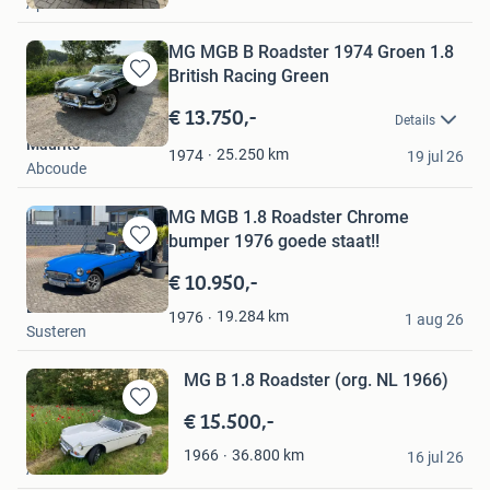
Apeldoorn
Favorieten
MG MGB B Roadster 1974 Groen 1.8
British Racing Green
Bewaren
in
€ 13.750,-
Details
Mijn
Maurits
Favorieten
25.250
km
1974
19 jul 26
Abcoude
MG MGB 1.8 Roadster Chrome
bumper 1976 goede staat!!
Bewaren
in
€ 10.950,-
Mijn
DiClassics
Favorieten
19.284
km
1976
1 aug 26
Susteren
MG B 1.8 Roadster (org. NL 1966)
€ 15.500,-
Bewaren
in
hm
36.800
km
1966
Mijn
16 jul 26
Anderen
Favorieten