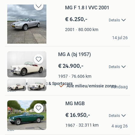
MG F 1.8 I VVC 2001
Bewaren
in
€ 6.250,-
Details
Mijn
Favorieten
80.000
km
2001
Stef Udema
14 jul 26
Winschoten
MG A (bj 1957)
€ 24.900,-
Bewaren
Details
in
Mijn
76.606
km
1957
Favorieten
Hofman Leek Classic & Sportscars
Alle milieu/emissie zones
Vandaag
Leek
MG MGB
€ 16.950,-
Bewaren
Details
in
Imparts B.V.
Mijn
32.311
km
1967
4 aug 26
Ede
Favorieten