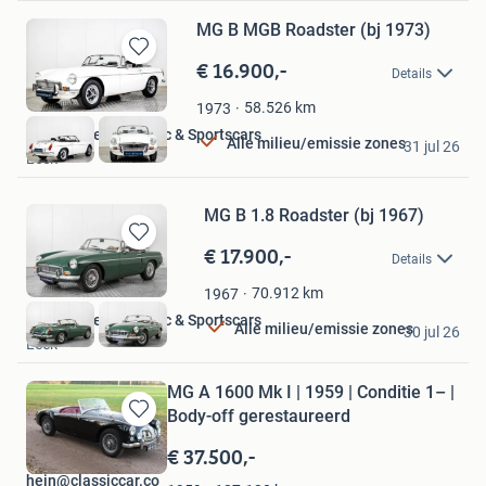
MG B MGB Roadster (bj 1973)
€ 16.900,-
Bewaren
Details
in
Mijn
58.526
km
1973
Favorieten
Hofman Leek Classic & Sportscars
Alle milieu/emissie zones
31 jul 26
Leek
MG B 1.8 Roadster (bj 1967)
€ 17.900,-
Bewaren
Details
in
Mijn
70.912
km
1967
Favorieten
Hofman Leek Classic & Sportscars
Alle milieu/emissie zones
30 jul 26
Leek
MG A 1600 Mk I | 1959 | Conditie 1– |
Body-off gerestaureerd
Bewaren
in
€ 37.500,-
Mijn
hein@classiccar.co