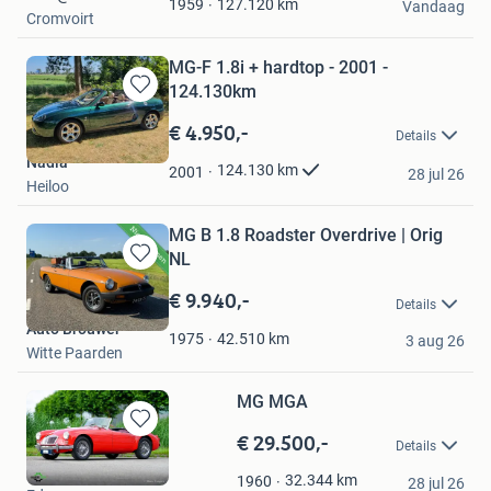
Favorieten
127.120
km
1959
Vandaag
Cromvoirt
MG-F 1.8i + hardtop - 2001 -
124.130km
Bewaren
in
€ 4.950,-
Details
Mijn
Nadia
Favorieten
124.130
km
2001
28 jul 26
Heiloo
MG B 1.8 Roadster Overdrive | Orig
NL
Bewaren
in
€ 9.940,-
Details
Mijn
Auto Brouwer
Favorieten
42.510
km
1975
3 aug 26
Witte Paarden
MG MGA
€ 29.500,-
Bewaren
Details
in
Imparts B.V.
Mijn
32.344
km
1960
28 jul 26