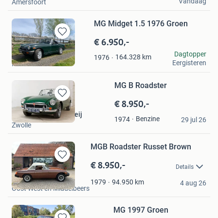
Vandaag
Amersfoort
MG Midget 1.5 1976 Groen
€ 6.950,-
Bewaren
in
CRK
Dagtopper
164.328
km
1976
Mijn
Eergisteren
Ruinerwold
Favorieten
MG B Roadster
€ 8.950,-
Bewaren
in
Thijs Joris van ter Meij
Benzine
1974
Mijn
29 jul 26
Zwolle
Favorieten
MGB Roadster Russet Brown
€ 8.950,-
Bewaren
Details
in
Loco Classics
Mijn
94.950
km
1979
4 aug 26
Oost West en Middelbeers
Favorieten
MG 1997 Groen