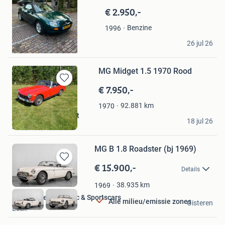
in
€ 2.950,-
Mijn
Favorieten
Benzine
1996
Thijs Hanegraaf
26 jul 26
Breda
MG Midget 1.5 1970 Rood
€ 7.950,-
Bewaren
in
Mijn
92.881
km
1970
Favorieten
Van Zelst Watersport
18 jul 26
Zoetermeer
MG B 1.8 Roadster (bj 1969)
€ 15.900,-
Bewaren
Details
in
Mijn
38.935
km
1969
Favorieten
Hofman Leek Classic & Sportscars
Alle milieu/emissie zones
Gisteren
Leek