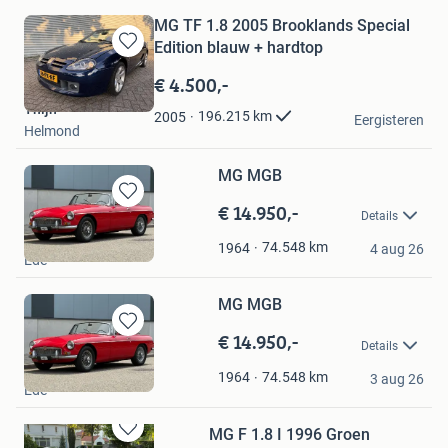
MG TF 1.8 2005 Brooklands Special
Edition blauw + hardtop
Bewaren
in
€ 4.500,-
Mijn
Thijn
Favorieten
196.215
km
2005
Eergisteren
Helmond
MG MGB
€ 14.950,-
Bewaren
Details
in
Imparts B.V.
Mijn
74.548
km
1964
4 aug 26
Ede
Favorieten
MG MGB
€ 14.950,-
Bewaren
Details
in
Imparts B.V.
Mijn
74.548
km
1964
3 aug 26
Ede
Favorieten
MG F 1.8 I 1996 Groen
Bewaren