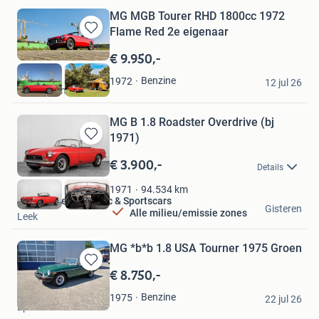
MG MGB Tourer RHD 1800cc 1972
Flame Red 2e eigenaar
Bewaren
in
€ 9.950,-
Mijn
Verkaart
Favorieten
Benzine
1972
12 jul 26
Amsterdam
MG B 1.8 Roadster Overdrive (bj
1971)
Bewaren
in
€ 3.900,-
Details
Mijn
Favorieten
94.534
km
1971
Hofman Leek Classic & Sportscars
Gisteren
Alle milieu/emissie zones
Leek
MG *b*b 1.8 USA Tourner 1975 Groen
€ 8.750,-
Bewaren
in
lance.
Benzine
1975
Mijn
22 jul 26
Epe
Favorieten