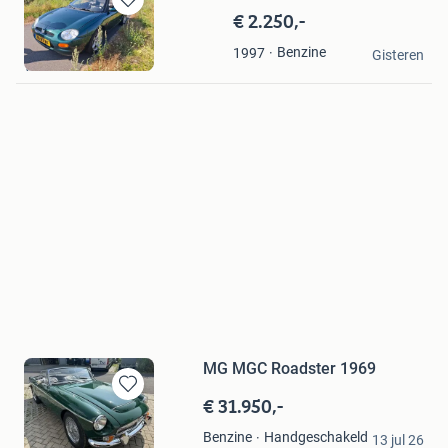
€ 2.250,-
Bewaren
in
Rob
Benzine
1997
Mijn
Gisteren
Westknollendam
Favorieten
MG MGC Roadster 1969
€ 31.950,-
Bewaren
in
Paul Mol
Handgeschakeld
Benzine
Mijn
13 jul 26