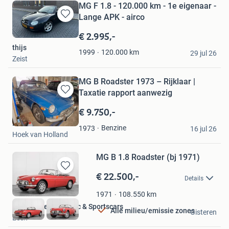
MG F 1.8 - 120.000 km - 1e eigenaar -
Lange APK - airco
Bewaren
in
€ 2.995,-
Mijn
thijs
Favorieten
120.000
km
1999
29 jul 26
Zeist
MG B Roadster 1973 – Rijklaar |
Taxatie rapport aanwezig
Bewaren
in
€ 9.750,-
Mijn
Pim en Lisette
Favorieten
Benzine
1973
16 jul 26
Hoek van Holland
MG B 1.8 Roadster (bj 1971)
€ 22.500,-
Bewaren
Details
in
Mijn
108.550
km
1971
Favorieten
Hofman Leek Classic & Sportscars
Alle milieu/emissie zones
Gisteren
Leek