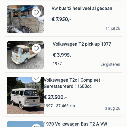
Vw bus t2 heel veel al gedaan
€ 7.950,-
Bewaren
in
cees
Mijn
11 jul 26
Dedemsvaart
Favorieten
Volkswagen T2 pick-up 1977
€ 3.995,-
Bewaren
in
Gertie
1977
Mijn
Eergisteren
Apeldoorn
Favorieten
Volkswagen T2c | Compleet
Bewaren
Gerestaureerd | 1600cc
in
Mijn
€ 27.500,-
Favorieten
Invintique
37.466
km
1997
3 aug 26
Putten
1970 Volkswagen Bus T2 A VW