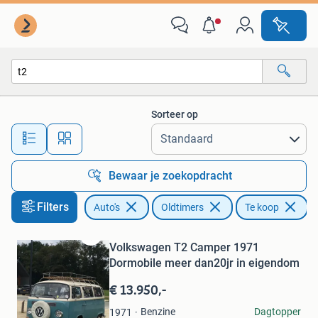
Oldtimers
Sorteer op
Alle afstanden…
Bewaar je zoekopdracht
Filters
Auto's
Oldtimers
Te koop
Ve
Volkswagen T2 Camper 1971
Bewaren
in
Dormobile meer dan20jr in eigendom
Mijn
€ 13.950,-
Favorieten
Shazz Nazz
Benzine
Dagtopper
1971