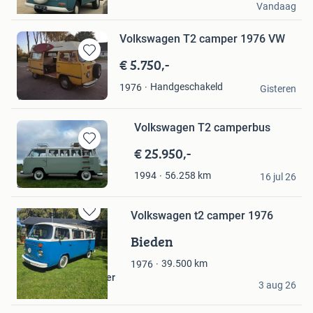
Vandaag
Enkhuizen
Volkswagen T2 camper 1976 VW
€ 5.750,-
Bewaren
in
Mp
Handgeschakeld
1976
Mijn
Gisteren
Wamel
Favorieten
Volkswagen T2 camperbus
€ 25.950,-
Bewaren
in
Y.Snieder
56.258
km
1994
Mijn
16 jul 26
Sneek
Favorieten
Volkswagen t2 camper 1976
Bewaren
in
Bieden
Mijn
Favorieten
39.500
km
1976
De Oltimer Liefhebber
3 aug 26
Musselkanaal