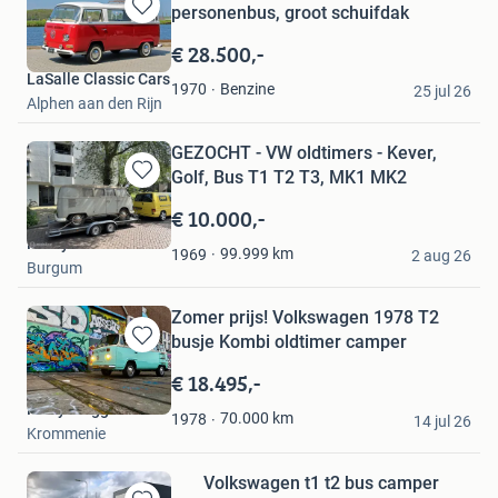
personenbus, groot schuifdak
Bewaren
in
€ 28.500,-
Mijn
LaSalle Classic Cars
Favorieten
Benzine
1970
25 jul 26
Alphen aan den Rijn
GEZOCHT - VW oldtimers - Kever,
Golf, Bus T1 T2 T3, MK1 MK2
Bewaren
in
€ 10.000,-
Mijn
Funky
Favorieten
99.999
km
1969
2 aug 26
Burgum
Zomer prijs! Volkswagen 1978 T2
busje Kombi oldtimer camper
Bewaren
in
€ 18.495,-
Mijn
Harry Weggemans
Favorieten
70.000
km
1978
14 jul 26
Krommenie
Volkswagen t1 t2 bus camper