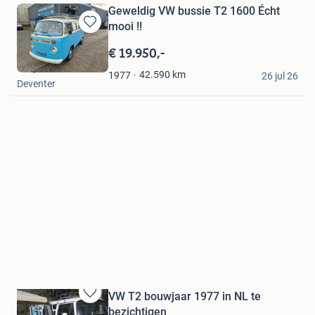
Geweldig VW bussie T2 1600 Écht
mooi !!
Bewaren
in
€ 19.950,-
Mijn
Cas, cherokee 4 me
Favorieten
42.590
km
1977
26 jul 26
Deventer
VW T2 bouwjaar 1977 in NL te
Bewaren
bezichtigen