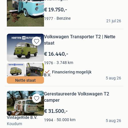
in
Mijn
€ 19.750,-
Favorieten
Brascars (0\_!_/0)
Benzine
1977
21 jul 26
Diemen
Volkswagen Transporter T2 | Nette
staat
Bewaren
in
€ 16.440,-
Mijn
Favorieten
3.748
km
1976
Financiering mogelijk
Hoetink Automotive B.V.
5 aug 26
Nette staat
Zutphen
Gerestaureerde Volkswagen T2
camper
Bewaren
in
€ 31.500,-
Mijn
VintageRide B.V.
Favorieten
50.000
km
1994
5 aug 26
Koudum