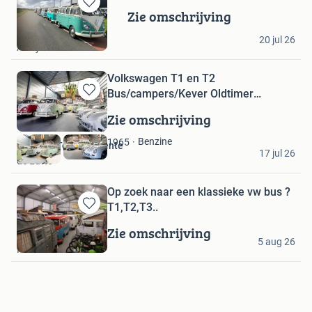
Zie omschrijving
Bewaren
in
marco
Mijn
20 jul 26
Andijk
Favorieten
Volkswagen T1 en T2
Bus/campers/Kever Oldtimer
Bewaren
Centrum Twent
in
Zie omschrijving
Mijn
Favorieten
Benzine
1965
Klassiek Toeren Twente
17 jul 26
de Lutte
Op zoek naar een klassieke vw bus ?
T1,T2,T3..
Bewaren
in
Zie omschrijving
thecoolvw
Mijn
5 aug 26
Kloosterzande
Favorieten