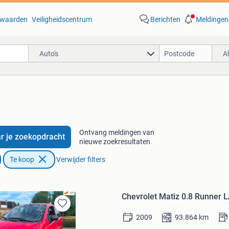
waarden
Veiligheidscentrum
Berichten
Meldingen
Auto's
A
Ontvang meldingen van
r je zoekopdracht
nieuwe zoekresultaten
Te koop
Verwijder filters
Chevrolet Matiz 0.8 Runner
Bewaren
2009
93.864
km
in