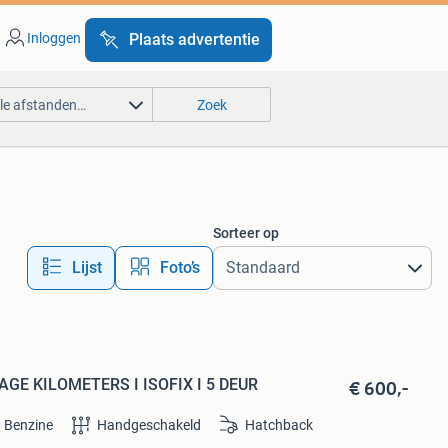
Inloggen
Plaats advertentie
lle afstanden…
Zoek
Sorteer op
Lijst
Foto’s
€ 600,-
 LAGE KILOMETERS I ISOFIX I 5 DEUR
Benzine
Handgeschakeld
Hatchback