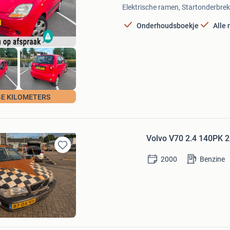
Mijn
Elektrische ramen, Startonderbreke
Favorieten
Onderhoudsboekje
Alle
Poel Occasions
E KILOMETERS
Volvo V70 2.4 140PK 2
Bewaren
2000
Benzine
in
Mijn
Favorieten