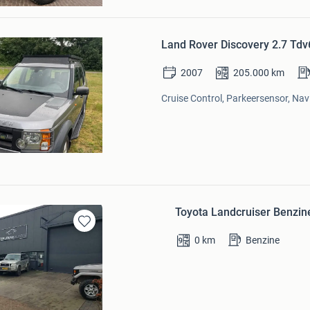
e
Bewaren
in
Land Rover Discovery 2.7 Tdv
Mijn
Favorieten
2007
205.000
km
Cruise Control, Parkeersensor, Nav
Toyota Landcruiser Benzine
Bewaren
0
km
Benzine
in
Mijn
Favorieten
uto's