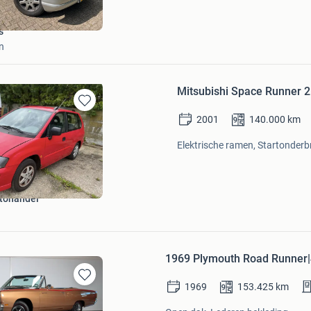
s
n
Mitsubishi Space Runner
Bewaren
2001
140.000
km
in
Mijn
Elektrische ramen, Startonderbr
Favorieten
tohandel
1969 Plymouth Road Runner|
1969
153.425
km
Bewaren
in