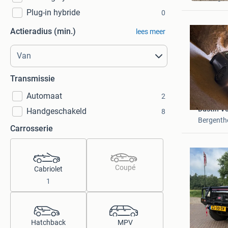
Plug-in hybride
0
Actieradius (min.)
lees meer
Transmissie
Automaat
2
Dustin V
Handgeschakeld
8
Bergenth
Carrosserie
Coupé
Cabriolet
1
Maarten
Hatchback
MPV