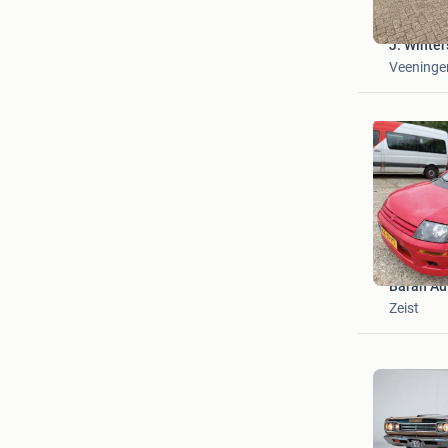
J. Winter
Veeninge
Baran Au
Zeist