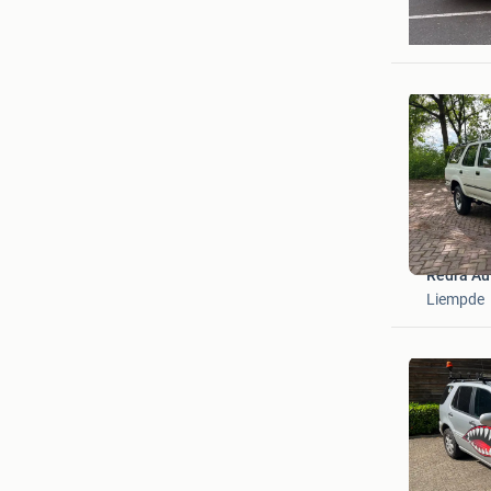
Sieuwe
Woudenb
Redra Au
Liempde