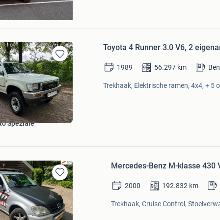
erg
Toyota 4 Runner 3.0 V6, 2 eigena
Bewaren
1989
56.297
km
Ben
in
Mijn
Trekhaak, Elektrische ramen, 4x4, + 5 o
Favorieten
to Speziale
Mercedes-Benz M-klasse 430 
Bewaren
2000
192.832
km
in
Mijn
Trekhaak, Cruise Control, Stoelverw
Favorieten