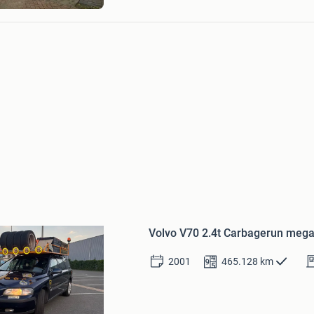
rland
Bewaren
in
Volvo V70 2.4t Carbagerun mega
Mijn
Favorieten
2001
465.128
km