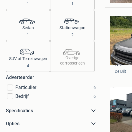
Ensched
1
1
Sedan
Stationwagon
1
2
Overige
SUV of Terreinwagen
carrosserieën
Erik
4
De Bilt
Adverteerder
Particulier
6
Bedrijf
6
Specificaties
Opties
Terlouw A