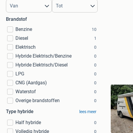
Brandstof
Benzine
10
Diesel
1
Elektrisch
0
Hybride Elektrisch/Benzine
0
Hybride Elektrisch/Diesel
0
LPG
0
CNG (Aardgas)
0
Waterstof
0
Overige brandstoffen
0
Type hybride
lees meer
Half hybride
0
Donkie
Volledig hybride
Wieringe
0