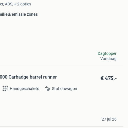
r, ABS, + 2 opties
 milieu/emissie zones
Dagtopper
Vandaag
€ 475,-
000 Carbadge barrel runner
Handgeschakeld
Stationwagon
27 jul 26