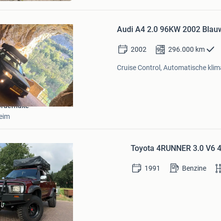
Audi A4 2.0 96KW 2002 Blau
2002
296.000
km
Cruise Control, Automatische klima
orderhake
eim
Bewaren
in
Toyota 4RUNNER 3.0 V6 
Mijn
Favorieten
1991
Benzine