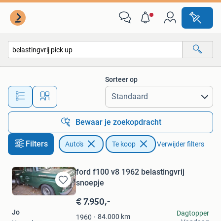
Auto's
Sorteer op
Alle afstanden…
Bewaar je zoekopdracht
Filters
Auto's
Te koop
Verwijder filters
ford f100 v8 1962 belastingvrij
snoepje
Bewaren
in
€ 7.950,-
Mijn
Jo
Dagtopper
Favorieten
84.000
km
1960