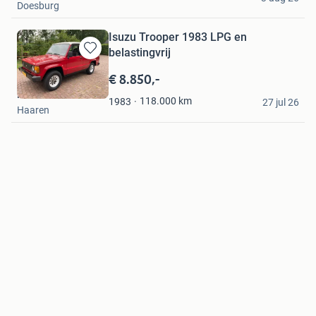
Doesburg
Isuzu Trooper 1983 LPG en
belastingvrij
Bewaren
in
€ 8.850,-
Mijn
Karel Verhoeven
Favorieten
118.000
km
1983
27 jul 26
Haaren