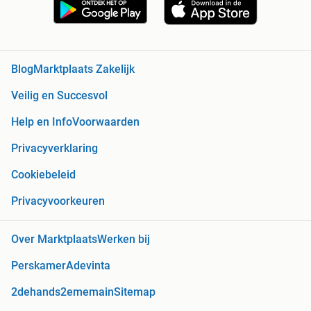
Blog
Marktplaats Zakelijk
Veilig en Succesvol
Help en Info
Voorwaarden
Privacyverklaring
Cookiebeleid
Privacyvoorkeuren
Over Marktplaats
Werken bij
Perskamer
Adevinta
2dehands
2ememain
Sitemap