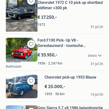
Chevrolet 1972 C 10 pick up shortbed
Bewaren
oldtimer +300 pk
in
Mijn
€ 17.250,-
Favorieten
Anthony
1972
31 jul 26
Tilburg
Ford F100 Pick- Up V8 -
Gerestaureerd - Iconische
Bewaren
Amerikaans
in
€ 33.950,-
Details
Mijn
Auto Balk
Favorieten
2.247
km
1956
31 jul 26
Bakhuizen
Chevrolet pick-up 1953 Blauw
€ 25.000,-
Bewaren
in
Ruud
50
km
1953
Mijn
16 jul 26
Boskoop
Favorieten
Gmc Sierra 5.7 v8 1986 belastingvrije