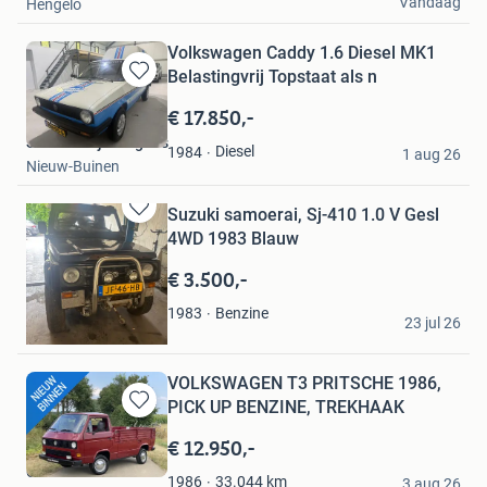
Vandaag
Hengelo
Volkswagen Caddy 1.6 Diesel MK1
Belastingvrij Topstaat als n
Bewaren
in
€ 17.850,-
Mijn
Smit Bedrijfswagens
Favorieten
Diesel
1984
1 aug 26
Nieuw-Buinen
Suzuki samoerai, Sj-410 1.0 V Gesl
Bewaren
4WD 1983 Blauw
in
Mijn
€ 3.500,-
Favorieten
Johannes
Benzine
1983
23 jul 26
Deventer
VOLKSWAGEN T3 PRITSCHE 1986,
PICK UP BENZINE, TREKHAAK
Bewaren
in
€ 12.950,-
Mijn
Classic Roadster
Favorieten
33.044
km
1986
3 aug 26