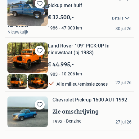
pickup met huif
Bewaren
in
€ 32.500,-
Details
Mijn
van Boxtel
Favorieten
47.000
km
1986
30 jul 26
Nieuwkuijk
Land Rover 109" PICK-UP In
nieuwstaat (bj 1983)
Bewaren
in
€ 44.995,-
Mijn
Favorieten
10.206
km
1983
The Collectables
22 jul 26
Alle milieu/emissie zones
Heteren
Chevrolet Pick-up 1500 AUT 1992
Zie omschrijving
Bewaren
in
Pieter Janssen
Benzine
1992
Mijn
27 jul 26
Ovezande
Favorieten