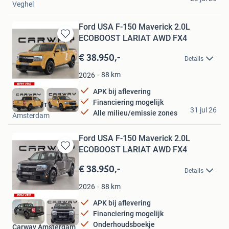
Veghel
Ford USA F-150 Maverick 2.0L
ECOBOOST LARIAT AWD FX4
Bewaren
in
€ 38.950,-
Details
Mijn
Favorieten
88
km
2026
APK bij aflevering
Financiering mogelijk
Carway Amsterdam
31 jul 26
Alle milieu/emissie zones
Amsterdam
Ford USA F-150 Maverick 2.0L
ECOBOOST LARIAT AWD FX4
Bewaren
in
€ 38.950,-
Details
Mijn
Favorieten
88
km
2026
APK bij aflevering
Financiering mogelijk
Onderhoudsboekje
Carway Amsterdam