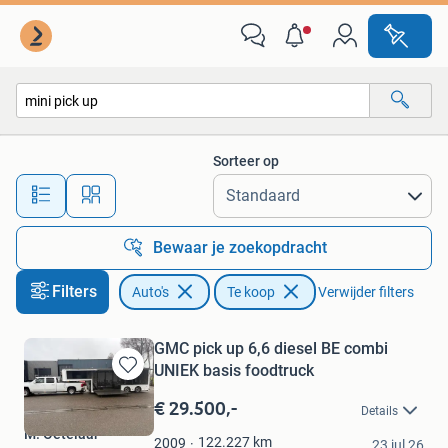
Auto's
Sorteer op
Alle afstanden…
Bewaar je zoekopdracht
Filters
Auto's
Te koop
Verwijder filters
GMC pick up 6,6 diesel BE combi
UNIEK basis foodtruck
Bewaren
in
€ 29.500,-
Details
Mijn
M. Oetelaar
Favorieten
122.227
km
2009
23 jul 26