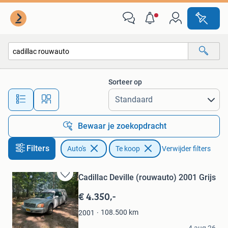
Auto's
Sorteer op
Alle afstanden…
Bewaar je zoekopdracht
Filters
Auto's
Te koop
Verwijder filters
Cadillac Deville (rouwauto) 2001 Grijs
Bewaren
in
€ 4.350,-
Mijn
Favorieten
108.500
km
2001
Marvin