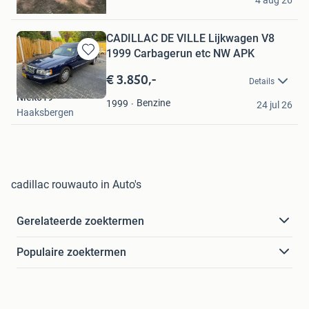
4 aug 26
IJhorst
CADILLAC DE VILLE Lijkwagen V8
1999 Carbagerun etc NW APK
Bewaren
in
€ 3.850,-
Details
Mijn
Niek519
Favorieten
Benzine
1999
24 jul 26
Haaksbergen
cadillac rouwauto in Auto's
Gerelateerde zoektermen
Populaire zoektermen