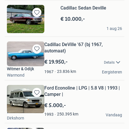
Cadillac Sedan Deville
€ 10.000,-
Bewaren
in
Florentina Fabry
Mijn
1 aug 26
Utrecht
Favorieten
Cadillac DeVille '67 (bj 1967,
automaat)
Bewaren
in
€ 19.950,-
Details
Mijn
Witmer & Odijk
Favorieten
23.836
km
1967
Eergisteren
Warmond
Ford Econoline | LPG | 5.8 V8 | 1993 |
Camper |
Bewaren
in
€ 5.000,-
Mijn
ElmoJohn
Favorieten
250.395
km
1993
Vandaag
Dirkshorn