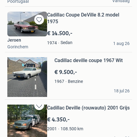
Vandaag
Poortugaal
Cadillac Coupe DeVille 8.2 model
1975
Bewaren
in
€ 14.500,-
Mijn
Jeroen
Favorieten
Sedan
1974
1 aug 26
Gorinchem
Bewaren
Cadillac deville coupe 1967 Wit
in
Mijn
€ 9.500,-
Favorieten
Benzine
1967
RH-Cars
18 jul 26
Apeldoorn
Cadillac Deville (rouwauto) 2001 Grijs
Bewaren
in
€ 4.350,-
Mijn
Favorieten
108.500
km
2001
Marvin