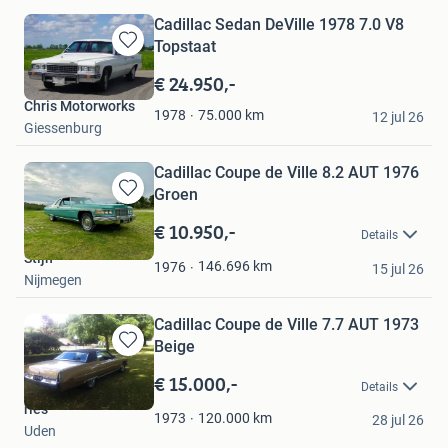
Cadillac Sedan DeVille 1978 7.0 V8
Topstaat
Bewaren
in
€ 24.950,-
Mijn
Chris Motorworks
Favorieten
75.000
km
1978
12 jul 26
Giessenburg
Cadillac Coupe de Ville 8.2 AUT 1976
Groen
Bewaren
in
€ 10.950,-
Details
Mijn
Stijn
Favorieten
146.696
km
1976
15 jul 26
Nijmegen
Cadillac Coupe de Ville 7.7 AUT 1973
Beige
Bewaren
in
€ 15.000,-
Details
Mijn
ries
Favorieten
120.000
km
1973
28 jul 26
Uden