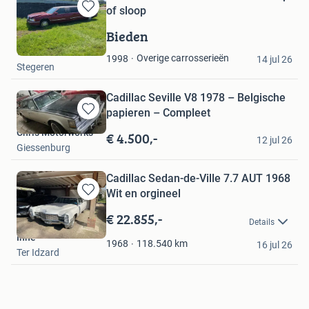
of sloop
Bewaren
in
Bieden
Mijn
Willem
Favorieten
Overige carrosserieën
1998
14 jul 26
Stegeren
Cadillac Seville V8 1978 – Belgische
papieren – Compleet
Bewaren
Chris Motorworks
in
€ 4.500,-
12 jul 26
Mijn
Giessenburg
Favorieten
Cadillac Sedan-de-Ville 7.7 AUT 1968
Wit en orgineel
Bewaren
in
€ 22.855,-
Details
Mijn
Inne
Favorieten
118.540
km
1968
16 jul 26
Ter Idzard