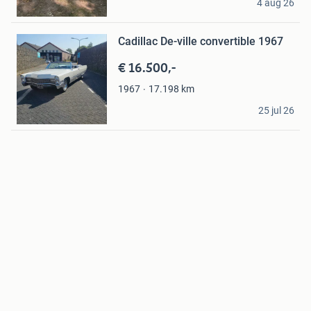
4 aug 26
IJhorst
Bewaren
Cadillac De-ville convertible 1967
in
Mijn
€ 16.500,-
Favorieten
17.198
km
1967
RH-Cars
25 jul 26
Apeldoorn