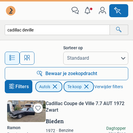
Auto's
Sorteer op
Alle afstanden…
Bewaar je zoekopdracht
Filters
Auto's
Te koop
Verwijder filters
Cadillac Coupe de Ville 7.7 AUT 1972
Zwart
Bewaren
in
Bieden
Mijn
Ramon
Dagtopper
Favorieten
Benzine
1972