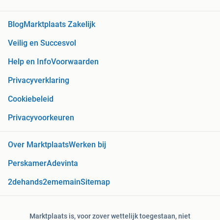
Blog
Marktplaats Zakelijk
Veilig en Succesvol
Help en Info
Voorwaarden
Privacyverklaring
Cookiebeleid
Privacyvoorkeuren
Over Marktplaats
Werken bij
Perskamer
Adevinta
2dehands
2ememain
Sitemap
Marktplaats is, voor zover wettelijk toegestaan, niet