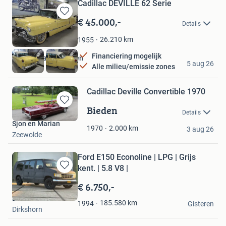
Cadillac DEVILLE 62 Serie
€ 45.000,-
Bewaren
Details
in
Mijn
26.210
km
1955
Favorieten
Financiering mogelijk
W. ter Braake Motoren
5 aug 26
Alle milieu/emissie zones
Nijeveen
Cadillac Deville Convertible 1970
Bieden
Bewaren
Details
in
Sjon en Marian
Mijn
2.000
km
1970
3 aug 26
Zeewolde
Favorieten
Ford E150 Econoline | LPG | Grijs
kent. | 5.8 V8 |
Bewaren
in
€ 6.750,-
Mijn
ElmoJohn
Favorieten
185.580
km
1994
Gisteren
Dirkshorn