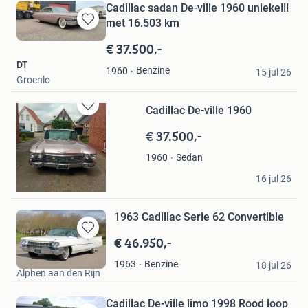
Cadillac sadan De-ville 1960 unieke!!!
met 16.503 km
Bewaren
in
€ 37.500,-
Mijn
DT
Favorieten
Benzine
1960
15 jul 26
Groenlo
Cadillac De-ville 1960
Bewaren
in
€ 37.500,-
Mijn
Favorieten
Sedan
1960
Ria
16 jul 26
Nibbixwoud
1963 Cadillac Serie 62 Convertible
€ 46.950,-
Bewaren
in
LaSalle Classic Cars
Benzine
1963
Mijn
18 jul 26
Alphen aan den Rijn
Favorieten
Cadillac De-ville limo 1998 Rood loop