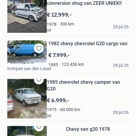
conversion shag van ZEER UNIEK!!
in
Mijn
€ 12.999,-
Favorieten
Pauls Exports
300
km
1978
28 jul 26
Krimpen aan den IJssel
1982 chevy chevrolet G20 cargo van
€ 7.999,-
Bewaren
in
Pauls Exports
123.456
km
1985
Mijn
28 jul 26
Krimpen aan den IJssel
Favorieten
1985 chevrolet chevy camper van
Bewaren
G20
in
Mijn
€ 6.999,-
Favorieten
Pauls Exports
60.000
km
1975
28 jul 26
Krimpen aan den IJssel
Chevy van g20 1978
Bewaren