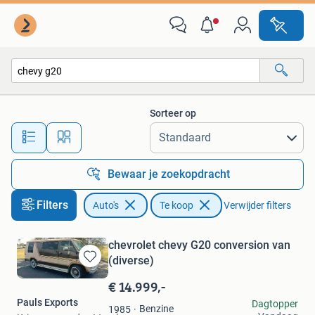
Auto's
Sorteer op
Alle afstanden…
Bewaar je zoekopdracht
Filters
Auto's
Te koop
Verwijder filters
chevrolet chevy G20 conversion van
(diverse)
Bewaren
in
€ 14.999,-
Mijn
Pauls Exports
Dagtopper
Favorieten
Benzine
1985