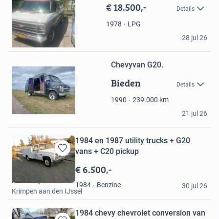
in
€ 18.500,-
Details
Mijn
Favorieten
LPG
1978
menno neelen
28 jul 26
Bewaren
Beverwijk
in
Mijn
Chevyvan G20.
Favorieten
Bieden
Details
239.000
km
1990
Fred
21 jul 26
Almere
1984 en 1987 utility trucks + G20
vans + C20 pickup
Bewaren
in
€ 6.500,-
Mijn
Pauls Exports
Favorieten
Benzine
1984
30 jul 26
Krimpen aan den IJssel
1984 chevy chevrolet conversion van