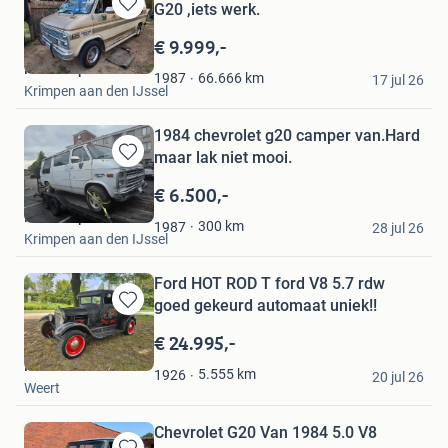
G20 ,iets werk.
Bewaren
in
€ 9.999,-
Mijn
Pauls Exports
Favorieten
66.666
km
1987
17 jul 26
Krimpen aan den IJssel
1984 chevrolet g20 camper van.Hard
maar lak niet mooi.
Bewaren
in
€ 6.500,-
Mijn
Pauls Exports
Favorieten
300
km
1987
28 jul 26
Krimpen aan den IJssel
Ford HOT ROD T ford V8 5.7 rdw
goed gekeurd automaat uniek!!
Bewaren
in
€ 24.995,-
Mijn
Mb-usa-cars
Favorieten
5.555
km
1926
20 jul 26
Weert
Chevrolet G20 Van 1984 5.0 V8