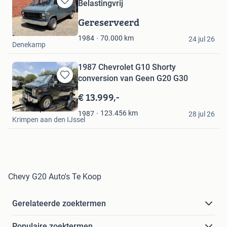
Belastingvrij
Bewaren
in
Gereserveerd
Mijn
EVB Cars
Favorieten
70.000
km
1984
24 jul 26
Denekamp
1987 Chevrolet G10 Shorty
conversion van Geen G20 G30
Bewaren
in
€ 13.999,-
Mijn
Pauls Exports
Favorieten
123.456
km
1987
28 jul 26
Krimpen aan den IJssel
Chevy G20 Auto's Te Koop
Gerelateerde zoektermen
Populaire zoektermen