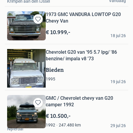
Vandaag
Krimpen aan den IJssel
1973 GMC VANDURA LOWTOP G20
Chevy Van
Bewaren
in
€ 10.999,-
Rick
Mijn
18 jul 26
Aduard
Bewaren
Favorieten
in
Mijn
Chevrolet G20 van '95 5.7 lpg/ '86
Favorieten
benzine/ impala v8 '73
Bieden
Thomas
1995
19 jul 26
Huizen
GMC / Chevrolet chevy van G20
camper 1992
Bewaren
in
€ 10.500,-
Mijn
drummer
Favorieten
247.480
km
1992
29 jul 26
Nijverdal