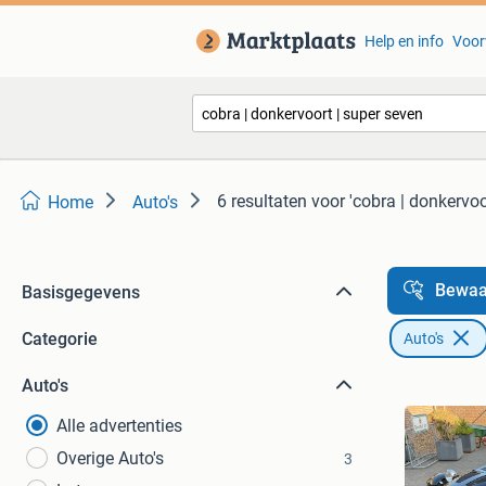
Help en info
Voor
6 resultaten
voor 'cobra | donkervoo
Home
Auto's
Bewaa
Basisgegevens
Categorie
Auto's
Auto's
Alle advertenties
Overige Auto's
3