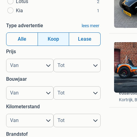
Lotus
2
Kia
1
Ad
Type advertentie
lees meer
Hapert
Alle
Koop
Lease
Prijs
Bouwjaar
eduardso
Kortrijk, 
Kilometerstand
Brandstof