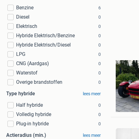
Benzine
6
Diesel
0
Elektrisch
0
Hybride Elektrisch/Benzine
0
Hybride Elektrisch/Diesel
0
LPG
0
CNG (Aardgas)
0
Waterstof
0
Overige brandstoffen
0
Type hybride
lees meer
Dekker
Half hybride
0
Gendt
Volledig hybride
0
Plug-in hybride
0
Actieradius (min.)
lees meer