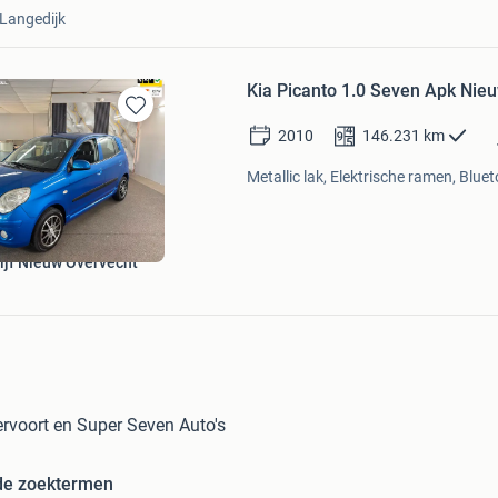
Langedijk
Kia Picanto 1.0 Seven Apk Nie
Bewaren
2010
146.231
km
in
Mijn
Metallic lak, Elektrische ramen, Bluet
Favorieten
ijf Nieuw Overvecht
rvoort en Super Seven Auto's
de zoektermen