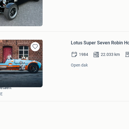
Mijn
Favorieten
Lotus Super Seven Robin Ho
Bewaren
1984
22.033
km
in
Mijn
Open dak
Favorieten
etaert
BE