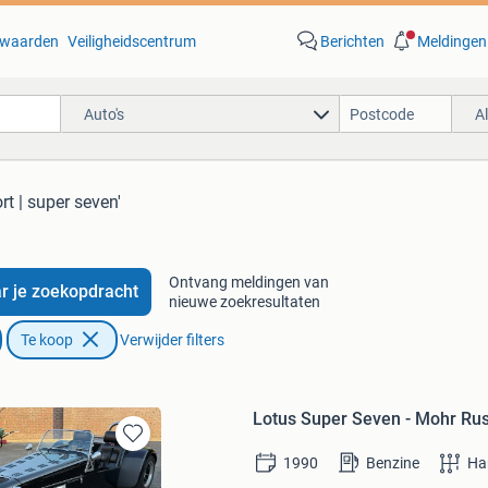
waarden
Veiligheidscentrum
Berichten
Meldingen
Auto's
A
rt | super seven'
Ontvang meldingen van
r je zoekopdracht
nieuwe zoekresultaten
Te koop
Verwijder filters
Lotus Super Seven - Mohr Rus
Bewaren
1990
Benzine
Ha
in