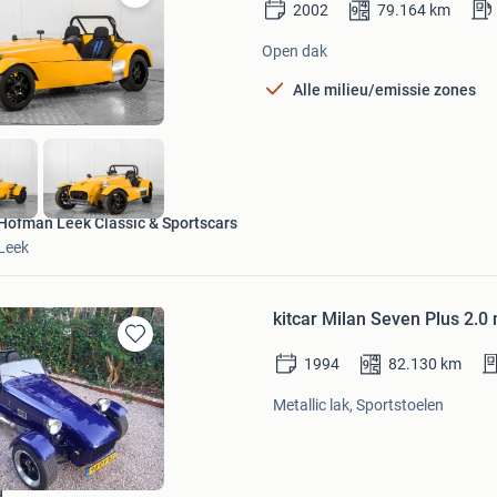
2002
79.164
km
Bewaren
in
Open dak
Mijn
Favorieten
Alle milieu/emissie zones
Hofman Leek Classic & Sportscars
Leek
kitcar Milan Seven Plus 2.
Bewaren
1994
82.130
km
in
Mijn
Metallic lak, Sportstoelen
Favorieten
d