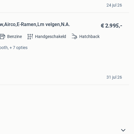
24 jul 26
€ 2.995,-
uw,Airco,E-Ramen,Lm velgen,N.A.
Benzine
Handgeschakeld
Hatchback
ooth, + 7 opties
31 jul 26