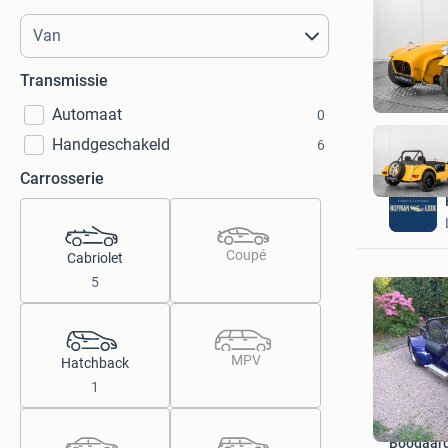
Transmissie
Automaat
0
Handgeschakeld
6
Carrosserie
Coupé
Cabriolet
5
MPV
Hatchback
1
Boogaar