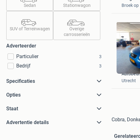
Broek op 
Sedan
Stationwagon
SUV of Terreinwagen
Overige
carrosserieën
Adverteerder
Particulier
3
Bedrijf
3
Autobedr
Specificaties
Utrecht
Opties
Staat
Cobra, Donke
Advertentie details
Gerelateer