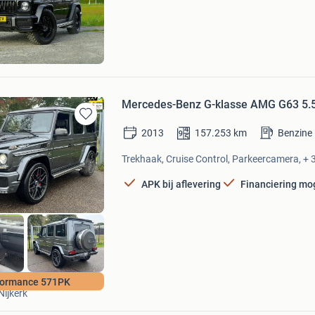
Mijn
Favorieten
d
Mercedes-Benz G-klasse AMG G63 5.5 
Bewaren
2013
157.253
km
Benzine
in
Mijn
Trekhaak, Cruise Control, Parkeercamera, + 
Favorieten
APK bij aflevering
Financiering mog
Autoplein Nijkerk
formance 571PK
Nijkerk