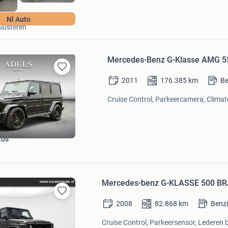
Janssen Auto Susteren
Nl Auto
Susteren
Mercedes-Benz G-Klasse AMG 5
Bewaren
2011
176.385
km
Be
in
Mijn
Cruise Control, Parkeercamera, Climate
Favorieten
o's
Mercedes-benz G-KLASSE 500 B
Bewaren
2008
82.868
km
Benz
in
Mijn
Cruise Control, Parkeersensor, Lederen b
Favorieten