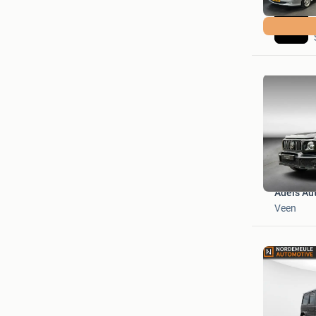
Adels Aut
Veen