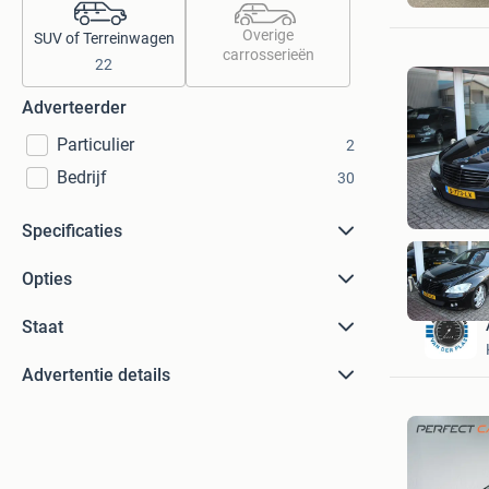
Amsterd
Overige
SUV of Terreinwagen
carrosserieën
22
Adverteerder
Particulier
2
Bedrijf
30
Specificaties
Opties
Staat
Advertentie details