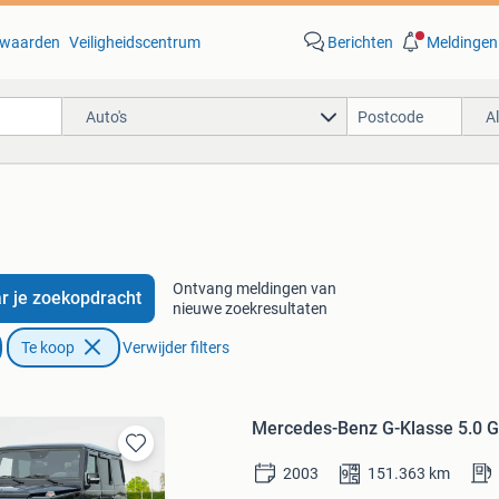
waarden
Veiligheidscentrum
Berichten
Meldingen
Auto's
A
Ontvang meldingen van
r je zoekopdracht
nieuwe zoekresultaten
Te koop
Verwijder filters
Mercedes-Benz G-Klasse 5.0 
Bewaren
2003
151.363
km
in