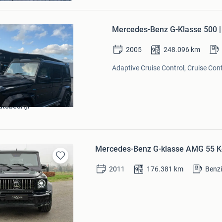
Bewaren
in
Mercedes-Benz G-Klasse 500 |
Mijn
Favorieten
2005
248.096
km
Adaptive Cruise Control, Cruise Cont
utobedrijf
Mercedes-Benz G-klasse AMG 55 Ko
Bewaren
2011
176.381
km
Benz
in
Mijn
Favorieten
jk Auctions