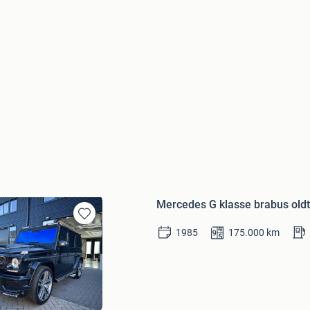
Mercedes G klasse brabus old
Bewaren
1985
175.000
km
in
Mijn
Favorieten
t Aalsmeer