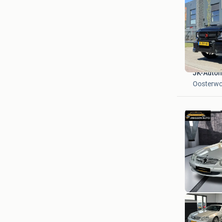
JK-Autom
Oosterwo