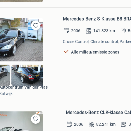
am
Mercedes-Benz S-Klasse B8 BR
2006
141.323
km
B
Bewaren
in
Cruise Control, Climate control, Parke
Mijn
Favorieten
Alle milieu/emissie zones
Autocentrum Van der Plas
Katwijk
Mercedes-Benz CLK-klasse Cab
2006
82.241
km
B
Bewaren
in