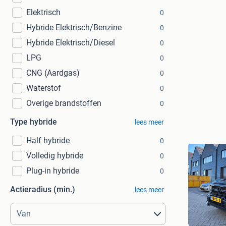
Elektrisch
0
Hybride Elektrisch/Benzine
0
Hybride Elektrisch/Diesel
0
LPG
0
CNG (Aardgas)
0
Waterstof
0
Overige brandstoffen
0
Type hybride
lees meer
Half hybride
0
Volledig hybride
0
Plug-in hybride
0
Actieradius (min.)
lees meer
RaamTin
Aalsmeer