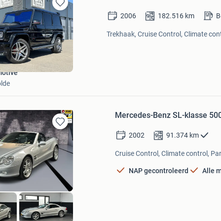
Bewaren
2006
182.516
km
B
in
Mijn
Trekhaak, Cruise Control, Climate cont
Favorieten
otive
lde
Mercedes-Benz SL-klasse 500 
Bewaren
2002
91.374
km
in
Mijn
Cruise Control, Climate control, Pa
Favorieten
NAP gecontroleerd
Alle 