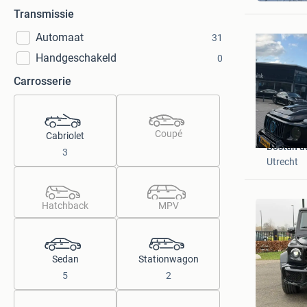
Transmissie
Automaat
31
Handgeschakeld
0
Carrosserie
Coupé
Cabriolet
Bostan a
3
Utrecht
Hatchback
MPV
Sedan
Stationwagon
5
2
Troostwi