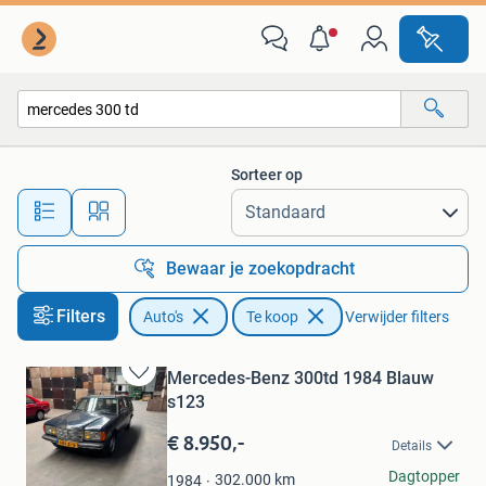
Auto's
Sorteer op
Alle afstanden…
Bewaar je zoekopdracht
Filters
Auto's
Te koop
Verwijder filters
Mercedes-Benz 300td 1984 Blauw
Bewaren
s123
in
Mijn
€ 8.950,-
Details
Favorieten
Jens Balk
Dagtopper
302.000
km
1984