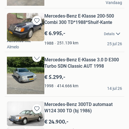
Vandaag
Ens
Mercedes-Benz E-Klasse 200-500
Combi 300 TD*1988*Shuif-Kante
Bewaren
in
€ 6.995,-
Details
Mijn
Autostad Ilke
Favorieten
251.139
km
1988
25 jul 26
Almelo
Mercedes-Benz E-Klasse 3.0 D E300
Bewaren
Turbo SDN Classic AUT 1998
in
Mijn
€ 5.299,-
Favorieten
Martin Visser
414.666
km
1998
14 jul 26
Nieuwkoop
Mercedes-Benz 300TD automaat
W124 300 TD (bj 1986)
Bewaren
in
€ 24.900,-
Mijn