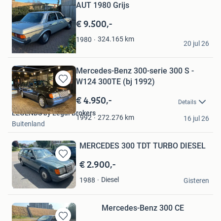
AUT 1980 Grijs
in
Mijn
€ 9.500,-
Favorieten
TC
324.165
km
1980
20 jul 26
Waalwijk
Mercedes-Benz 300-serie 300 S -
W124 300TE (bj 1992)
Bewaren
in
€ 4.950,-
Details
Mijn
LEGENDS by Legal Brokers
Favorieten
272.276
km
1992
16 jul 26
Buitenland
MERCEDES 300 TDT TURBO DIESEL
€ 2.900,-
Bewaren
in
jwstam
Diesel
1988
Mijn
Gisteren
Tiel
Favorieten
Mercedes-Benz 300 CE