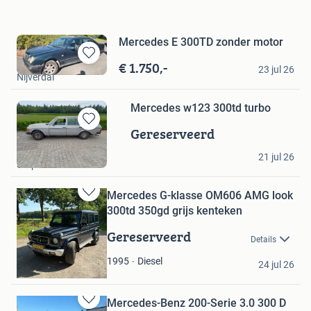
Mercedes E 300TD zonder motor
middelkamp
€ 1.750,-
Bewaren
23 jul 26
Nijverdal
in
Mijn
Favorieten
Mercedes w123 300td turbo
Gereserveerd
Bewaren
in
Roelof Kooiker
Mijn
21 jul 26
Staphorst
Favorieten
Mercedes G-klasse OM606 AMG look
Bewaren
300td 350gd grijs kenteken
in
Mijn
Gereserveerd
Details
Favorieten
Lukas Oosterhuis
Diesel
1995
24 jul 26
Oldeberkoop
Mercedes-Benz 200-Serie 3.0 300 D
Bewaren