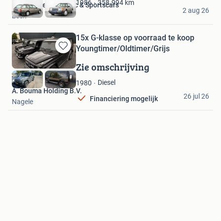
Favorieten
358.994
km
1986
Hofman Leek Classic & Sportscars
2 aug 26
Leek
15x G-klasse op voorraad te koop
Youngtimer/Oldtimer/Grijs
Bewaren
in
Zie omschrijving
Mijn
Favorieten
Diesel
1980
A. Bouma Holding B.V.
26 jul 26
Financiering mogelijk
Nagele