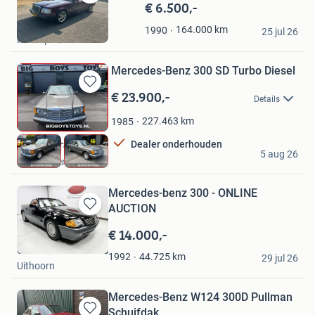
€ 6.500,-
Bewaren
in
Thijn
164.000
km
1990
Mijn
25 jul 26
Hoofdplaat
Favorieten
Mercedes-Benz 300 SD Turbo Diesel
€ 23.900,-
Bewaren
Details
in
Mijn
227.463
km
1985
Favorieten
Dealer onderhouden
Big Boys Toys B.V.
5 aug 26
Hoevelaken
Mercedes-benz 300 - ONLINE
AUCTION
Bewaren
in
€ 14.000,-
Mijn
Classic Car Auctions
Favorieten
44.725
km
1992
29 jul 26
Uithoorn
Mercedes-Benz W124 300D Pullman
Schuifdak