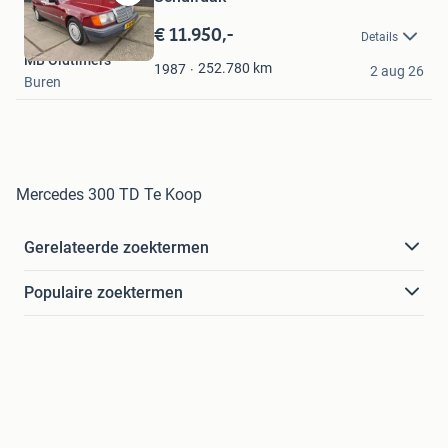
Bewaren
in
€ 11.950,-
Details
Mijn
MB Oldtimers
Favorieten
252.780
km
1987
2 aug 26
Buren
Mercedes 300 TD Te Koop
Gerelateerde zoektermen
Populaire zoektermen