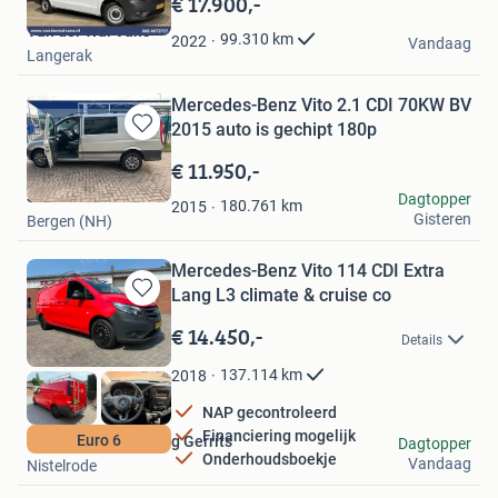
€ 17.900,-
Mijn
Van der Wal Vans
Favorieten
99.310
km
2022
Vandaag
Langerak
Mercedes-Benz Vito 2.1 CDI 70KW BV
2015 auto is gechipt 180p
Bewaren
in
€ 11.950,-
Mijn
Sid
Dagtopper
Favorieten
180.761
km
2015
Gisteren
Bergen (NH)
Mercedes-Benz Vito 114 CDI Extra
Lang L3 climate & cruise co
Bewaren
in
€ 14.450,-
Details
Mijn
Favorieten
137.114
km
2018
NAP gecontroleerd
Financiering mogelijk
Euro 6
Handelsonderneming Gerrits
Dagtopper
Onderhoudsboekje
Vandaag
Nistelrode