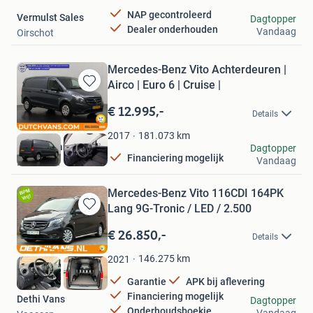
NAP gecontroleerd
Vermulst Sales
Dagtopper
Dealer onderhouden
Vandaag
Oirschot
Mercedes-Benz Vito Achterdeuren |
Airco | Euro 6 | Cruise |
Bewaren
in
€ 12.995,-
Details
Mijn
Favorieten
181.073
km
2017
DUTCH Vans
Dagtopper
Financiering mogelijk
Vandaag
Barneveld
Mercedes-Benz Vito 116CDI 164PK
Lang 9G-Tronic / LED / 2.500
Bewaren
in
€ 26.850,-
Details
Mijn
Favorieten
146.275
km
2021
Garantie
APK bij aflevering
Financiering mogelijk
Dethi Vans
Dagtopper
Onderhoudsboekje