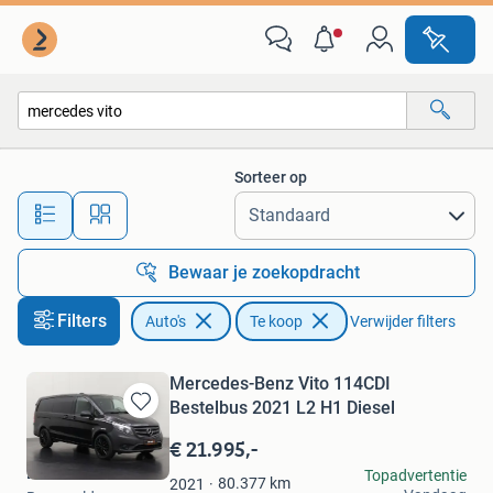
Auto's
Sorteer op
Alle afstanden…
Bewaar je zoekopdracht
Filters
Auto's
Te koop
Verwijder filters
Mercedes-Benz Vito 114CDI
Bestelbus 2021 L2 H1 Diesel
Bewaren
in
€ 21.995,-
Mijn
Dutchvans.com
Topadvertentie
Favorieten
80.377
km
2021