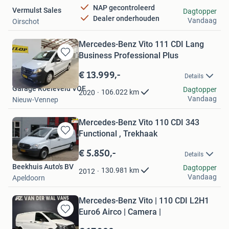
NAP gecontroleerd
Vermulst Sales
Dagtopper
Dealer onderhouden
Vandaag
Oirschot
Mercedes-Benz Vito 111 CDI Lang
Business Professional Plus
Bewaren
in
€ 13.999,-
Details
Mijn
Garage Roeleveld VOF
Favorieten
Dagtopper
106.022
km
2020
Vandaag
Nieuw-Vennep
Mercedes-Benz Vito 110 CDI 343
Functional , Trekhaak
Bewaren
in
€ 5.850,-
Details
Mijn
Beekhuis Auto's BV
Favorieten
Dagtopper
130.981
km
2012
Vandaag
Apeldoorn
Mercedes-Benz Vito | 110 CDI L2H1
Euro6 Airco | Camera |
Bewaren
in