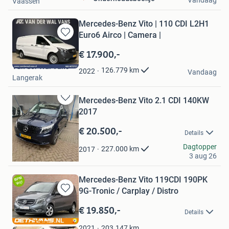
Vandaag
Vaassen
Mercedes-Benz Vito | 110 CDI L2H1
Euro6 Airco | Camera |
Bewaren
in
€ 17.900,-
Mijn
Van der Wal Vans
Favorieten
126.779
km
2022
Vandaag
Langerak
Mercedes-Benz Vito 2.1 CDI 140KW
Bewaren
2017
in
Mijn
€ 20.500,-
Details
Favorieten
Ramo
Dagtopper
227.000
km
2017
3 aug 26
's-Gravenhage
Mercedes-Benz Vito 119CDI 190PK
9G-Tronic / Carplay / Distro
Bewaren
in
€ 19.850,-
Details
Mijn
Favorieten
203.147
km
2021