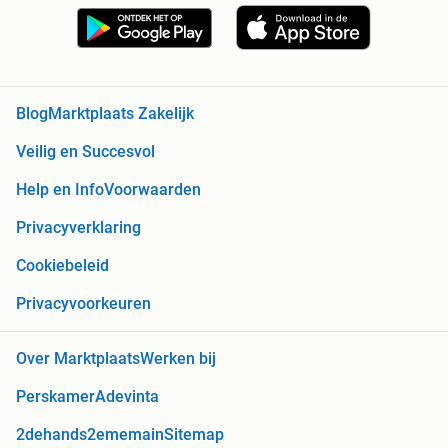
Blog
Marktplaats Zakelijk
Veilig en Succesvol
Help en Info
Voorwaarden
Privacyverklaring
Cookiebeleid
Privacyvoorkeuren
Over Marktplaats
Werken bij
Perskamer
Adevinta
2dehands
2ememain
Sitemap