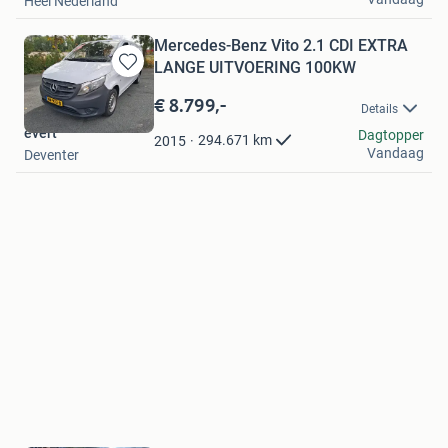
Heel Nederland
Mercedes-Benz Vito 2.1 CDI EXTRA
LANGE UITVOERING 100KW
Bewaren
in
€ 8.799,-
Details
Mijn
evert
Favorieten
Dagtopper
294.671
km
2015
Vandaag
Deventer