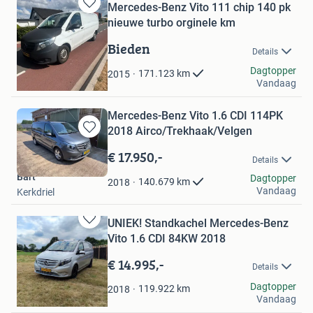
Mercedes-Benz Vito 111 chip 140 pk
Bewaren
nieuwe turbo orginele km
in
Mijn
Bieden
Details
Favorieten
jeroen
Dagtopper
171.123
km
2015
Vandaag
Vroomshoop
Mercedes-Benz Vito 1.6 CDI 114PK
2018 Airco/Trekhaak/Velgen
Bewaren
in
€ 17.950,-
Details
Mijn
Bart
Favorieten
Dagtopper
140.679
km
2018
Vandaag
Kerkdriel
UNIEK! Standkachel Mercedes-Benz
Bewaren
Vito 1.6 CDI 84KW 2018
in
Mijn
€ 14.995,-
Details
Favorieten
Hk
Dagtopper
119.922
km
2018
Vandaag
Kootwijkerbroek