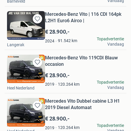
Vandaag
Barneveld
Mercedes-Benz Vito | 116 CDI 164pk
L2H1 Euro6 Airco |
Bewaren
in
€ 28.900,-
Mijn
Van der Wal Vans
Topadvertentie
Favorieten
91.542
km
2024
Vandaag
Langerak
Mercedes-Benz Vito 119CDI Blauw
occasion
Bewaren
in
€ 28.900,-
Mijn
Action Lease
Topadvertentie
Favorieten
120.264
km
2019
Vandaag
Heel Nederland
Mercedes Vito Dubbel cabine L3 H1
2019 Diesel Automaat
Bewaren
in
€ 28.900,-
Mijn
Action Lease
Topadvertentie
Favorieten
120.264
km
2019
Vandaag