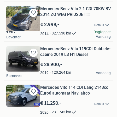
Mercedes-Benz Vito 2.1 CDI 70KW BV
2014 ZO WEG PRIJSJE !!!!!
Bewaren
in
€ 2.999,-
Details
Mijn
evert
Favorieten
Dagtopper
327.530
km
2014
Vandaag
Deventer
Mercedes-Benz Vito 119CDI Dubbele-
cabine 2019 L3 H1 Diesel
Bewaren
in
€ 28.900,-
Mijn
Dutchvans.com
Favorieten
120.264
km
2019
Vandaag
Barneveld
Mercedes Vito 114 CDI Lang 2143cc
Euro6 automaat Nav. airco
Bewaren
in
€ 11.250,-
Details
Mijn
Favorieten
231.743
km
2020