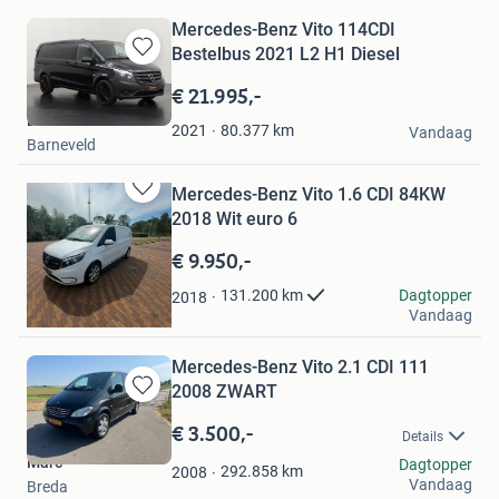
Mercedes-Benz Vito 114CDI
Bestelbus 2021 L2 H1 Diesel
Bewaren
in
€ 21.995,-
Mijn
Dutchvans.com
Favorieten
80.377
km
2021
Vandaag
Barneveld
Mercedes-Benz Vito 1.6 CDI 84KW
Bewaren
2018 Wit euro 6
in
Mijn
€ 9.950,-
Favorieten
l.van eijk
Dagtopper
131.200
km
2018
Vandaag
Badhoevedorp
Mercedes-Benz Vito 2.1 CDI 111
2008 ZWART
Bewaren
in
€ 3.500,-
Details
Mijn
Marc
Dagtopper
Favorieten
292.858
km
2008
Vandaag
Breda