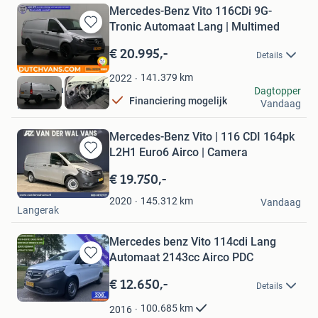
Mercedes-Benz Vito 116CDi 9G-
Tronic Automaat Lang | Multimed
Bewaren
in
€ 20.995,-
Details
Mijn
Favorieten
141.379
km
2022
DUTCH Vans
Dagtopper
Financiering mogelijk
Vandaag
Barneveld
Mercedes-Benz Vito | 116 CDI 164pk
L2H1 Euro6 Airco | Camera
Bewaren
in
€ 19.750,-
Mijn
Van der Wal Vans
Favorieten
145.312
km
2020
Vandaag
Langerak
Mercedes benz Vito 114cdi Lang
Automaat 2143cc Airco PDC
Bewaren
in
€ 12.650,-
Details
Mijn
Favorieten
100.685
km
2016