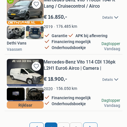
Lang / Cruisecontrol / Airco
Bewaren
in
€ 16.850,-
Details
Mijn
Favorieten
176.485
km
2019
Garantie
APK bij aflevering
Financiering mogelijk
Dethi Vans
Dagtopper
Onderhoudsboekje
Vandaag
Vaassen
Mercedes-Benz Vito 114 CDI 136pk
L2H1 Euro6 Airco | Camera |
Bewaren
in
€ 18.900,-
Details
Mijn
Favorieten
156.050
km
2020
Financiering mogelijk
Van der Wal Vans
Dagtopper
Onderhoudsboekje
Rijklaar
Vandaag
Langerak