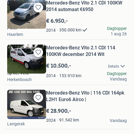
Mercedes-Benz Vito 2.1 CDI 100KW
2014 automaat €6950
Bewaren
in
€ 6.950,-
Mijn
Peter
Dagtopper
Favorieten
350.000
km
2014
1 aug 26
Haarlem
Mercedes-Benz Vito 2.1 CDI 114
100KW december 2014 Wit
Bewaren
in
€ 10.500,-
Details
Mijn
op het Veld
Dagtopper
Favorieten
153.910
km
2014
Vandaag
Herkenbosch
Mercedes-Benz Vito | 116 CDI 164pk
L2H1 Euro6 Airco |
Bewaren
in
€ 28.900,-
Mijn
Van der Wal Vans
Favorieten
91.542
km
2024
Vandaag
Langerak