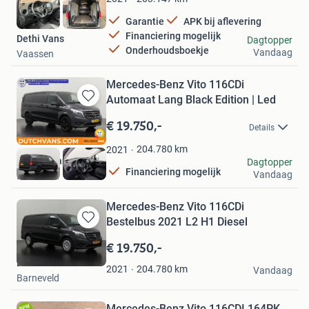
Garantie
APK bij aflevering
Financiering mogelijk
Dethi Vans
Dagtopper
Onderhoudsboekje
Vandaag
Vaassen
Mercedes-Benz Vito 116CDi
Automaat Lang Black Edition | Led
Bewaren
in
€ 19.750,-
Details
Mijn
Favorieten
204.780
km
2021
DUTCH Vans
Dagtopper
Financiering mogelijk
Vandaag
Barneveld
Mercedes-Benz Vito 116CDi
Bestelbus 2021 L2 H1 Diesel
Bewaren
in
€ 19.750,-
Mijn
Dutchvans.com
Favorieten
204.780
km
2021
Vandaag
Barneveld
Mercedes-Benz Vito 116CDI 164PK