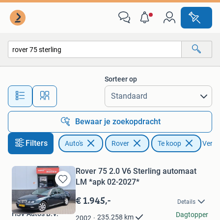
Rover
Sorteer op
Alle afstanden…
Bewaar je zoekopdracht
Filters
Auto's
Rover
Te koop
Verwij
Rover 75 2.0 V6 Sterling automaat
LM *apk 02-2027*
Bewaren
in
€ 1.945,-
Details
Mijn
HSV Auto's B.V.
Favorieten
Dagtopper
235.258
km
2002