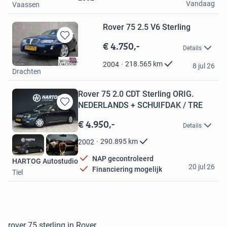
Vandaag
Vaassen
Rover 75 2.5 V6 Sterling
€ 4.750,-
Bewaren
Details
in
Autobedrijf Hofstee
Mijn
218.565
km
2004
8 jul 26
Drachten
Favorieten
Rover 75 2.0 CDT Sterling ORIG.
NEDERLANDS + SCHUIFDAK / TRE
Bewaren
in
€ 4.950,-
Details
Mijn
Favorieten
290.895
km
2002
NAP gecontroleerd
HARTOG Autostudio
20 jul 26
Financiering mogelijk
Tiel
rover 75 sterling in Rover