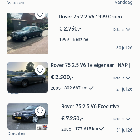
Vandaag
Vaassen
Rover 75 2.2 V6 1999 Groen
Bewaren
in
€ 2.750,-
Details
Mijn
Favorieten
Benzine
1999
Bert kooy
30 jul 26
Eemnes
Rover 75 2.5 V6 1e eigenaar | NAP |
€ 2.500,-
Bewaren
Details
in
Nout
Mijn
302.687
km
2005
21 jul 26
Heiloo
Favorieten
Rover 75 2.5 V6 Executive
€ 7.250,-
Bewaren
Details
in
Autobedrijf Hofstee
Mijn
177.615
km
2005
31 jul 26
Drachten
Favorieten