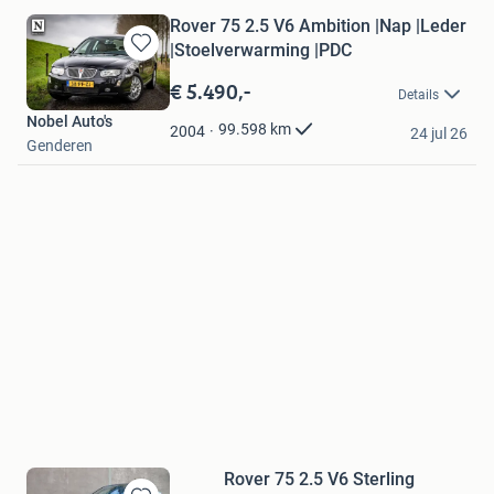
Rover 75 2.5 V6 Ambition |Nap |Leder
|Stoelverwarming |PDC
Bewaren
in
€ 5.490,-
Details
Mijn
Nobel Auto's
Favorieten
99.598
km
2004
24 jul 26
Genderen
Rover 75 2.5 V6 Sterling