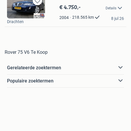
€ 4.750,-
Bewaren
Details
in
Autobedrijf Hofstee
Mijn
218.565
km
2004
8 jul 26
Drachten
Favorieten
Rover 75 V6 Te Koop
Gerelateerde zoektermen
Populaire zoektermen