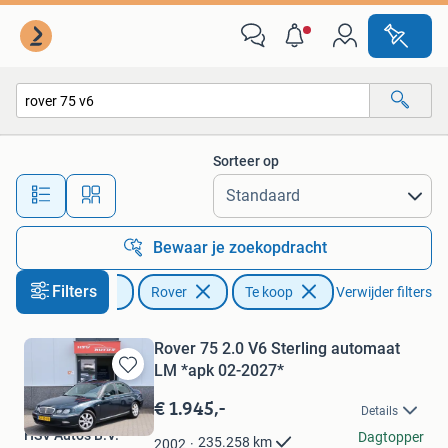
Rover
Sorteer op
Alle afstanden…
Bewaar je zoekopdracht
Filters
Auto's
Rover
Te koop
Verwijder filters
Rover 75 2.0 V6 Sterling automaat
LM *apk 02-2027*
Bewaren
in
€ 1.945,-
Details
Mijn
HSV Auto's B.V.
Favorieten
Dagtopper
235.258
km
2002