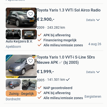
Favorieten
Toyota Yaris 1.3 VVTi Sol Airco Radio
€ 2.900,-
Bewaren
Details
in
Mijn
243.282
km
2009
Favorieten
APK bij aflevering
Financiering mogelijk
Auto Keijzers B.V.
4 aug 26
Alle milieu/emissie zones
Apeldoorn
Toyota Yaris 1.0 VVT-i S-Line 5Drs
Nieuwe APK ✅ (bj 2005)
Bewaren
in
€ 1.999,-
Details
Mijn
Favorieten
141.501
km
2005
NAP gecontroleerd
APK bij aflevering
Zuinig - Degelijk
Rodo Auto's
Eergisteren
Alle milieu/emissie zones
Dordrecht