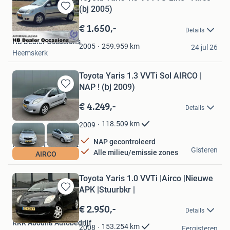
(bj 2005)
Bewaren
in
€ 1.650,-
Details
Mijn
HB Dealer Occasions
Favorieten
259.959
km
2005
24 jul 26
Heemskerk
Toyota Yaris 1.3 VVTi Sol AIRCO |
NAP ! (bj 2009)
Bewaren
in
€ 4.249,-
Details
Mijn
Favorieten
118.509
km
2009
NAP gecontroleerd
MESO AUTOMOTIVE
Gisteren
Alle milieu/emissie zones
AIRCO
Roosendaal
Toyota Yaris 1.0 VVTi |Airco |Nieuwe
APK |Stuurbkr |
Bewaren
in
€ 2.950,-
Details
Mijn
RRR Abouna Autobedrijf
Favorieten
153.254
km
2008
Eergisteren