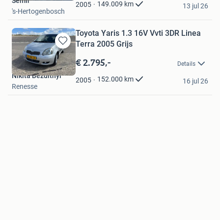
Semir
Favorieten
149.009
km
2005
13 jul 26
's-Hertogenbosch
Toyota Yaris 1.3 16V Vvti 3DR Linea
Terra 2005 Grijs
Bewaren
in
€ 2.795,-
Details
Mijn
Nikita Bezditnyi
Favorieten
152.000
km
2005
16 jul 26
Renesse