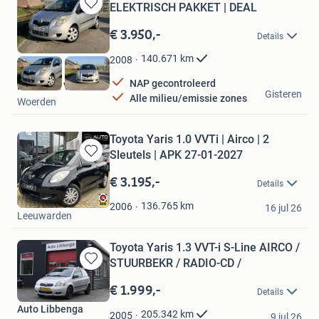
ELEKTRISCH PAKKET | DEAL
Bewaren
in
€ 3.950,-
Details
Mijn
Favorieten
140.671
km
2008
NAP gecontroleerd
Fa. A. van Varik
Gisteren
Alle milieu/emissie zones
Woerden
Toyota Yaris 1.0 VVTi | Airco | 2
Sleutels | APK 27-01-2027
Bewaren
in
€ 3.195,-
Details
Mijn
Auto Plantinga
Favorieten
136.765
km
2006
16 jul 26
Leeuwarden
Toyota Yaris 1.3 VVT-i S-Line AIRCO /
STUURBEKR / RADIO-CD /
Bewaren
in
€ 1.999,-
Details
Mijn
Auto Libbenga
Favorieten
205.342
km
2005
9 jul 26