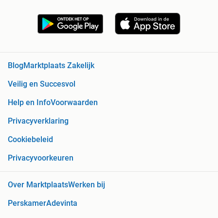
Blog
Marktplaats Zakelijk
Veilig en Succesvol
Help en Info
Voorwaarden
Privacyverklaring
Cookiebeleid
Privacyvoorkeuren
Over Marktplaats
Werken bij
Perskamer
Adevinta