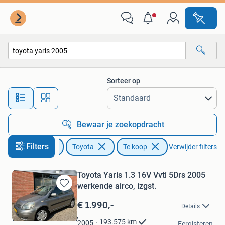
Toyota
Sorteer op
Alle afstanden…
Bewaar je zoekopdracht
Filters
Auto's
Toyota
Te koop
Verwijder filters
Toyota Yaris 1.3 16V Vvti 5Drs 2005
werkende airco, izgst.
Bewaren
in
€ 1.990,-
Details
Mijn
Ed Bakker Automotiv
Favorieten
193.575
km
2005
Eergisteren