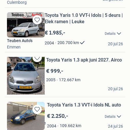
Culemborg
Toyota Yaris 1.0 VVT-i Idols | 5 deurs |
Elek ramen | Leuke
Bewaren
in
€ 1.985,-
Details
Mijn
Teuben Auto's
Favorieten
200.700
km
2004
20 jul 26
Emmen
Toyota Yaris 1.3 apk juni 2027. Airco
Bewaren
in
€ 999,-
Mijn
Favorieten
172.667
km
2005
ppp
20 jul 26
Ermelo
Toyota Yaris 1.3 VVT-i Idols NL auto
€ 2.250,-
Bewaren
Details
in
Ambacht Automotive
Mijn
109.662
km
2004
24 jul 26
Papendrecht