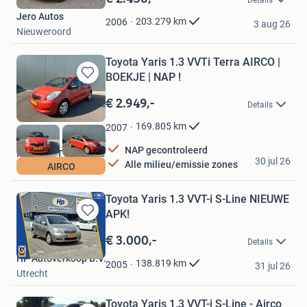
Mijn
Jero Autos
Favorieten
203.279
km
2006
3 aug 26
Nieuweroord
Toyota Yaris 1.3 VVTi Terra AIRCO |
BOEKJE | NAP !
Bewaren
in
€ 2.949,-
Details
Mijn
Favorieten
169.805
km
2007
NAP gecontroleerd
MESO AUTOMOTIVE
30 jul 26
Alle milieu/emissie zones
AIRCO
Roosendaal
Toyota Yaris 1.3 VVT-i S-Line NIEUWE
APK!
Bewaren
in
€ 3.000,-
Details
Mijn
HP Autoverkoop B.V.
Favorieten
138.819
km
2005
31 jul 26
Utrecht
Toyota Yaris 1.3 VVT-i S-Line - Airco