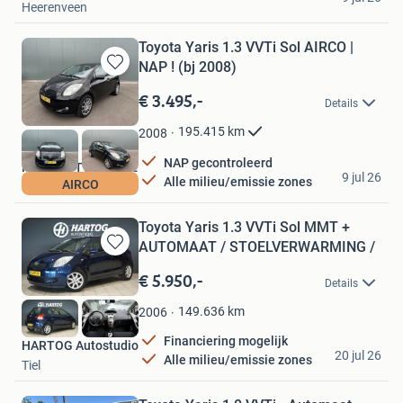
Heerenveen
Toyota Yaris 1.3 VVTi Sol AIRCO |
NAP ! (bj 2008)
Bewaren
in
€ 3.495,-
Details
Mijn
Favorieten
195.415
km
2008
NAP gecontroleerd
MESO AUTOMOTIVE
9 jul 26
Alle milieu/emissie zones
AIRCO
Roosendaal
Toyota Yaris 1.3 VVTi Sol MMT +
AUTOMAAT / STOELVERWARMING /
Bewaren
in
€ 5.950,-
Details
Mijn
Favorieten
149.636
km
2006
Financiering mogelijk
HARTOG Autostudio
20 jul 26
Alle milieu/emissie zones
Tiel