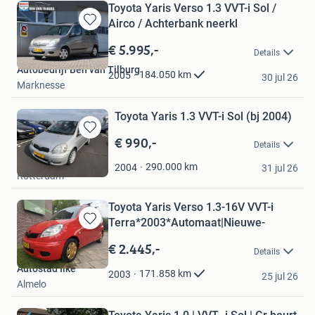
Toyota Yaris Verso 1.3 VVT-i Sol /
Airco / Achterbank neerkl
Bewaren
in
€ 5.995,-
Details
Mijn
Autobedrijf Ben van Tilburg
Favorieten
184.050
km
2005
30 jul 26
Marknesse
Toyota Yaris 1.3 VVT-i Sol (bj 2004)
€ 990,-
Bewaren
Details
in
Jet Cars B.V.
Mijn
290.000
km
2004
31 jul 26
Rotterdam
Favorieten
Toyota Yaris Verso 1.3-16V VVT-i
Terra*2003*Automaat|Nieuwe-
Bewaren
in
€ 2.445,-
Details
Mijn
Autostad Ilke
Favorieten
171.858
km
2003
25 jul 26
Almelo