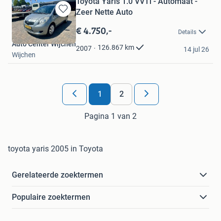
Toyota Yaris 1.0 VVTi - Automaat -
Zeer Nette Auto
Bewaren
in
€ 4.750,-
Details
Mijn
Auto Center Wijchen
Favorieten
126.867
km
2007
14 jul 26
Wijchen
1
2
Pagina 1 van 2
toyota yaris 2005 in Toyota
Gerelateerde zoektermen
Populaire zoektermen