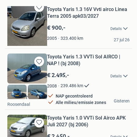
Toyota Yaris 1.3 16V Vvti airco Linea
Bewaren
Terra 2005 apk03/2027
in
Mijn
€ 900,-
Details
Favorieten
Johan Van offeren
323.400
km
2005
27 jul 26
Werkendam
Toyota Yaris 1.3 VVTi Sol AIRCO |
NAP ! (bj 2008)
Bewaren
in
€ 2.495,-
Details
Mijn
Favorieten
239.486
km
2008
NAP gecontroleerd
MESO AUTOMOTIVE
Gisteren
Alle milieu/emissie zones
Roosendaal
Toyota Yaris 1.0 VVTi Sol Airco APK
Juli 2027 (bj 2006)
Bewaren
in
€ 2.450,-
Details