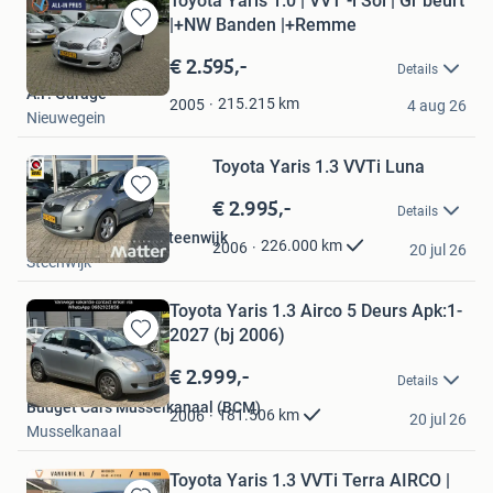
Toyota Yaris 1.0 | VVT -i Sol | Gr beurt
|+NW Banden |+Remme
Bewaren
in
€ 2.595,-
Details
Mijn
A.F. Garage
Favorieten
215.215
km
2005
4 aug 26
Nieuwegein
Toyota Yaris 1.3 VVTi Luna
€ 2.995,-
Bewaren
Details
in
Autobedrijf Matter Steenwijk
Mijn
226.000
km
2006
20 jul 26
Steenwijk
Favorieten
Toyota Yaris 1.3 Airco 5 Deurs Apk:1-
2027 (bj 2006)
Bewaren
in
€ 2.999,-
Details
Mijn
Budget Cars Musselkanaal (BCM)
Favorieten
181.506
km
2006
20 jul 26
Musselkanaal
Toyota Yaris 1.3 VVTi Terra AIRCO |