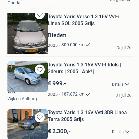
Gouda
Toyota Yaris Verso 1.3 16V Vvt-i
Bewaren
Linea SOL 2005 Grijs
in
Mijn
Bieden
Favorieten
John Koster
300.000
km
2005
25 jul 26
Rotterdam
Toyota Yaris 1.3 16V VVT-I Idols |
3deurs | 2005 | Apk! |
Bewaren
in
€ 999,-
Details
Mijn
Vos
Favorieten
187.872
km
2005
31 jul 26
Wijk en Aalburg
Toyota Yaris 1.3 16V Vvti 3DR Linea
Terra 2005 Grijs
Bewaren
in
€ 2.300,-
Details
Mijn