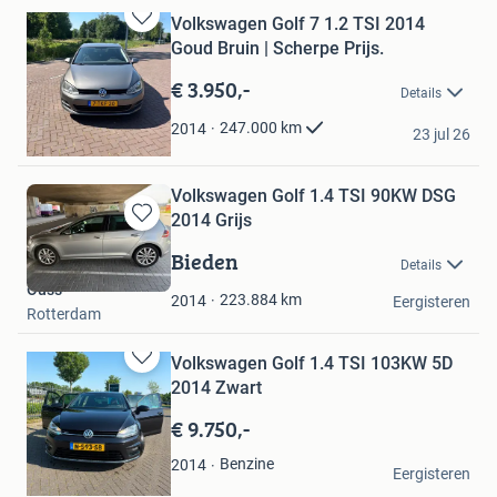
Volkswagen Golf 7 1.2 TSI 2014
Bewaren
Goud Bruin | Scherpe Prijs.
in
Mijn
€ 3.950,-
Details
Favorieten
Yh
247.000
km
2014
23 jul 26
Amsterdam
Volkswagen Golf 1.4 TSI 90KW DSG
2014 Grijs
Bewaren
in
Bieden
Details
Mijn
Ouss
Favorieten
223.884
km
2014
Eergisteren
Rotterdam
Volkswagen Golf 1.4 TSI 103KW 5D
Bewaren
2014 Zwart
in
Mijn
€ 9.750,-
Favorieten
pedro
Benzine
2014
Eergisteren
Donkerbroek