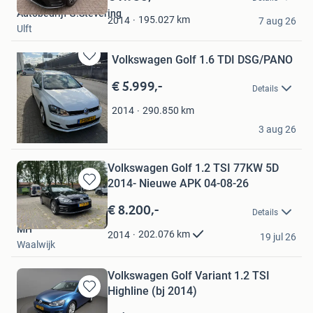
Mijn
Autobedrijf G.Stevering
Favorieten
195.027
km
2014
7 aug 26
Ulft
Volkswagen Golf 1.6 TDI DSG/PANO
Bewaren
in
€ 5.999,-
Details
Mijn
Favorieten
290.850
km
2014
Haci
3 aug 26
Schiedam
Volkswagen Golf 1.2 TSI 77KW 5D
2014- Nieuwe APK 04-08-26
Bewaren
in
€ 8.200,-
Details
Mijn
MH
Favorieten
202.076
km
2014
19 jul 26
Waalwijk
Volkswagen Golf Variant 1.2 TSI
Highline (bj 2014)
Bewaren
in