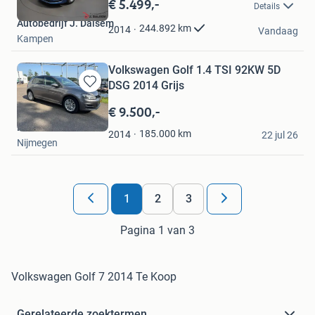
€ 5.499,-
Details
Mijn
Autobedrijf J. Dalsem
Favorieten
244.892
km
2014
Vandaag
Kampen
Volkswagen Golf 1.4 TSI 92KW 5D
DSG 2014 Grijs
Bewaren
in
€ 9.500,-
Mijn
Maarten
Favorieten
185.000
km
2014
22 jul 26
Nijmegen
1
2
3
Pagina 1 van 3
Volkswagen Golf 7 2014 Te Koop
Gerelateerde zoektermen