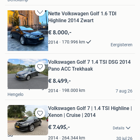
Nette Volkswagen Golf 1.6 TDI
Bewaren
Highline 2014 Zwart
in
Mijn
€ 8.000,-
Favorieten
G.L. van den Bosch
170.996
km
2014
Eergisteren
Boxtel
Volkswagen Golf 7 1.4 TSI DSG 2014
Pano ACC Trekhaak
Bewaren
in
€ 8.499,-
Mijn
Rocket Chiptuning
Favorieten
198.000
km
2014
7 aug 26
Hengelo
Volkswagen Golf 7 | 1.4 TSI Highline |
Xenon | Cruise | 2014
Bewaren
in
€ 7.495,-
Details
Mijn
SG
Favorieten
264.344
km
2014
30 jul 26