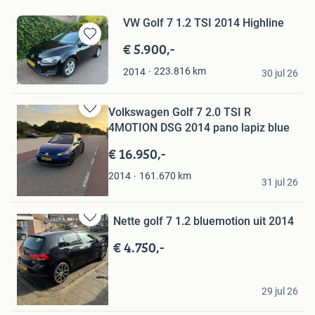
VW Golf 7 1.2 TSI 2014 Highline
€ 5.900,-
Bewaren
in
Willemijn
223.816
km
2014
Mijn
30 jul 26
Alkmaar
Favorieten
Volkswagen Golf 7 2.0 TSI R
Bewaren
4MOTION DSG 2014 pano lapiz blue
in
Mijn
€ 16.950,-
Favorieten
Gertwin
161.670
km
2014
31 jul 26
Ederveen
Nette golf 7 1.2 bluemotion uit 2014
Bewaren
in
€ 4.750,-
Mijn
Favorieten
Ed
29 jul 26
's-Hertogenbosch