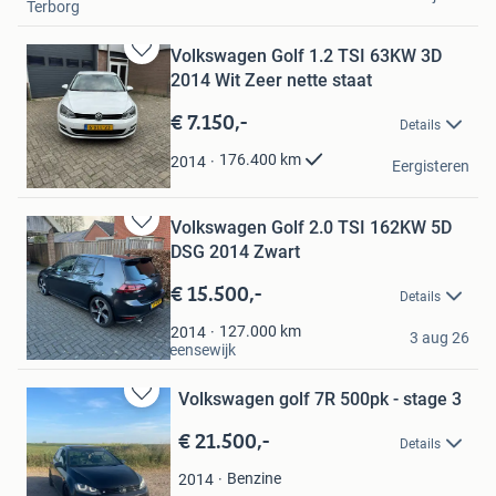
Terborg
Volkswagen Golf 1.2 TSI 63KW 3D
Bewaren
2014 Wit Zeer nette staat
in
Mijn
€ 7.150,-
Details
Favorieten
s
176.400
km
2014
Eergisteren
Zutphen
Volkswagen Golf 2.0 TSI 162KW 5D
Bewaren
DSG 2014 Zwart
in
Mijn
€ 15.500,-
Details
Favorieten
jean
127.000
km
2014
3 aug 26
Westerhaar-Vriezenveensewijk
Volkswagen golf 7R 500pk - stage 3
Bewaren
in
€ 21.500,-
Details
Mijn
Favorieten
Benzine
2014