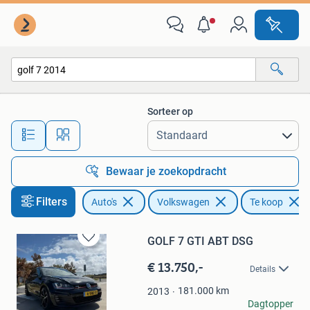
Volkswagen
Sorteer op
Alle afstanden…
Bewaar je zoekopdracht
Filters
Auto's
Volkswagen
Te koop
GOLF 7 GTI ABT DSG
Bewaren
in
€ 13.750,-
Details
Mijn
Favorieten
181.000
km
2013
SP Motoren
Dagtopper