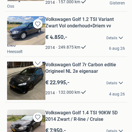
Favorieten
157.000
km
2014
Gisteren
Oss
Volkswagen Golf 1.2 TSI Variant
Zwart Vol onderhoud+Driem vv
Bewaren
in
€ 4.850,-
Details
Mijn
theo
Favorieten
249.875
km
2014
6 aug 26
Heesselt
Volkswagen Golf 7r Carbon editie
Bewaren
Origineel NL 2e eigenaar
in
Mijn
€ 22.995,-
Details
Favorieten
R
132.000
km
2014
4 aug 26
Schaijk
Volkswagen Golf 1.4 TSI 90KW 5D
2014 Zwart / R-line / Cruise
Bewaren
in
€ 7.950,-
Details