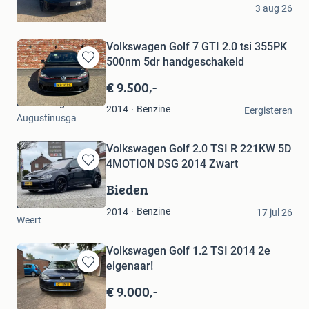
JH_
3 aug 26
Heemskerk
Volkswagen Golf 7 GTI 2.0 tsi 355PK
500nm 5dr handgeschakeld
Bewaren
in
€ 9.500,-
Mijn
Niels Haagsma
Favorieten
Benzine
2014
Eergisteren
Augustinusga
Volkswagen Golf 2.0 TSI R 221KW 5D
4MOTION DSG 2014 Zwart
Bewaren
in
Bieden
Mijn
Marwan
Favorieten
Benzine
2014
17 jul 26
Weert
Volkswagen Golf 1.2 TSI 2014 2e
eigenaar!
Bewaren
in
€ 9.000,-
Mijn
vince g