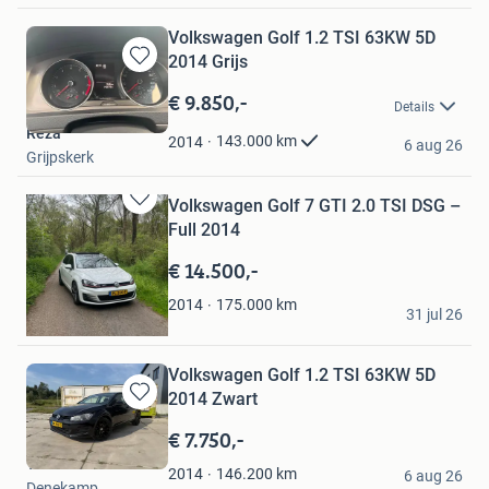
Volkswagen Golf 1.2 TSI 63KW 5D
2014 Grijs
Bewaren
in
€ 9.850,-
Details
Mijn
Reza
Favorieten
143.000
km
2014
6 aug 26
Grijpskerk
Volkswagen Golf 7 GTI 2.0 TSI DSG –
Bewaren
Full 2014
in
Mijn
€ 14.500,-
Favorieten
MB scooters
175.000
km
2014
31 jul 26
Rotsterhaule
Volkswagen Golf 1.2 TSI 63KW 5D
2014 Zwart
Bewaren
in
€ 7.750,-
Mijn
Thomas Bos
Favorieten
146.200
km
2014
6 aug 26
Denekamp