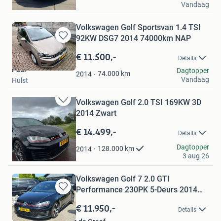
Vandaag
Velserbroek
Volkswagen Golf Sportsvan 1.4 TSI
92KW DSG7 2014 74000km NAP
Bewaren
in
€ 11.500,-
Details
Mijn
Paul
Dagtopper
Favorieten
74.000
km
2014
Vandaag
Hulst
Volkswagen Golf 2.0 TSI 169KW 3D
Bewaren
2014 Zwart
in
Mijn
€ 14.499,-
Details
Favorieten
demien
Dagtopper
128.000
km
2014
3 aug 26
Harderwijk
Volkswagen Golf 7 2.0 GTI
Performance 230PK 5-Deurs 2014
Bewaren
Zwa
in
€ 11.950,-
Details
Mijn