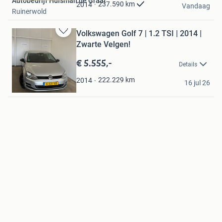
Autobedrijf Huisman de Graaf
Favorieten
237.590
km
2014
Vandaag
Ruinerwold
Volkswagen Golf 7 | 1.2 TSI | 2014 |
Bewaren
Zwarte Velgen!
in
Mijn
€ 5.555,-
Details
Favorieten
Ks Cars
222.229
km
2014
16 jul 26
Leeuwarden