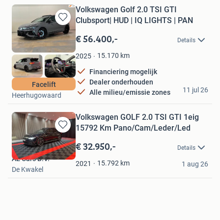
Volkswagen Golf 2.0 TSI GTI
Clubsport| HUD | IQ LIGHTS | PAN
Bewaren
in
€ 56.400,-
Details
Mijn
Favorieten
15.170
km
2025
Financiering mogelijk
Dealer onderhouden
Luxo Automotive
Facelift
11 jul 26
Alle milieu/emissie zones
Heerhugowaard
Volkswagen GOLF 2.0 TSI GTI 1eig
15792 Km Pano/Cam/Leder/Led
Bewaren
in
€ 32.950,-
Details
Mijn
AE Cars B.V.
Favorieten
15.792
km
2021
1 aug 26
De Kwakel