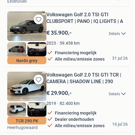
Eindhoven
Volkswagen Golf 2.0 TSI GTI
CLUBSPORT | PANO | IQ LIGHTS | A
Bewaren
in
€ 35.900,-
Details
Mijn
Favorieten
59.458
km
2023
Financiering mogelijk
Luxo Automotive
31 jul 26
Alle milieu/emissie zones
Nardo grey
Heerhugowaard
Volkswagen Golf 2.0 TSI GTI TCR |
CAMERA | SHADOW LINE | 290
Bewaren
in
€ 29.900,-
Details
Mijn
Favorieten
82.400
km
2019
Financiering mogelijk
Dealer onderhouden
Luxo Automotive
TCR 290 PK
16 jul 26
Alle milieu/emissie zones
Heerhugowaard