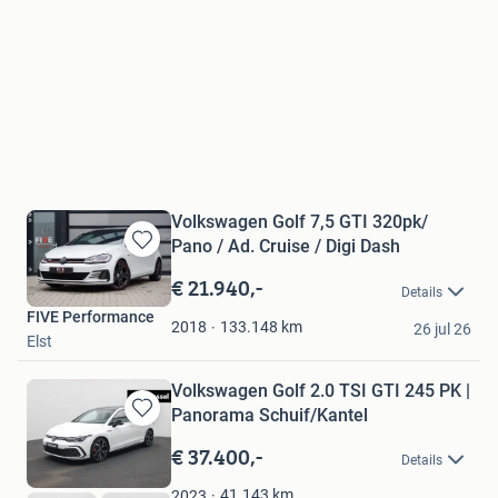
Volkswagen Golf 7,5 GTI 320pk/
Pano / Ad. Cruise / Digi Dash
Bewaren
in
€ 21.940,-
Details
Mijn
FIVE Performance
Favorieten
133.148
km
2018
26 jul 26
Elst
Volkswagen Golf 2.0 TSI GTI 245 PK |
Panorama Schuif/Kantel
Bewaren
in
€ 37.400,-
Details
Mijn
Favorieten
41.143
km
2023