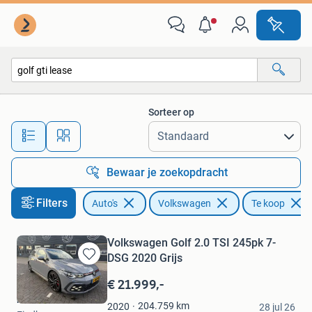
Volkswagen
Sorteer op
Alle afstanden…
Bewaar je zoekopdracht
Filters
Auto's
Volkswagen
Te koop
Volkswagen Golf 2.0 TSI 245pk 7-
DSG 2020 Grijs
Bewaren
in
€ 21.999,-
Mijn
hans
Favorieten
204.759
km
2020
28 jul 26