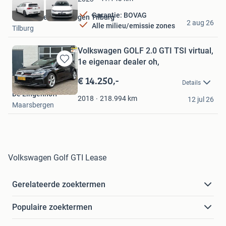
Garantie: BOVAG
Van Mossel Volkswagen Tilburg
2 aug 26
Alle milieu/emissie zones
Tilburg
Volkswagen GOLF 2.0 GTI TSI virtual,
1e eigenaar dealer oh,
Bewaren
in
€ 14.250,-
Details
Mijn
De Lingenhoff
Favorieten
218.994
km
2018
12 jul 26
Maarsbergen
Volkswagen Golf GTI Lease
Gerelateerde zoektermen
Populaire zoektermen