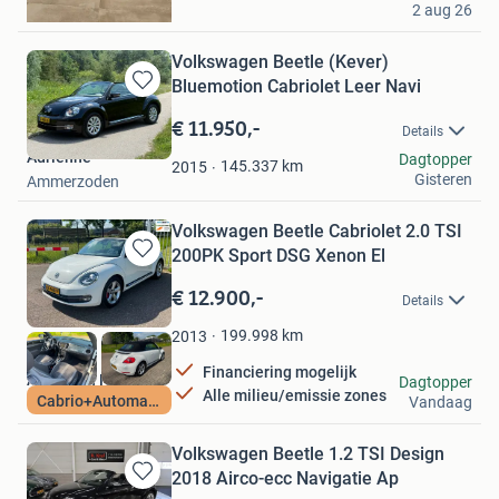
2 aug 26
Losser
Volkswagen Beetle (Kever)
Bluemotion Cabriolet Leer Navi
Bewaren
in
€ 11.950,-
Details
Mijn
Adrienne
Dagtopper
Favorieten
145.337
km
2015
Gisteren
Ammerzoden
Volkswagen Beetle Cabriolet 2.0 TSI
200PK Sport DSG Xenon El
Bewaren
in
€ 12.900,-
Details
Mijn
Favorieten
199.998
km
2013
Financiering mogelijk
Autoplein Nijkerk
Dagtopper
Alle milieu/emissie zones
Cabrio+Automaat
Vandaag
Nijkerk
Volkswagen Beetle 1.2 TSI Design
2018 Airco-ecc Navigatie Ap
Bewaren