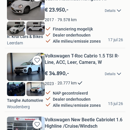
Bewaren
in
€ 23.950,-
Details
Mijn
Favorieten
79.578
km
2017
Financiering mogelijk
Dealer onderhouden
R. Krul Cars & Bikes
17 jul 26
Alle milieu/emissie zones
Leerdam
Volkswagen T-Roc Cabrio 1.5 TSI R-
Line, ACC, Leer, Camera, W
Bewaren
in
€ 34.890,-
Details
Mijn
Favorieten
20.777
km
2023
NAP gecontroleerd
Dealer onderhouden
Tanghe Automotive
15 jul 26
Alle milieu/emissie zones
Woudenberg
Volkswagen New Beetle Cabriolet 1.6
Highline /Cruise/Windsch
Bewaren