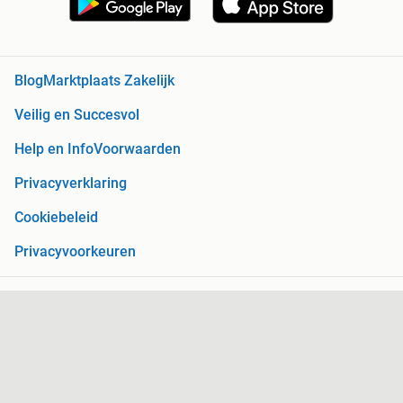
Blog
Marktplaats Zakelijk
Veilig en Succesvol
Help en Info
Voorwaarden
Privacyverklaring
Cookiebeleid
Privacyvoorkeuren
Over Marktplaats
Werken bij
Perskamer
Adevinta
2dehands
2ememain
Sitemap