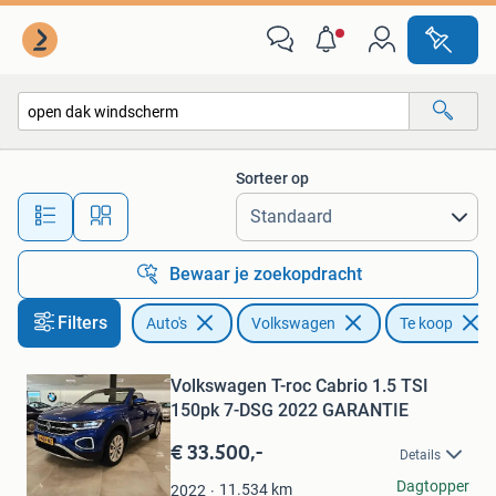
Volkswagen
Sorteer op
Alle afstanden…
Bewaar je zoekopdracht
Filters
Auto's
Volkswagen
Te koop
Bewaren
in
Mijn
Volkswagen T-roc Cabrio 1.5 TSI
Favorieten
150pk 7-DSG 2022 GARANTIE
€ 33.500,-
Details
J.Exclusive Cars
Dagtopper
11.534
km
2022