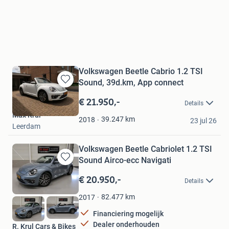
Volkswagen Beetle Cabrio 1.2 TSI
Sound, 39d.km, App connect
Bewaren
in
€ 21.950,-
Details
Mijn
Max Krul
Favorieten
39.247
km
2018
23 jul 26
Leerdam
Volkswagen Beetle Cabriolet 1.2 TSI
Sound Airco-ecc Navigati
Bewaren
in
€ 20.950,-
Details
Mijn
Favorieten
82.477
km
2017
Financiering mogelijk
Dealer onderhouden
R. Krul Cars & Bikes