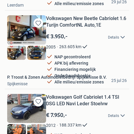
29 jul 26
Alle milieu/emissie zones
Leerdam
Volkswagen New Beetle Cabriolet 1.6
Turijn ComfortNL Auto,1E
Bewaren
in
€ 3.950,-
Details
Mijn
Favorieten
263.605
km
2005
NAP gecontroleerd
APK bij aflevering
Financiering mogelijk
Onderhoudsboekje
P. Troost & Zonen Automobielbedrijf Spijkenisse B.V.
25 jul 26
Alle milieu/emissie zones
Spijkenisse
Volkswagen Golf Cabriolet 1.4 TSI
DSG LED Navi Leder Stoelvw
Bewaren
in
€ 7.950,-
Details
Mijn
Favorieten
188.337
km
2012