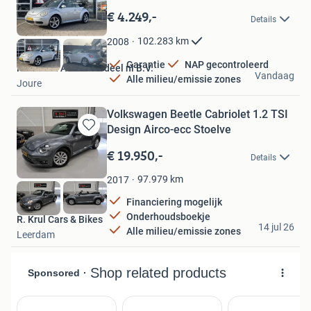
in
€ 4.249,-
Details
Mijn
Favorieten
102.283
km
2008
Garantie
NAP gecontroleerd
Friesland Auto Voordeel nl B.V.
Vandaag
Alle milieu/emissie zones
Joure
Volkswagen Beetle Cabriolet 1.2 TSI
Design Airco-ecc Stoelve
Bewaren
in
€ 19.950,-
Details
Mijn
Favorieten
97.979
km
2017
Financiering mogelijk
Onderhoudsboekje
R. Krul Cars & Bikes
14 jul 26
Alle milieu/emissie zones
Leerdam