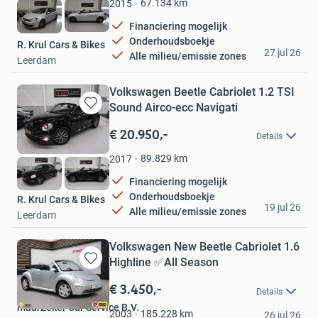
67.134
km
2015
Financiering mogelijk
Onderhoudsboekje
R. Krul Cars & Bikes
27 jul 26
Alle milieu/emissie zones
Leerdam
Volkswagen Beetle Cabriolet 1.2 TSI
Sound Airco-ecc Navigati
Bewaren
in
€ 20.950,-
Details
Mijn
Favorieten
89.829
km
2017
Financiering mogelijk
Onderhoudsboekje
R. Krul Cars & Bikes
19 jul 26
Alle milieu/emissie zones
Leerdam
Volkswagen New Beetle Cabriolet 1.6
Highline ✅All Season
Bewaren
in
€ 3.450,-
Details
Mijn
maarZeker Car Service B.V.
Favorieten
185.228
km
2003
26 jul 26