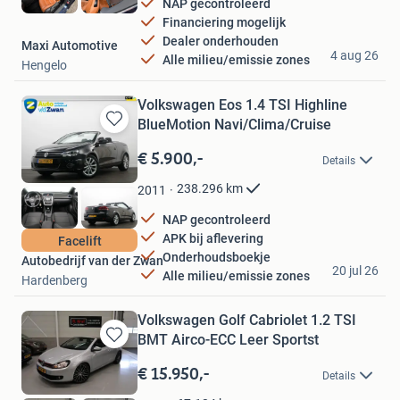
NAP gecontroleerd
Financiering mogelijk
Dealer onderhouden
Maxi Automotive
4 aug 26
Alle milieu/emissie zones
Hengelo
Volkswagen Eos 1.4 TSI Highline
BlueMotion Navi/Clima/Cruise
Bewaren
in
€ 5.900,-
Details
Mijn
Favorieten
238.296
km
2011
NAP gecontroleerd
APK bij aflevering
Facelift
Onderhoudsboekje
Autobedrijf van der Zwan
20 jul 26
Alle milieu/emissie zones
Hardenberg
Volkswagen Golf Cabriolet 1.2 TSI
BMT Airco-ECC Leer Sportst
Bewaren
in
€ 15.950,-
Details
Mijn
Favorieten