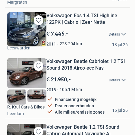
Margraten
Volkswagen Eos 1.4 TSI Highline
122PK | Cabrio | Zeer Nette
Bewaren
in
€ 7.445,-
Details
Mijn
Auto Plantinga
Favorieten
223.204
km
2011
18 jul 26
Leeuwarden
Volkswagen Beetle Cabriolet 1.2 TSI
Sound 2018 Airco-ecc Nav
Bewaren
in
€ 21.950,-
Details
Mijn
Favorieten
105.194
km
2018
Financiering mogelijk
Dealer onderhouden
R. Krul Cars & Bikes
16 jul 26
Alle milieu/emissie zones
Leerdam
Volkswagen Beetle 1.2 TSI Sound
Cabrio Automaat Navigatie Ai