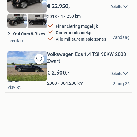
in
€ 22.950,-
Details
Mijn
Favorieten
47.250
km
2018
Financiering mogelijk
Onderhoudsboekje
R. Krul Cars & Bikes
Vandaag
Alle milieu/emissie zones
Leerdam
Volkswagen Eos 1.4 TSI 90KW 2008
Zwart
Bewaren
in
€ 2.500,-
Details
Mijn
Sander
Favorieten
304.200
km
2008
3 aug 26
Visvliet