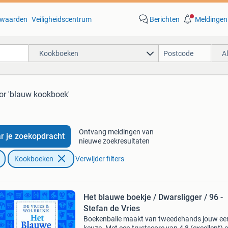
waarden
Veiligheidscentrum
Berichten
Meldingen
Kookboeken
A
or 'blauw kookboek'
Ontvang meldingen van
r je zoekopdracht
nieuwe zoekresultaten
Kookboeken
Verwijder filters
Het blauwe boekje / Dwarsligger / 96 -
Stefan de Vries
Boekenbalie maakt van tweedehands jouw ee