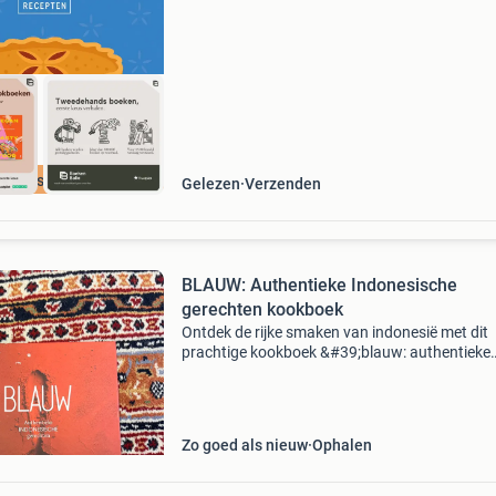
waar. Bestel direct op onze website! Titel: qui
cherpste prijs
Gelezen
Verzenden
BLAUW: Authentieke Indonesische
gerechten kookboek
Ontdek de rijke smaken van indonesië met dit
prachtige kookboek &#39;blauw: authentieke
indonesische gerechten&#39;. Dit boek neemt 
mee op een culinaire reis door de indonesische
keuken met
Zo goed als nieuw
Ophalen