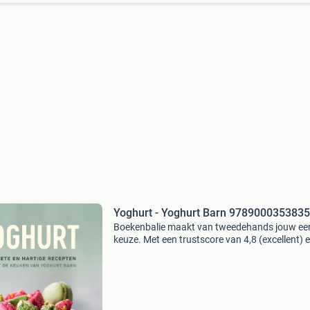
Yoghurt - Yoghurt Barn 9789000353835
Boekenbalie maakt van tweedehands jouw ee
keuze. Met een trustscore van 4,8 (excellent) 
dagen retour garantie maken we dat iedere d
waar. Bestel direct op onze website! Titel: yog
aute