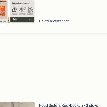
cherpste prijs
Gelezen
Verzenden
Food Sisters Kookboeken - 3 stuks