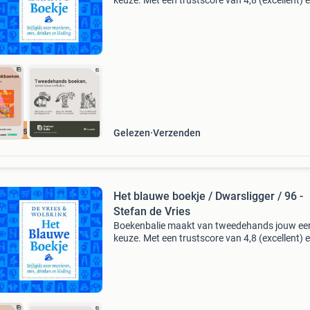
keuze. Met een trustscore van 4,8 (excellent) 
dagen retour garantie maken we dat iedere d
waar. Bestel direct op onze website! Titel: het
blauwe b
cherpste prijs
Gelezen
Verzenden
Het blauwe boekje / Dwarsligger / 96 -
Stefan de Vries
Boekenbalie maakt van tweedehands jouw ee
keuze. Met een trustscore van 4,8 (excellent) 
dagen retour garantie maken we dat iedere d
waar. Bestel direct op onze website! Titel: het
blauwe b