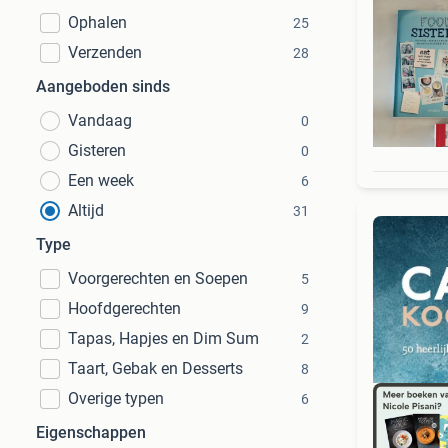
Ophalen
25
Verzenden
28
Aangeboden sinds
Vandaag
0
Gisteren
0
Een week
6
Altijd
31
Type
Voorgerechten en Soepen
5
Hoofdgerechten
9
Tapas, Hapjes en Dim Sum
2
Taart, Gebak en Desserts
8
Overige typen
6
Eigenschappen