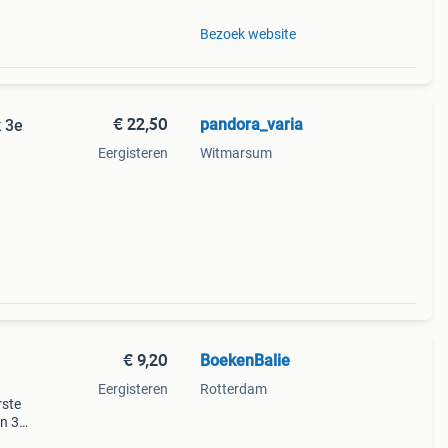
Bezoek website
€ 22,50
pandora_varia
 3e
Eergisteren
Witmarsum
oege
vi +
€ 9,20
BoekenBalie
Eergisteren
Rotterdam
rste
en 30
ag