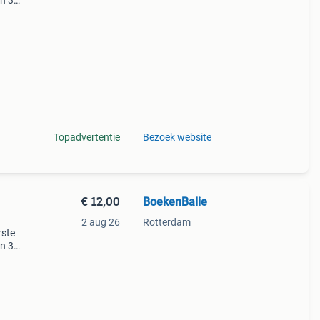
en 30
ag
Topadvertentie
Bezoek website
€ 12,00
BoekenBalie
2 aug 26
Rotterdam
rste
en 30
ag