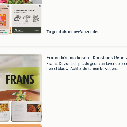
cherpste prijs
Zo goed als nieuw
Verzenden
Frans da's pas koken - Kookboek Rebo
Frans. De zon schijnt, de geur van lavendel kle
hemel blauw. Achter de ramen bewegen
zomerjurken, klinkt een frans chanson. Potten
pannen komen tevoorschijn, wat breng de
zomerkeuken ons vand