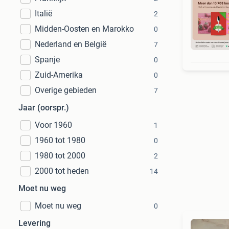
Italië
2
Midden-Oosten en Marokko
0
Nederland en België
S
7
Spanje
0
Zuid-Amerika
0
Overige gebieden
7
Jaar (oorspr.)
Voor 1960
1
1960 tot 1980
0
1980 tot 2000
2
2000 tot heden
14
Moet nu weg
Moet nu weg
0
Levering