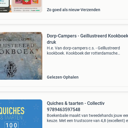
cherpste prijs
Zo goed als nieuw
Verzenden
Dorp-Campers - Geïllustreerd Kookboek
druk
H.e. Van dorp-campers c.s. - Geïllustreerd
kookboek. Kookboek der rotterdamsche
kookschool, de zeldzame derde druk uit de vr
jaren &#39;20. Amsterdam z.j. (1920-1925). X
288p., 54 Ill., Ha
Gelezen
Ophalen
Quiches & taarten - Collectiv
9789463597548
Boekenbalie maakt van tweedehands jouw ee
keuze. Met een trustscore van 4,8 (excellent) 
dagen retour garantie maken we dat iedere d