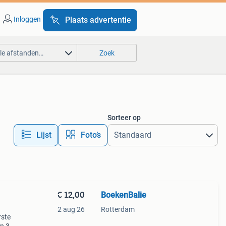
Inloggen
Plaats advertentie
lle afstanden…
Zoek
Sorteer op
Lijst
Foto’s
€ 12,00
BoekenBalie
2 aug 26
Rotterdam
rste