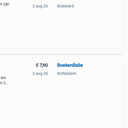
n zijn
2 aug 26
Bolsward
foto’s
nd en
€ 7,90
BoekenBalie
2 aug 26
Rotterdam
rste
en 30
ag
 cacao