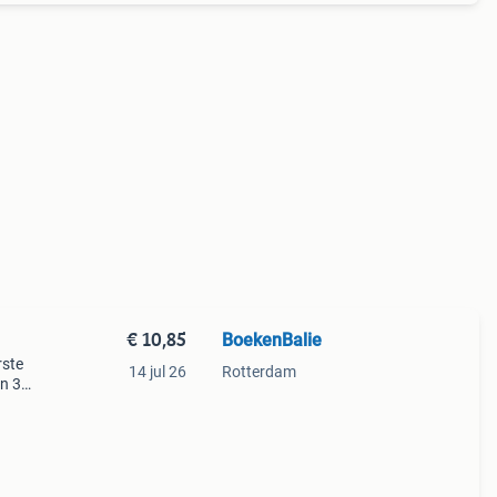
€ 10,85
BoekenBalie
rste
14 jul 26
Rotterdam
en 30
ag
hurt