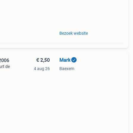
Bezoek website
€ 2,50
Mark
 2006
urt de
4 aug 26
Baexem
 en