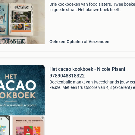
Drie kookboeken van food sisters. Twee boeke
in goede staat. Het blauwe boek heeft
gebruikssporen en is in gedeeltelijke staat, zie 
voor details. Ideaal voor liefhebbers van gezo
lek
Gelezen
Ophalen of Verzenden
Het cacao kookboek - Nicole Pisani
9789048318322
Boekenbalie maakt van tweedehands jouw ee
keuze. Met een trustscore van 4,8 (excellent) 
dagen retour garantie maken we dat iedere d
waar. Bestel direct op onze website! Titel: het
ko