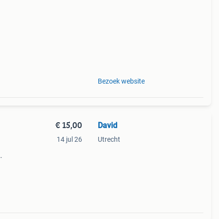
ches &
Bezoek website
€ 15,00
David
14 jul 26
Utrecht
je