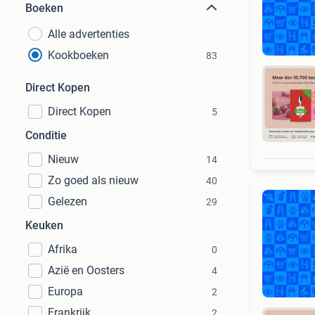
Boeken
Alle advertenties
Kookboeken
83
Direct Kopen
Direct Kopen
5
S
Conditie
Nieuw
14
Zo goed als nieuw
40
Gelezen
29
Keuken
Afrika
0
Azië en Oosters
4
Europa
2
Frankrijk
2