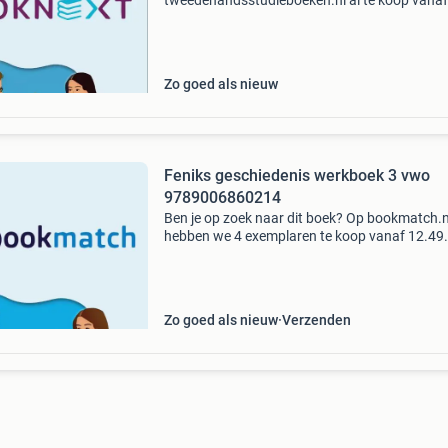
tweedehandsstudieboeken.nl al te koop vanaf
12.49!
Zo goed als nieuw
Feniks geschiedenis werkboek 3 vwo
9789006860214
Ben je op zoek naar dit boek? Op bookmatch.n
hebben we 4 exemplaren te koop vanaf 12.49
Bookmatch is dé markplaats voor tweedehan
studieboeken. Je koopt je studieboeken veilig
wij betalen een
Zo goed als nieuw
Verzenden