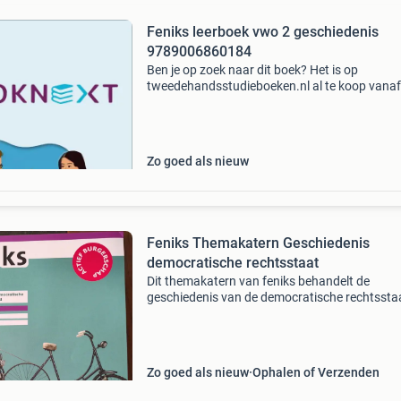
Feniks leerboek vwo 2 geschiedenis
9789006860184
Ben je op zoek naar dit boek? Het is op
tweedehandsstudieboeken.nl al te koop vanaf
15.49!
Zo goed als nieuw
Feniks Themakatern Geschiedenis
democratische rechtsstaat
Dit themakatern van feniks behandelt de
geschiedenis van de democratische rechtsstaa
nederland, specifiek gericht op 4/5/6 vwo. Het
een uitstekend hulpmiddel voor leerlingen die 
verdiepen
Zo goed als nieuw
Ophalen of Verzenden