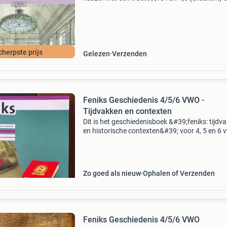
dagen retour garantie maken we dat iedere d
waar. Bestel direct op onze website! Titel: feni
vwo g
cherpste prijs
Gelezen
Verzenden
Feniks Geschiedenis 4/5/6 VWO -
Tijdvakken en contexten
Dit is het geschiedenisboek &#39;feniks: tijdv
en historische contexten&#39; voor 4, 5 en 6 
uitgegeven door thiememeulenhoff. Het boek 
ideaal voor leerlingen die zich voorbereiden
Zo goed als nieuw
Ophalen of Verzenden
Feniks Geschiedenis 4/5/6 VWO