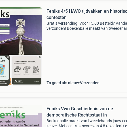
Feniks 4/5 HAVO tijdvakken en historis
contexten
Gratis verzending. Voor 15.00 Besteld? Vand
verzonden! Boekenbalie maakt van tweedeha
jouw eerste keuze. Met een trustscore van 4,8
(excellent) en 30 dagen retour garantie make
dat iedere da
cherpste prijs
Zo goed als nieuw
Verzenden
Feniks Vwo Geschiedenis van de
democratische Rechtsstaat in
Boekenbalie maakt van tweedehands jouw ee
keuze. Met een trustscore van 4,8 (excellent) 