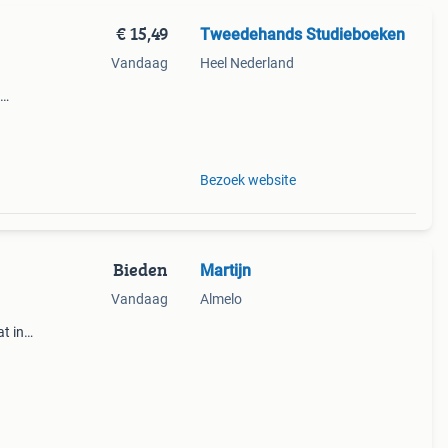
€ 15,49
Tweedehands Studieboeken
Vandaag
Heel Nederland
Bezoek website
Bieden
Martijn
Vandaag
Almelo
t in
 is
zich