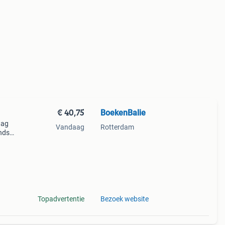
€ 40,75
BoekenBalie
aag
Vandaag
Rotterdam
nds
n we
Topadvertentie
Bezoek website