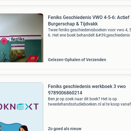
Feniks Geschiedenis VWO 4-5-6: Actief
Burgerschap & Tijdvakk
Twee feniks geschiedenisboeken voor vwo 4, 
6. Het ene boek behandelt &#39;geschiedenis
de democratische rechtsstaat in nederland&#
en het andere &#39;tijdvakken en historische
Gelezen
Ophalen of Verzenden
Feniks geschiedenis werkboek 3 vwo
9789006860214
Ben je op zoek naar dit boek? Het is op
tweedehandsstudieboeken.nl al te koop vanaf
12.49!
Zo goed als nieuw