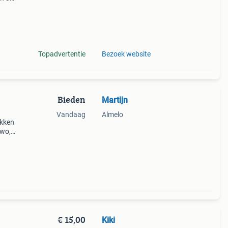
ag
ks
Topadvertentie
Bezoek website
Bieden
Martijn
Vandaag
Almelo
akken
vwo,
is
€ 15,00
Kiki