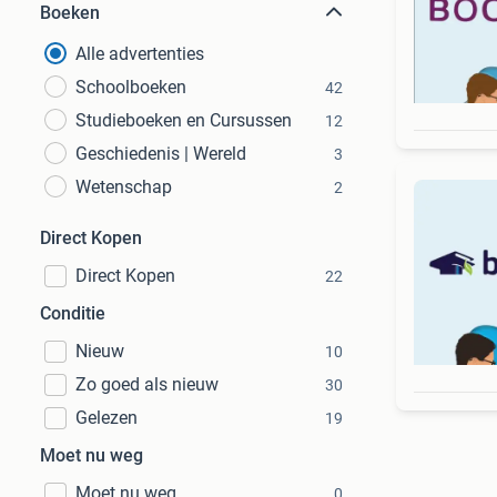
Boeken
Alle advertenties
Schoolboeken
42
Studieboeken en Cursussen
12
Geschiedenis | Wereld
3
Wetenschap
2
Direct Kopen
Direct Kopen
22
Conditie
Nieuw
10
Zo goed als nieuw
30
Gelezen
19
Moet nu weg
Moet nu weg
0