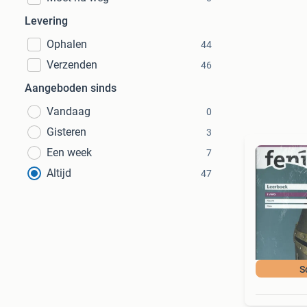
Levering
Ophalen
44
Verzenden
46
Aangeboden sinds
Vandaag
0
Gisteren
3
Een week
7
Altijd
47
S