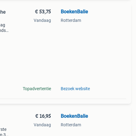
€ 53,75
BoekenBalie
che
Vandaag
Rotterdam
aag
nds
n we
Topadvertentie
Bezoek website
€ 16,95
BoekenBalie
Vandaag
Rotterdam
rste
en 30