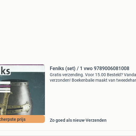
Feniks (set) / 1 vwo 9789006081008
Gratis verzending. Voor 15.00 Besteld? Vand
verzonden! Boekenbalie maakt van tweedeha
jouw eerste keuze. Met een trustscore van 4,8
(excellent) en 30 dagen retour garantie make
dat iedere da
cherpste prijs
Zo goed als nieuw
Verzenden