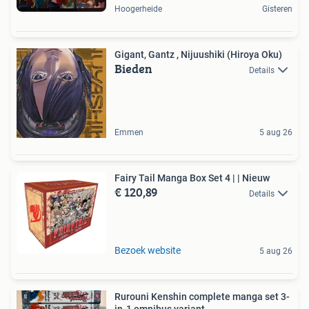
Hoogerheide
Gisteren
Gigant, Gantz , Nijuushiki (Hiroya Oku)
Bieden
Details
Emmen
5 aug 26
Fairy Tail Manga Box Set 4 | | Nieuw
€ 120,89
Details
Bezoek website
5 aug 26
Rurouni Kenshin complete manga set 3-