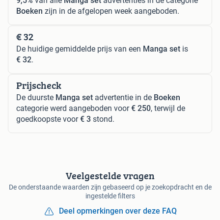
9,5%
van alle
Manga set
advertenties in de categorie
Boeken
zijn in de afgelopen week aangeboden.
€ 32
De huidige gemiddelde prijs van een
Manga set
is
€ 32
.
Prijscheck
De duurste
Manga set
advertentie in de
Boeken
categorie werd aangeboden voor
€ 250
, terwijl de
goedkoopste voor
€ 3
stond.
Veelgestelde vragen
De onderstaande waarden zijn gebaseerd op je zoekopdracht en de
ingestelde filters
Deel opmerkingen over deze FAQ