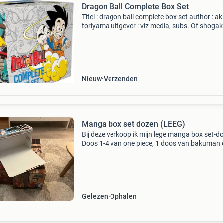
Dragon Ball Complete Box Set
Titel : dragon ball complete box set author : ak
toriyama uitgever : viz media, subs. Of shoga
inc isbn 13 : 9781974708710 gewicht : 3266 
afmetingen : 140x229x279 mm prijs inclusief 
Nieuw
Verzenden
Manga box set dozen (LEEG)
Bij deze verkoop ik mijn lege manga box set-d
Doos 1-4 van one piece, 1 doos van bakuman 
doos van dragon ball z. Bij vragen, stel ze geru
Gelezen
Ophalen