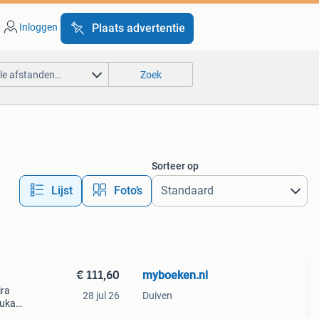
Inloggen
Plaats advertentie
lle afstanden…
Zoek
Sorteer op
Lijst
Foto’s
€ 111,60
myboeken.nl
ira
28 jul 26
Duiven
kukan
gram