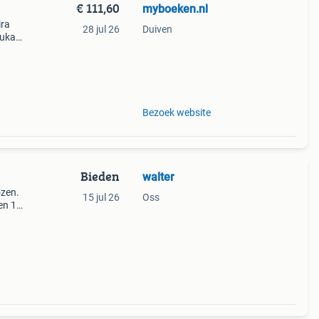
€ 111,60
myboeken.nl
ira
28 jul 26
Duiven
kukan
gram
verze
Bezoek website
Bieden
walter
ozen.
15 jul 26
Oss
en 1
st.