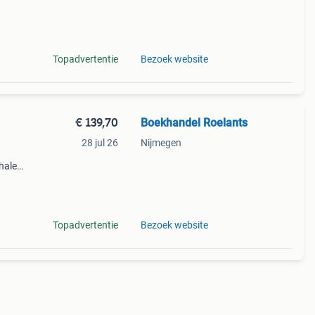
verze
Topadvertentie
Bezoek website
€ 139,70
Boekhandel Roelants
28 jul 26
Nijmegen
halen
g
14.00
Topadvertentie
Bezoek website