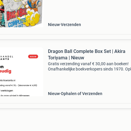
afmetingen : 140x229x279 mm prijs inclusief 
Nieuw
Verzenden
Dragon Ball Complete Box Set | Akira
Toriyama | Nieuw
Gratis verzending vanaf € 30,00 aan boeken!
Onafhankelijke boekverkopers sinds 1970. Op
in onze boekhandel in nijmegen of dezelfde da
verstuurd bij bestellingen van ma t/m vr voor 
Uur
Nieuw
Ophalen of Verzenden