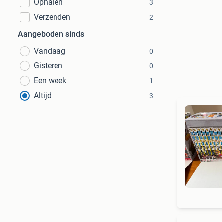
Ophalen
3
Verzenden
2
Aangeboden sinds
Vandaag
0
Gisteren
0
Een week
1
Altijd
3