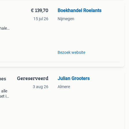
€ 139,70
Boekhandel Roelants
15 jul 26
Nijmegen
halen
g
14.00
Bezoek website
Gereserveerd
Julian Grooters
mes
3 aug 26
Almere
 alle
et is
een
ni