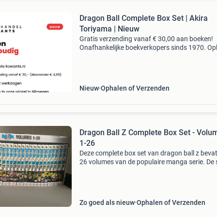
Dragon Ball Complete Box Set | Akira
Toriyama | Nieuw
Gratis verzending vanaf € 30,00 aan boeken!
Onafhankelijke boekverkopers sinds 1970. Op
in onze boekhandel in nijmegen of dezelfde da
verstuurd bij bestellingen van ma t/m vr voor 
Uur
Nieuw
Ophalen of Verzenden
Dragon Ball Z Complete Box Set - Volu
1-26
Deze complete box set van dragon ball z bevat
26 volumes van de populaire manga serie. De s
in uitstekende staat, zo goed als nieuw, en is 
must-have voor elke fan van dragon ball z. Ge
Zo goed als nieuw
Ophalen of Verzenden