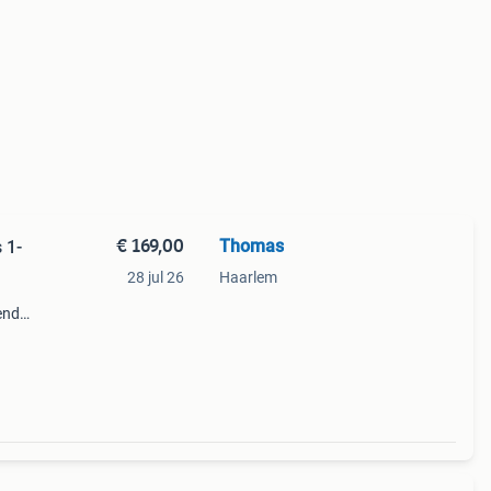
€ 169,00
Thomas
 1-
28 jul 26
Haarlem
kende
ezers
schre