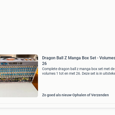
Dragon Ball Z Manga Box Set - Volumes
26
Complete dragon ball z manga box set met de
volumes 1 tot en met 26. Deze set is in uitste
staat en ideaal voor verzamelaars of nieuwe l
die de hele serie in één keer willen beleven. Ge
Zo goed als nieuw
Ophalen of Verzenden