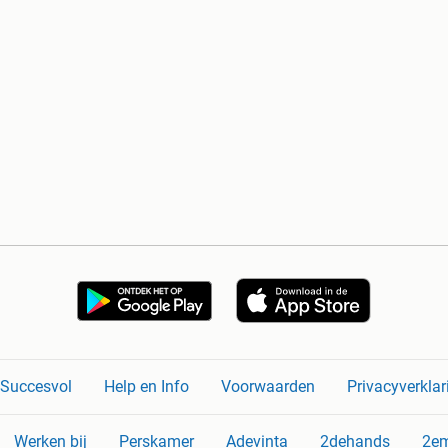
n Succesvol
Help en Info
Voorwaarden
Privacyverklar
Werken bij
Perskamer
Adevinta
2dehands
2e