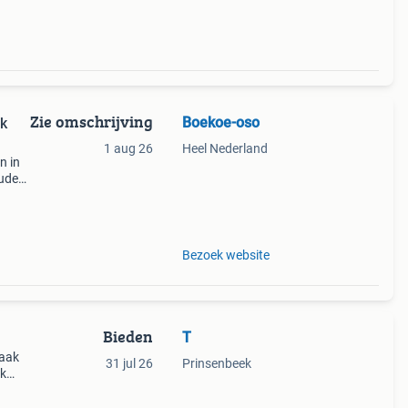
Zie omschrijving
Boekoe-oso
nk
1 aug 26
Heel Nederland
n in
udere
,
Bezoek website
Bieden
T
raak
31 jul 26
Prinsenbeek
ck
 evers