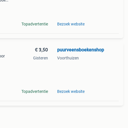
udere
,
Topadvertentie
Bezoek website
€ 3,50
puurveensboekenshop
oor
Gisteren
Voorthuizen
ak
9
Topadvertentie
Bezoek website