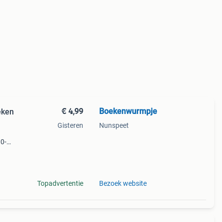
€ 4,99
Boekenwurmpje
eken
Gisteren
Nunspeet
10-
 “het
 1945
Topadvertentie
Bezoek website