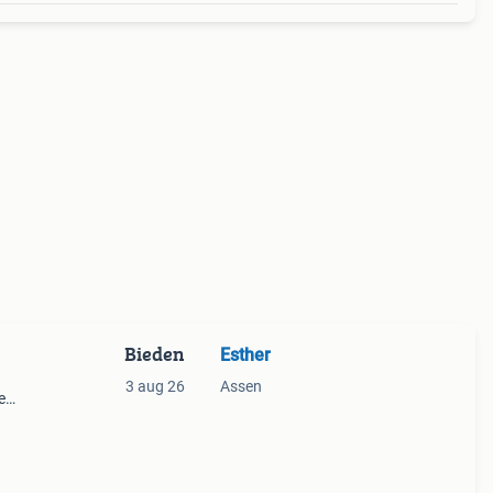
Bieden
Esther
3 aug 26
Assen
e
cker
r ver