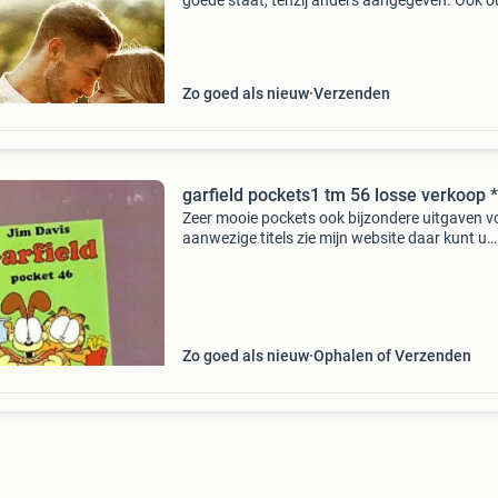
goede staat, tenzij anders aangegeven. Ook o
nummers. Snel en overzichtelijk zoeken per
categorie en per nummerreeks. Bouquet reeks
intiem, pink
Zo goed als nieuw
Verzenden
garfield pockets1 tm 56 losse verkoop *
Zeer mooie pockets ook bijzondere uitgaven v
aanwezige titels zie mijn website daar kunt u
tevens de boekjes bestellen afhalen op afspra
het betreft dus de zwart wit pockets nr 1 tm 3
3,50 perst
Zo goed als nieuw
Ophalen of Verzenden