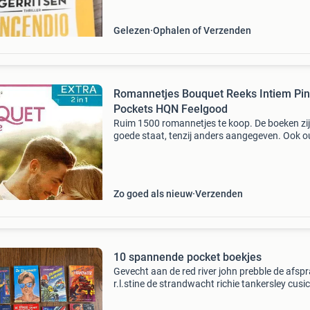
Gelezen
Ophalen of Verzenden
Romannetjes Bouquet Reeks Intiem Pi
Pockets HQN Feelgood
Ruim 1500 romannetjes te koop. De boeken zij
goede staat, tenzij anders aangegeven. Ook o
nummers. Snel en overzichtelijk zoeken per
categorie en per nummerreeks. Bouquet reeks
intiem, pink
Zo goed als nieuw
Verzenden
10 spannende pocket boekjes
Gevecht aan de red river john prebble de afsp
r.l.stine de strandwacht richie tankersley cusi
hartsvriendin r.l.stine het kamp in de nacht alf
de strijd om het goudschip willy van der heid