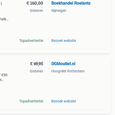
€ 160,00
Boekhandel Roelants
|
Gisteren
Nijmegen
halen
g
14.00
Topadvertentie
Bezoek website
€ 69,95
DGMoutlet.nl
Gisteren
Hoogvliet Rotterdam
f €50
s
gels
Topadvertentie
Bezoek website