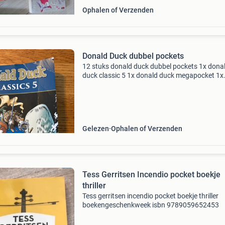
Ophalen of Verzenden
Donald Duck dubbel pockets
12 stuks donald duck dubbel pockets 1x dona
duck classic 5 1x donald duck megapocket 1x
donald duck engelse strip met woordenlijst de
verzendkosten zijn afhankelijk van het aantal
gekochte boekjes e
Gelezen
Ophalen of Verzenden
Tess Gerritsen Incendio pocket boekje
thriller
Tess gerritsen incendio pocket boekje thriller
boekengeschenkweek isbn 9789059652453