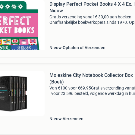
Display Perfect Pocket Books 4 X 4 Ex. | 
Nieuw
Gratis verzending vanaf € 30,00 aan boeken!
Onafhankelijke boekverkopers sinds 1970. Op
in onze boekhandel in nijmegen of dezelfde da
verstuurd bij bestellingen van ma t/m vr voor 
Uur
Nieuw
Ophalen of Verzenden
Moleskine City Notebook Collector Box
(Boek)
Van €100 voor €69.95Gratis verzending vana
| voor 23:59u besteld, volgende werkdag in hui
nieuw in de sealing. Hoes licht beschadigd. En
onbekende bindwijze 8058341717424 01 j
Nieuw
Verzenden