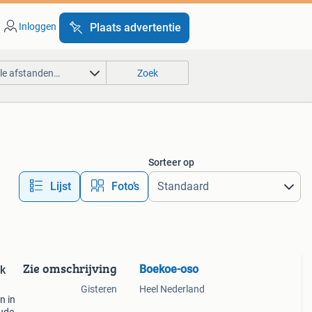
Inloggen
Plaats advertentie
lle afstanden…
Zoek
Sorteer op
Lijst
Foto’s
Zie omschrijving
Boekoe-oso
nk
Gisteren
Heel Nederland
n in