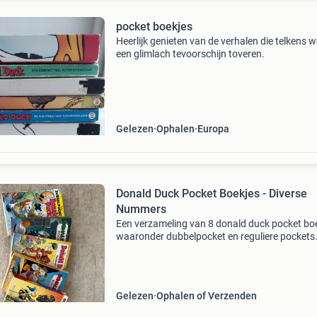
pocket boekjes
Heerlijk genieten van de verhalen die telkens w
een glimlach tevoorschijn toveren.
Gelezen
Ophalen
Europa
Donald Duck Pocket Boekjes - Diverse
Nummers
Een verzameling van 8 donald duck pocket boe
waaronder dubbelpocket en reguliere pockets
boekjes zijn gelezen maar verkeren in goede st
Ideaal voor de liefhebber of verzamelaar van
donald
Gelezen
Ophalen of Verzenden