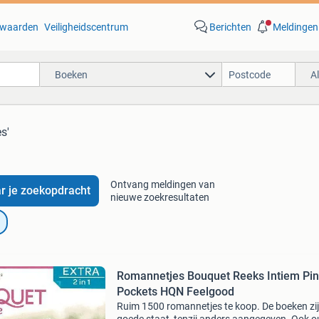
waarden
Veiligheidscentrum
Berichten
Meldingen
Boeken
A
s'
Ontvang meldingen van
r je zoekopdracht
nieuwe zoekresultaten
Romannetjes Bouquet Reeks Intiem Pi
Pockets HQN Feelgood
Ruim 1500 romannetjes te koop. De boeken zij