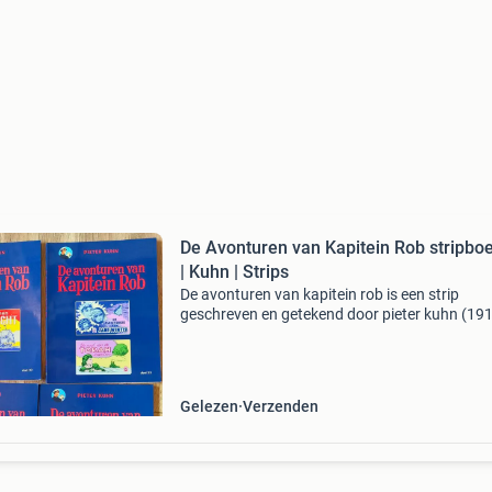
De Avonturen van Kapitein Rob stripbo
| Kuhn | Strips
De avonturen van kapitein rob is een strip
geschreven en getekend door pieter kuhn (19
1966). De strip stond in de amsterdamse krant
parool”. De eerste aflevering op 11 december
en de laat
Gelezen
Verzenden