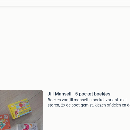
Jill Mansell - 5 pocket boekjes
Boeken van jill mansell in pocket variant: niet
storen, 2x de boot gemist, kiezen of delen en d
minnaar is. Op 4 van de 5 boeken heeft een sti
gezeten, deze is goed te verwijderen met sticke