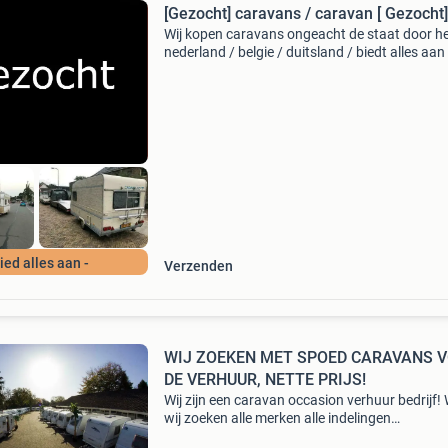
[Gezocht] caravans / caravan [ Gezocht]
Wij kopen caravans ongeacht de staat door he
nederland / belgie / duitsland / biedt alles aan
schade, oud en defect, sloper, nieuwstaat gra
alles aanbieden... [Beantwoord de vragen lijst
Bied alles aan -
Verzenden
WIJ ZOEKEN MET SPOED CARAVANS 
DE VERHUUR, NETTE PRIJS!
Wij zijn een caravan occasion verhuur bedrijf!
wij zoeken alle merken alle indelingen
bouwjaren.va. 2000 Tm 2015 voordelen voor 