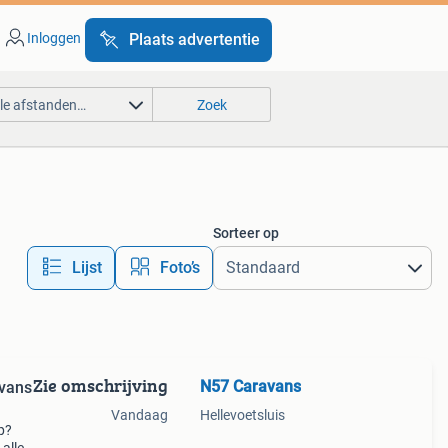
Inloggen
Plaats advertentie
lle afstanden…
Zoek
Sorteer op
Lijst
Foto’s
Zie omschrijving
N57 Caravans
avans
Vandaag
Hellevoetsluis
p?