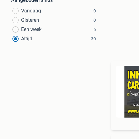
Aangeboden sinds
Vandaag
0
Gisteren
0
Een week
6
Altijd
30