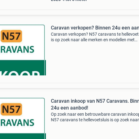
Caravan verkopen? Binnen 24u een aa
Caravan verkopen? N57 caravans te hellevoet
is op zoek naar alle merken en modellen met
bouwjaar 1990 t/m 2020. Wij bieden méér da
andere dealers, opkopers en tussenpersonen!
1: vul het for
Caravan inkoop van N57 Caravans. Bin
24u een aanbod!
Op zoek naar een betrouwbare caravan inkoo
N57 caravans te hellevoetsluis is op zoek naar 
merken en modellen met bouwjaar 1990 t/m 
Wij bieden méér dan andere dealers, opkopers
tussenpe