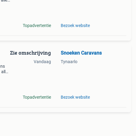
alle
2020.
 en
Topadvertentie
Bezoek website
Zie omschrijving
Snoeken Caravans
Vandaag
Tynaarlo
ans
 alle
len
koper
Topadvertentie
Bezoek website