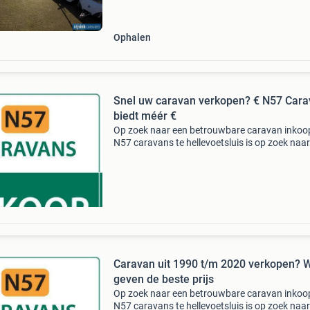
geen tien kijkers waarvan geen enkele koper ge
vrijwaring geen
Ophalen
Snel uw caravan verkopen? € N57 Car
biedt méér €
Op zoek naar een betrouwbare caravan inkoo
N57 caravans te hellevoetsluis is op zoek naar 
merken en modellen met bouwjaar 1990 t/m 
Wij bieden méér dan andere dealers, opkopers
tussenpe
Caravan uit 1990 t/m 2020 verkopen? W
geven de beste prijs
Op zoek naar een betrouwbare caravan inkoo
N57 caravans te hellevoetsluis is op zoek naar 