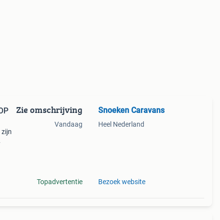
Zie omschrijving
Snoeken Caravans
OOP
Vandaag
Heel Nederland
zijn
en
ken?
Topadvertentie
Bezoek website