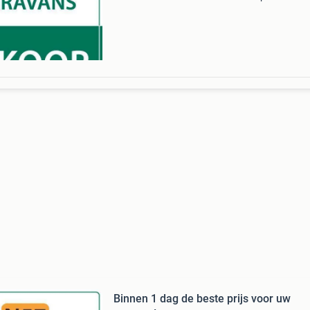
merken en modellen met bouwjaar 1990 t/m 
Wij bieden méér dan andere dealers, opkopers
tussenpe
Binnen 1 dag de beste prijs voor uw