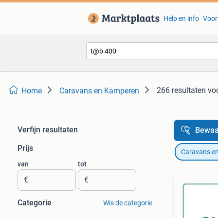
Help en info
Voor
266 resultaten
vo
Home
Caravans en Kamperen
Verfijn resultaten
Bewaa
Prijs
Caravans e
van
tot
€
€
Categorie
Wis de categorie