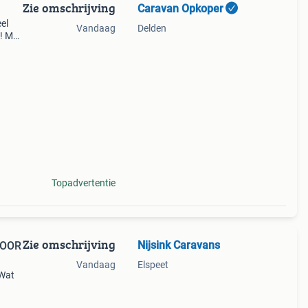
Zie omschrijving
Caravan Opkoper
el
Vandaag
Delden
 ! Met
ag
 voo
Topadvertentie
Zie omschrijving
Nijsink Caravans
VOOR
Vandaag
Elspeet
 Wat
u