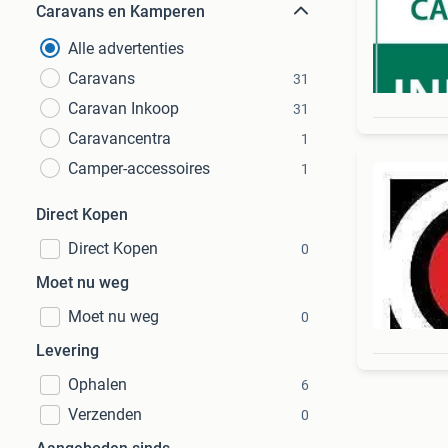
Caravans en Kamperen
Alle advertenties
Caravans
31
Caravan Inkoop
31
Caravancentra
1
Camper-accessoires
1
Direct Kopen
Direct Kopen
0
Moet nu weg
Moet nu weg
0
Levering
Ophalen
6
Verzenden
0