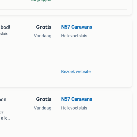
Gratis
N57 Caravans
nbod!
sluis
Vandaag
Hellevoetsluis
n
 Stap
Bezoek website
Gratis
N57 Caravans
nen
Vandaag
Hellevoetsluis
p?
alle
2020.
 en