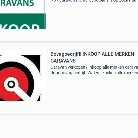
N57 caravans te hellevoetsluis is op zoek naar 
merken en modellen met bouwjaar 1990 t/m 
Wij bieden méér dan andere dealers, opkopers
tussenpe
Bovagbedrijf!! INKOOP ALLE MERKEN
CARAVANS
Caravan verkopen? Inkoop alle merken carav
door bovag bedrijf. Wat wij zoeken alle merken
indelingen bouwjaar v.a 1995 tm 2024 voorde
voor u geen tien kijkers waarvan geen enkele 
geli