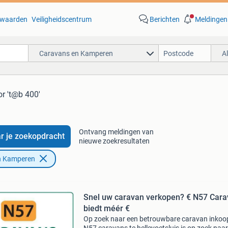
waarden
Veiligheidscentrum
Berichten
Meldingen
Caravans en Kamperen
A
or 't@b 400'
Ontvang meldingen van
r je zoekopdracht
nieuwe zoekresultaten
n Kamperen
Snel uw caravan verkopen? € N57 Car
biedt méér €
Op zoek naar een betrouwbare caravan inkoo