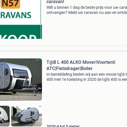
caravan!
Wilt u binnen 1 dag de beste prijs voor uw car
ontvangen? Meld uw caravan nu aan en ontde
zelf! N57 caravans te hellevoetsluis is op zoek
alle merken en modellen met bouwjaar 1990 t
T@B L 400 ALKO Mover|Voortent|
ATC|Fietsdrager|Boiler
In bemiddeling bieden wij aan een mooie t@b 
400 met 1e toelating in 2020 de t@b 400 is ee
iconische, druppelvormige caravan die bekend
staat om zijn eigenzinnige retro-design en
compacte formaat.
2020
4 tot 5 meter