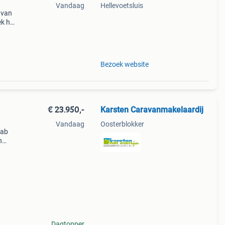
Vandaag
Hellevoetsluis
avan
k het
 naar
/m 20
Bezoek website
€ 23.950,-
Karsten Caravanmakelaardij
Vandaag
Oosterblokker
tab
n
Dagtopper