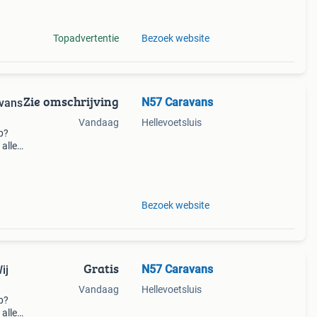
lijk
Topadvertentie
Bezoek website
Zie omschrijving
N57 Caravans
avans
Vandaag
Hellevoetsluis
p?
alle
2020.
 en
Bezoek website
Gratis
N57 Caravans
ij
Vandaag
Hellevoetsluis
p?
alle