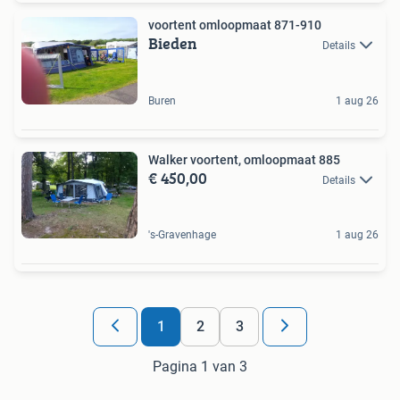
voortent omloopmaat 871-910
Bieden
Details
Buren
1 aug 26
Walker voortent, omloopmaat 885
€ 450,00
Details
's-Gravenhage
1 aug 26
1
2
3
Pagina 1 van 3