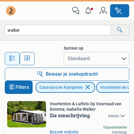
Voortenten en Luifels
Sorteer op
Alle afstanden…
Bewaar je zoekopdracht
Filters
Caravans en Kamperen
Voortenten en Lui
Voortenten & Luifels Op Voorraad van
Dorema, Isabella Walker
Zie omschrijving
Details
Topadvertentie
Bezoek website
Vandaag