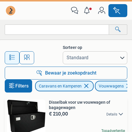
Vouwwagens
Sorteer op
Alle afstanden…
Bewaar je zoekopdracht
Filters
Caravans en Kamperen
Vouwwagens
Disselbak voor uw vouwwagen of
bagagewagen
€ 210,00
Details
Topadvertentie