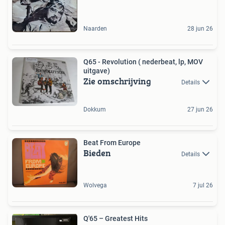
Naarden
28 jun 26
Q65 - Revolution ( nederbeat, lp, MOV
uitgave)
Zie omschrijving
Details
Dokkum
27 jun 26
Beat From Europe
Bieden
Details
Wolvega
7 jul 26
Q'65 ‎– Greatest Hits