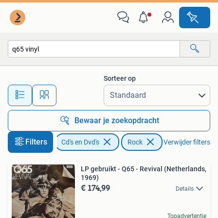
Vinyl | Rock
Sorteer op
Alle afstanden…
Bewaar je zoekopdracht
Filters
Cd's en Dvd's
Rock
Verwijder filters
LP gebruikt - Q65 - Revival (Netherlands,
1969)
€ 174,99
Details
Topadvertentie