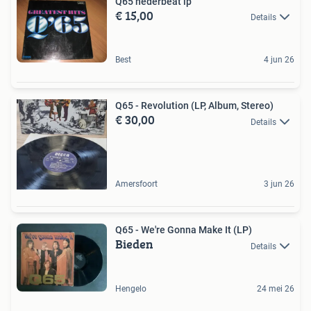
Q65 nederbeat lp
€ 15,00
Details
Best
4 jun 26
Q65 - Revolution (LP, Album, Stereo)
€ 30,00
Details
Amersfoort
3 jun 26
Q65 - We're Gonna Make It (LP)
Bieden
Details
Hengelo
24 mei 26