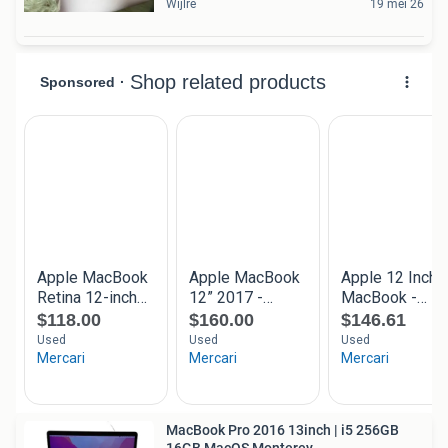
Wijlre
19 mei 26
MacBook Pro 2016 13inch | i5 256GB
16GB MacOS Monterey