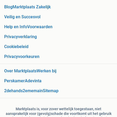
Blog
Marktplaats Zakelijk
Veilig en Succesvol
Help en Info
Voorwaarden
Privacyverklaring
Cookiebeleid
Privacyvoorkeuren
Over Marktplaats
Werken bij
Perskamer
Adevinta
2dehands
2ememain
Sitemap
Marktplaats is, voor zover wettelijk toegestaan, niet
aansprakelijk voor (gevolg)schade die voortkomt uit het gebruik