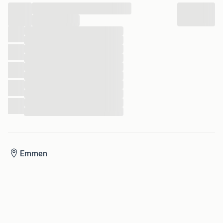
...
...
...
...
...
...
...
...
...
...
...
...
Emmen