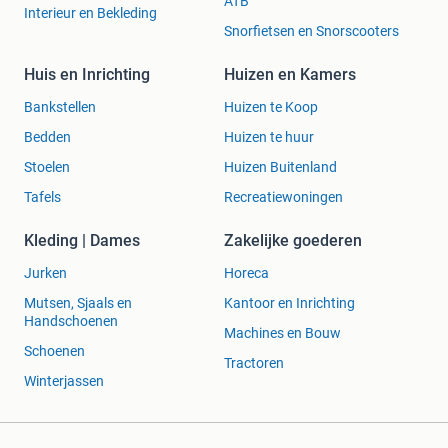
ATB
Interieur en Bekleding
Snorfietsen en Snorscooters
Huis en Inrichting
Huizen en Kamers
Bankstellen
Huizen te Koop
Bedden
Huizen te huur
Stoelen
Huizen Buitenland
Tafels
Recreatiewoningen
Kleding | Dames
Zakelijke goederen
Jurken
Horeca
Mutsen, Sjaals en
Kantoor en Inrichting
Handschoenen
Machines en Bouw
Schoenen
Tractoren
Winterjassen