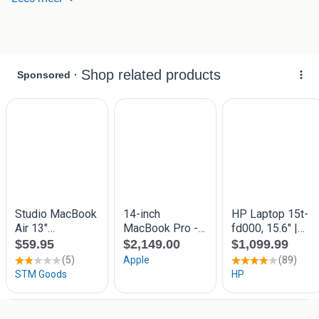
Dit is niet de meest krachtige Mac die je gaat vinden, maar
hij is meer dan goed genoeg voor e-mail en internet. Zeker
met het Retina scherm is het gewoon een plaatje. En met
zijn 12-inch en 900 gram neem je hem zo overal mee
naartoe, terwijl je wel een volwaardig besturingsysteem
met macOS hebt.
Tot op de dag van vandaag nog steeds de dunste en
lichtste MacBook ooit gemaakt.