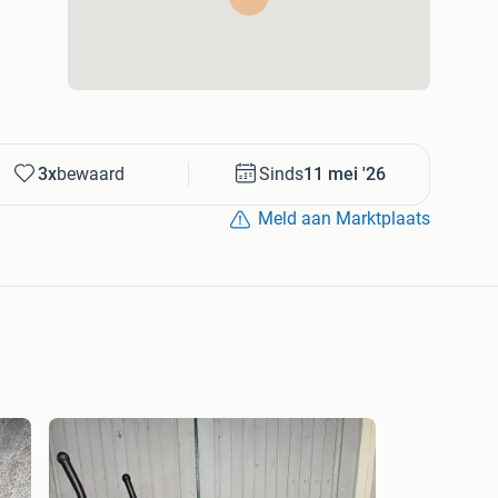
3x
bewaard
Sinds
11 mei '26
Meld aan Marktplaats