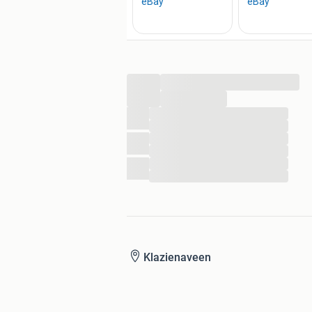
...
...
...
...
...
...
...
...
Klazienaveen