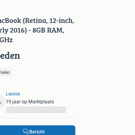
cBook (Retina, 12-inch,
rly 2016) - 8GB RAM,
1GHz
ieden
halen
Leonie
19 jaar op Marktplaats
...
Bericht