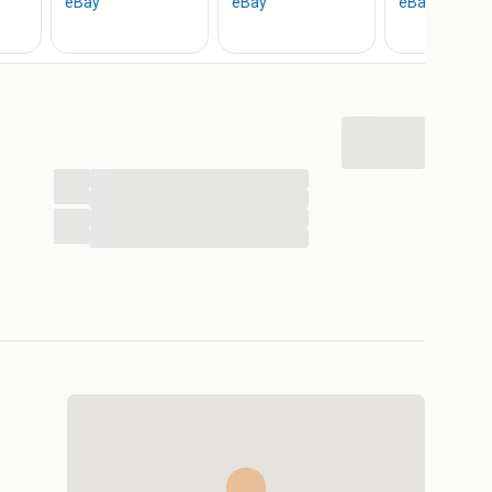
...
...
...
...