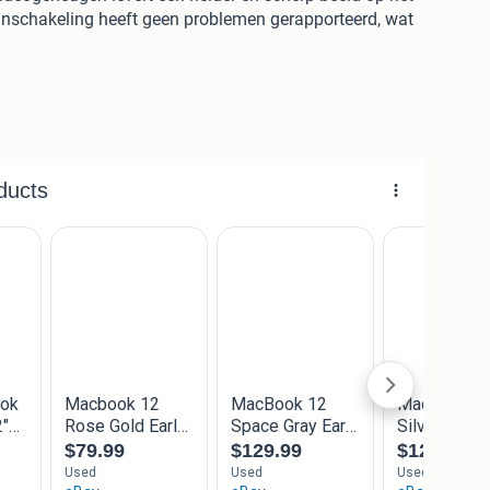
j inschakeling heeft geen problemen gerapporteerd, wat
oor studie, werk of entertainment. De MacBook wordt