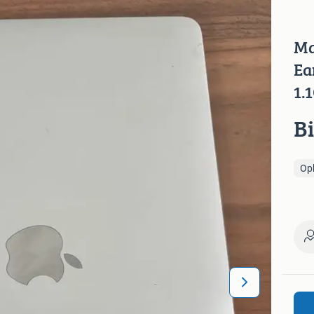
Ma
Ea
1.
B
Op