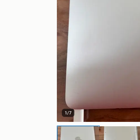
1
/
7