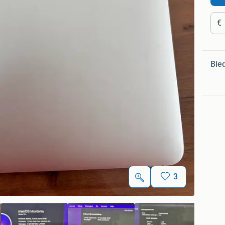
€
Bie
3