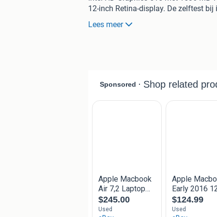
12-inch Retina-display. De zelftest bi
duidt op een goede werking. Ideaal v
Lees meer
geleverd zonder verdere accessoires.