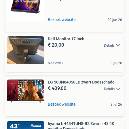
Bezoek website
20 jun 26
Dell Monitor 17 inch
€ 20,00
Details
Naaldwijk
8 jul 26
LG 50UN640S0LD zwart Doosschade
€ 409,00
Details
Bezoek website
8 jul 26
Iiyama LH4341UHS-B2 Zwart - 43 4K
monitor Doosschade