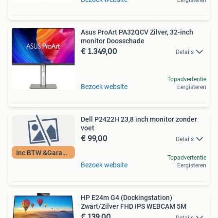
Eergisteren
Asus ProArt PA32QCV Zilver, 32-inch
monitor Doosschade
€ 1.349,00
Details
Topadvertentie
Bezoek website
Eergisteren
Dell P2422H 23,8 inch monitor zonder
voet
€ 99,00
Details
Inc BTW &Garantie
Topadvertentie
Bezoek website
Eergisteren
HP E24m G4 (Dockingstation)
Zwart/Zilver FHD IPS WEBCAM 5M
€ 139,00
Details