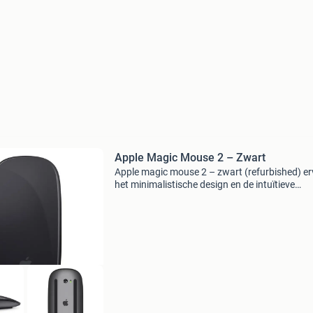
Apple Magic Mouse 2 – Zwart
Apple magic mouse 2 – zwart (refurbished) e
het minimalistische design en de intuïtieve
bediening van de apple magic mouse 2. Deze
draadloze muis verbindt zich automatisch via
bluetooth met je ma