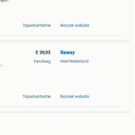
sjes
tdek
Topadvertentie
Bezoek website
€ 39,95
Reway
Vandaag
Heel Nederland
e
 muis
ng,
Topadvertentie
Bezoek website