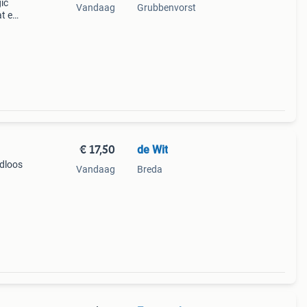
ic
Vandaag
Grubbenvorst
at en
 op
is.
€ 17,50
de Wit
adloos
Vandaag
Breda