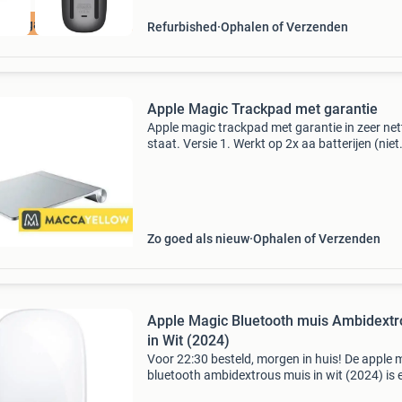
 jaar garantie
Refurbished
Ophalen of Verzenden
Apple Magic Trackpad met garantie
Apple magic trackpad met garantie in zeer net
staat. Versie 1. Werkt op 2x aa batterijen (niet
inbegrepen) dit toetsenbord wordt draadloos
bluetooth aangesloten op uw imac of macboo
Prijs: &eu
Zo goed als nieuw
Ophalen of Verzenden
Apple Magic Bluetooth muis Ambidextr
in Wit (2024)
Voor 22:30 besteld, morgen in huis! De apple 
bluetooth ambidextrous muis in wit (2024) is 
draadloos invoerapparaat ontworpen voor zo