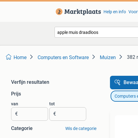
Help en info
Voor
382 
Home
Computers en Software
Muizen
Verfijn resultaten
Bewaa
Prijs
Computers 
van
tot
€
€
Categorie
Wis de categorie