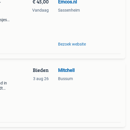
€ 45,00
Emcos.nl
–
Vandaag
Sassenheim
sjes
tdek
Bezoek website
Bieden
Mitchell
3 aug 26
Bussum
d in
dt
c te