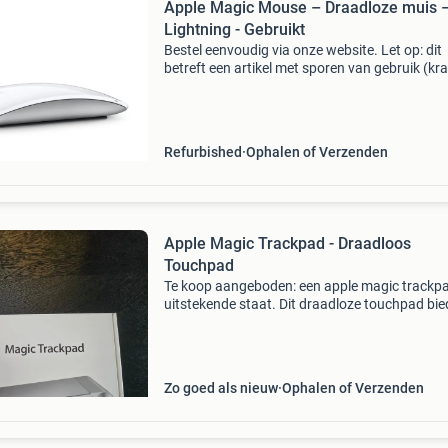
Apple Magic Mouse – Draadloze muis 
Lightning - Gebruikt
Bestel eenvoudig via onze website. Let op: dit
betreft een artikel met sporen van gebruik (kra
op de hoogglans bovenkant), zonder originele
doos. Inclusief usb-c naar lightning kabel. On
een w
Refurbished
Ophalen of Verzenden
Apple Magic Trackpad - Draadloos
Touchpad
Te koop aangeboden: een apple magic trackpa
uitstekende staat. Dit draadloze touchpad bie
een intuïtieve en nauwkeurige manier om je ma
bedienen, met ondersteuning voor multi-touch
gebaren.
Zo goed als nieuw
Ophalen of Verzenden