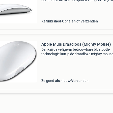
betreft een artikel met sporen van gebruik (kra
op de hoogglans bovenkant), zonder originele
doos. Inclusief usb-c naar lightning kabel. On
een w
Refurbished
Ophalen of Verzenden
Apple Muis Draadloos (Mighty Mouse)
Dankzij de veilige en betrouwbare bluetooth-
technologie kun je de draadloze mighty mous
gebruiken waar je maar wilt. Wanneer je deze
koppelt met een mac met bluetooth-voorzieni
profiteer je z
Zo goed als nieuw
Verzenden