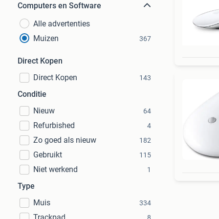
Computers en Software
Alle advertenties
Muizen
367
Direct Kopen
Direct Kopen
143
Conditie
Nieuw
64
Refurbished
4
Zo goed als nieuw
182
Gebruikt
115
Niet werkend
1
Type
Muis
334
Trackpad
8