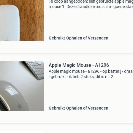
Te koop aangeboden: een gebruikte apple mag
mouse 1. Deze draadloze muis is in goede sta
werkt perfect. Ideaal voor mac-gebruikers die
zoek zijn naar een betrouwbare en stijlvolle mu
Werk
Gebruikt
Ophalen of Verzenden
Apple Magic Mouse - A1296
Apple magic mouse - a1296 - op batterij - dra
- gebruikt - ik heb 2 stuks, dit is nr. 2
Gebruikt
Ophalen of Verzenden