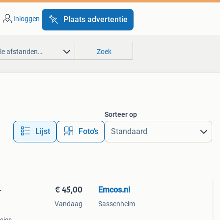
Inloggen
Plaats advertentie
lle afstanden…
Zoek
Sorteer op
Lijst
Foto’s
€ 45,00
Emcos.nl
–
Vandaag
Sassenheim