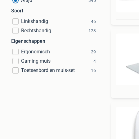
Altijd
345
1
Soort
Linkshandig
46
Rechtshandig
123
Eigenschappen
Ergonomisch
29
Gaming muis
4
Toetsenbord en muis-set
16