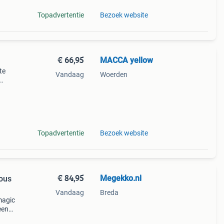
Topadvertentie
Bezoek website
€ 66,95
MACCA yellow
te
Vandaag
Woerden
 met
k.
Topadvertentie
Bezoek website
€ 84,95
Megekko.nl
ous
Vandaag
Breda
magic
een
wel