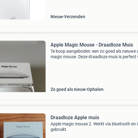
thuis- als kantoorgebruik. Deze ambidextere 
werkt
Nieuw
Verzenden
Apple Magic Mouse - Draadloze Muis
Te koop aangeboden: een zo goed als nieuwe 
magic mouse. Deze draadloze muis is perfect 
mac-gebruikers en biedt een naadloze ervarin
multi-touch gebaren. De muis is in uitstekende
staat
Zo goed als nieuw
Ophalen
Draadloze Apple muis
Apple magic mouse 2. Werkt via bluetooth en i
gebruikt.