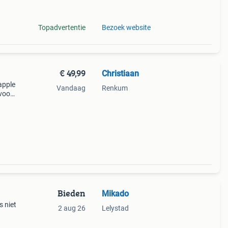
muis
Topadvertentie
Bezoek website
€ 49,99
Christiaan
apple
Vandaag
Renkum
voor
g met
Bieden
Mikado
s niet
2 aug 26
Lelystad