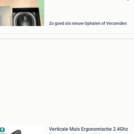
Hij is nog in nieuwstaat. Komt incl alle toebeh
Kan werken getest worden. Ophalen/verzende
Zo goed als nieuw
Ophalen of Verzenden
Verticale Muis Ergonomische 2.4Ghz