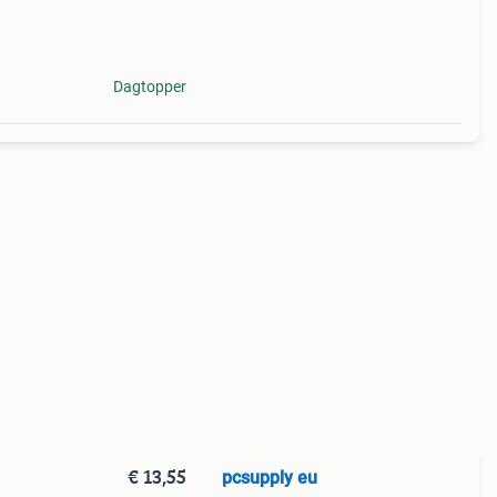
oren!
n bei
Dagtopper
€ 13,55
pcsupply eu