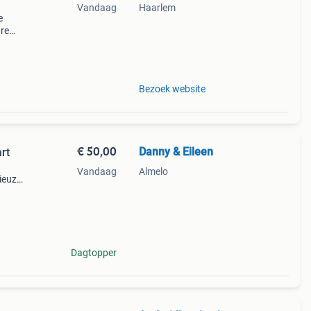
Vandaag
Haarlem
e
are
Bezoek website
€ 50,00
Danny & Eileen
rt
Vandaag
Almelo
ieuze
0max
2.4G
Dagtopper