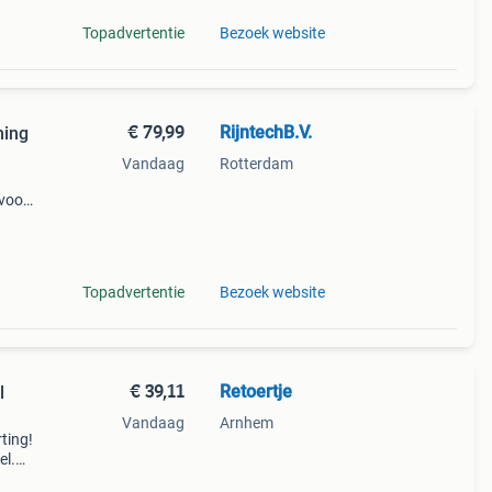
Topadvertentie
Bezoek website
€ 79,99
RijntechB.V.
ming
Vandaag
Rotterdam
 voor
n in
echts
Topadvertentie
Bezoek website
€ 39,11
Retoertje
l
Vandaag
Arnhem
ting!
el.
 met