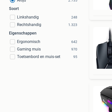
Altijd
2.735
Soort
Linkshandig
248
Rechtshandig
1.323
Eigenschappen
Ergonomisch
642
Gaming muis
970
Toetsenbord en muis-set
95