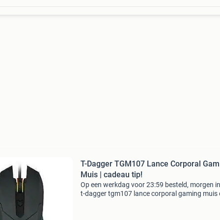
T-Dagger TGM107 Lance Corporal Gam
Muis | cadeau tip!
Op een werkdag voor 23:59 besteld, morgen in
t-dagger tgm107 lance corporal gaming muis 
tgm107 lance corporal is een ergonomische
symmetrische muis. Hierdoor kun je de muis 