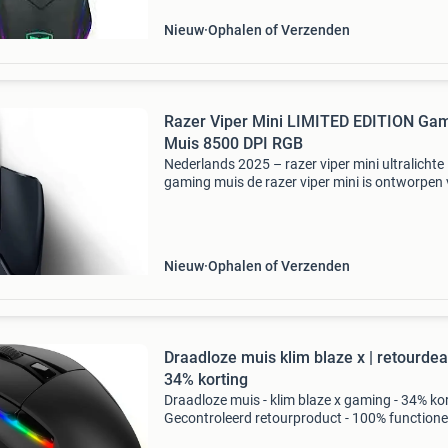
beide handen ge
Nieuw
Ophalen of Verzenden
Razer Viper Mini LIMITED EDITION Ga
Muis 8500 DPI RGB
Nederlands 2025 – razer viper mini ultralichte
gaming muis de razer viper mini is ontworpen
gamers die maximale snelheid en precisie wille
een compact formaat. Met een gewicht van sl
61
Nieuw
Ophalen of Verzenden
Draadloze muis klim blaze x | retourdea
34% korting
Draadloze muis - klim blaze x gaming - 34% kor
Gecontroleerd retourproduct - 100% functione
Deze draadloze muis biedt 12.000 Dpi precisie