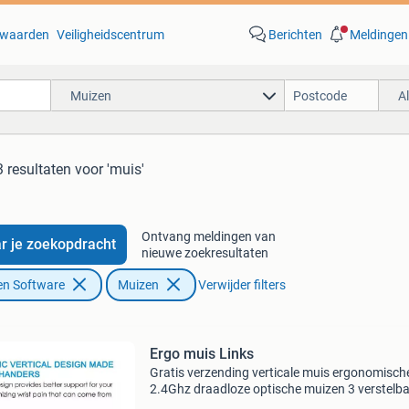
waarden
Veiligheidscentrum
Berichten
Meldingen
Muizen
A
 resultaten
voor 'muis'
Ontvang meldingen van
r je zoekopdracht
nieuwe zoekresultaten
en Software
Muizen
Verwijder filters
Ergo muis Links
Gratis verzending verticale muis ergonomisch
2.4Ghz draadloze optische muizen 3 verstelb
dpi 800/1200/1600 6 knoppen voor laptop pc