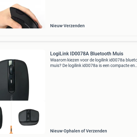
computer desktop verticale muis ergonomisc
2.4Ghz draadloze op
Nieuw
Verzenden
LogiLink ID0078A Bluetooth Muis
Waarom kiezen voor de logilink id0078a bluet
muis? De logilink id0078a is een compacte en
betrouwbare bluetooth muis die ideaal is voor
dagelijks gebruik op laptop, desktop of tablet.
Dankzij de d
KOOP&GARANTIE
Nieuw
Ophalen of Verzenden