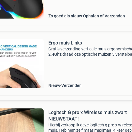
7 programmeerbare knoppen en een ergonom
grip
Zo goed als nieuw
Ophalen of Verzenden
Ergo muis Links
Gratis verzending verticale muis ergonomisch
2.4Ghz draadloze optische muizen 3 verstelb
dpi 800/1200/1600 6 knoppen voor laptop pc
computer desktop verticale muis ergonomisc
2.4Ghz draadloze op
Nieuw
Verzenden
Logitech G pro x Wireless muis zwart
NIEUWSTAAT!
Hierbij verkoop ik deze logitech g pro x wireles
muis. Heb hem zelf maar maximaal 4 keer gebr