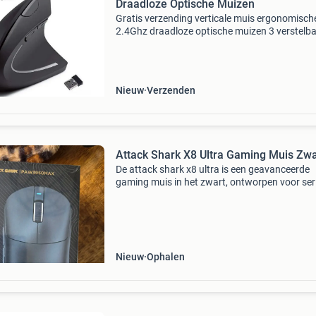
Draadloze Optische Muizen
Gratis verzending verticale muis ergonomisch
2.4Ghz draadloze optische muizen 3 verstelb
dpi 800/1200/1600 6 knoppen voor laptop pc
computer desktop verticale rechts muis
ergonomische 2.4Ghz draad
Nieuw
Verzenden
Attack Shark X8 Ultra Gaming Muis Zwa
De attack shark x8 ultra is een geavanceerde
gaming muis in het zwart, ontworpen voor ser
gamers. Deze muis beschikt over de paw395
sensor en biedt tri-mode switching (bedraad, 
draadloos
Nieuw
Ophalen