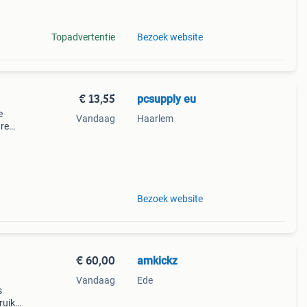
ische
Topadvertentie
Bezoek website
€ 13,55
pcsupply eu
e
Vandaag
Haarlem
are
he
Bezoek website
€ 60,00
amkickz
Vandaag
Ede
s
uikt.