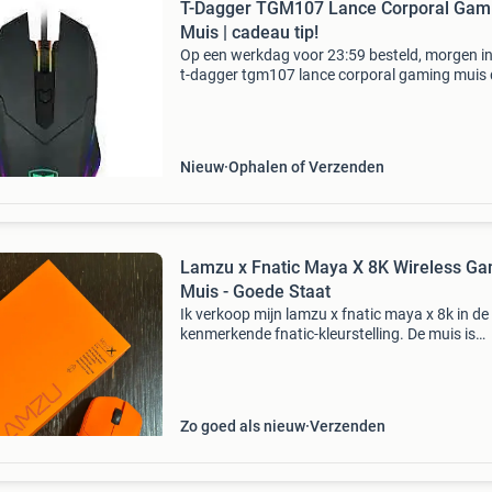
T-Dagger TGM107 Lance Corporal Gam
Muis | cadeau tip!
Op een werkdag voor 23:59 besteld, morgen in
t-dagger tgm107 lance corporal gaming muis 
tgm107 lance corporal is een ergonomische
symmetrische muis. Hierdoor kun je de muis 
beide handen ge
Nieuw
Ophalen of Verzenden
Lamzu x Fnatic Maya X 8K Wireless G
Muis - Goede Staat
Ik verkoop mijn lamzu x fnatic maya x 8k in de
kenmerkende fnatic-kleurstelling. De muis is
ongeveer 1 maand gebruikt en verkeert nog in
uitstekende staat. De muis is altijd netjes
behandeld en werkt
Zo goed als nieuw
Verzenden