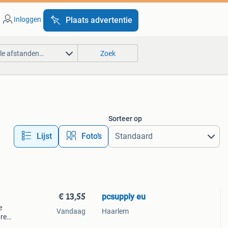
Inloggen
Plaats advertentie
lle afstanden…
Zoek
Sorteer op
Lijst
Foto’s
€ 13,55
pcsupply eu
e
Vandaag
Haarlem
are