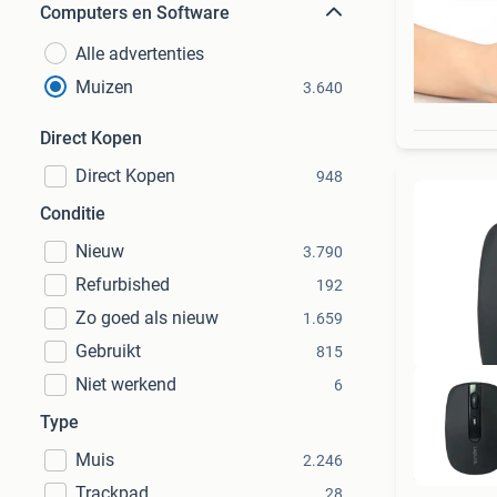
Computers en Software
Alle advertenties
Muizen
3.640
Direct Kopen
Direct Kopen
948
Conditie
Nieuw
3.790
Refurbished
192
Zo goed als nieuw
1.659
Gebruikt
815
Niet werkend
6
Type
Muis
2.246
GOED
Trackpad
28