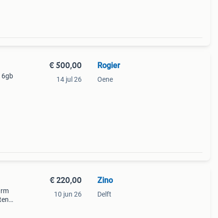
€ 500,00
Rogier
 16gb
14 jul 26
Oene
80.
€ 220,00
Zino
 rm
10 jun 26
Delft
ten
 een