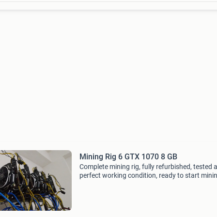
Mining Rig 6 GTX 1070 8 GB
Complete mining rig, fully refurbished, tested 
perfect working condition, ready to start mini
playing immediately. Specifications 6 × geforc
1070 armor 8 gb 1600 w professional mining