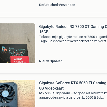
Refurbished
Verzenden
Gigabyte Radeon RX 7800 XT Gaming 
16GB
Te koop: mijn gigabyte radeon rx 7800 xt gam
16gb. De videokaart werkt perfect en verkeert 
uitstekende staat. Specificaties: 16 gb gddr6 i
voor 1440p- en 4k-gaming werkt 100% naar b
Nieuw
Ophalen
Gigabyte GeForce RTX 5060 Ti Gaming
8G Videokaart
Rtx 5060 ti 8gb vram – zo goed als nieuw te 
aangeboden: nvidia geforce rtx 5060 ti 8gb
videokaart. De videokaart is ongeveer een half
gebruikt en werkt volledig naar behoren. Hij k