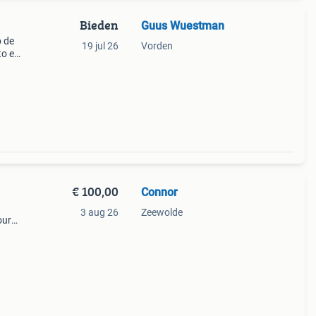
Bieden
Guus Wuestman
p de
19 jul 26
Vorden
to en
€ 100,00
Connor
3 aug 26
Zeewolde
our