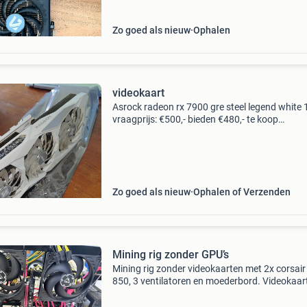
uit ee
Zo goed als nieuw
Ophalen
videokaart
Asrock radeon rx 7900 gre steel legend white
vraagprijs: €500,- bieden €480,- te koop
aangeboden wegens upgrade naar een rtx 50
De videokaart verkeert in uitstekende staat en
werkt 1
Zo goed als nieuw
Ophalen of Verzenden
Mining rig zonder GPU’s
Mining rig zonder videokaarten met 2x corsair
850, 3 ventilatoren en moederbord. Videokaar
hoeveel alleen aangesloten te worden evenals
monitor. Plug & play!