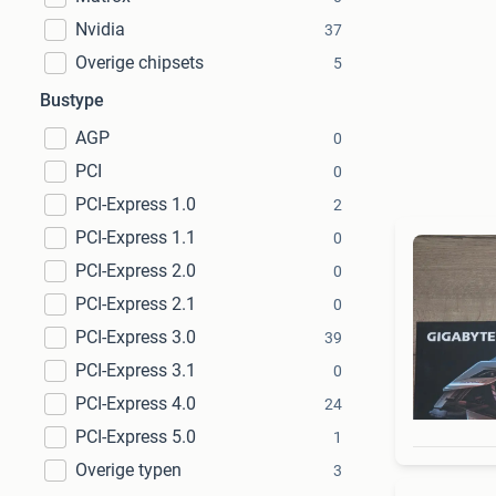
Nvidia
37
Overige chipsets
5
Bustype
AGP
0
PCI
0
PCI-Express 1.0
2
PCI-Express 1.1
0
PCI-Express 2.0
0
PCI-Express 2.1
0
PCI-Express 3.0
39
PCI-Express 3.1
0
PCI-Express 4.0
24
PCI-Express 5.0
1
Overige typen
3