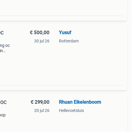
€ 500,00
Yusuf
OC
30 jul 26
Rotterdam
ing oc
in
deaal
ehore
€ 299,00
Rhuan Eikelenboom
 OC
20 jul 26
Hellevoetsluis
koop
 jaar
omt