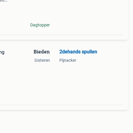
btc
rx580
0w
Dagtopper
Bieden
2dehands spullen
ing
Gisteren
Pijnacker