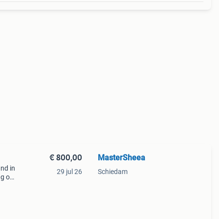
€ 800,00
MasterSheea
and in
29 jul 26
Schiedam
ng or
e gtx