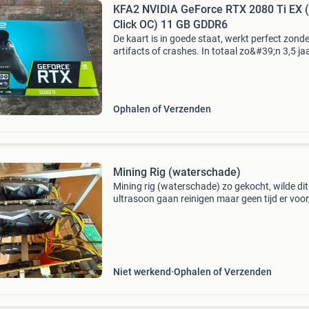
KFA2 NVIDIA GeForce RTX 2080 Ti EX (
Click OC) 11 GB GDDR6
De kaart is in goede staat, werkt perfect zonde
artifacts of crashes. In totaal zo&#39;n 3,5 ja
gebruikt, de afgelopen tijd heeft hij in de kast
opgeborgen gelegen. Altijd netjes onderhoude
Ophalen of Verzenden
Mining Rig (waterschade)
Mining rig (waterschade) zo gekocht, wilde di
ultrasoon gaan reinigen maar geen tijd er voor
daarom weg.
Niet werkend
Ophalen of Verzenden