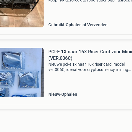
koop. 9X geforce gtx1660 super 6gb - asrock 
h110 pro core i3 8gb - 2x 1200w htc 12x msi 
8gb - asrock btc h110 pro core i3 8gb 2x 155
Gebruikt
Ophalen of Verzenden
PCI-E 1X naar 16X Riser Card voor Min
(VER.006C)
Nieuwe pci-e 1x naar 16x riser card, model
ver.006C, ideaal voor cryptocurrency mining
setups. Deze risers zijn ongebruikt en worden
geleverd in individuele antistatische zakjes. Ze
zorgen voor een st
Nieuw
Ophalen