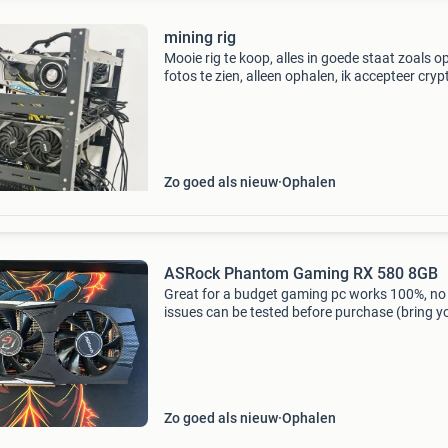
mining rig
Mooie rig te koop, alles in goede staat zoals o
fotos te zien, alleen ophalen, ik accepteer cryp
bank overschrijving
Zo goed als nieuw
Ophalen
ASRock Phantom Gaming RX 580 8GB
Great for a budget gaming pc works 100%, no
issues can be tested before purchase (bring y
own machine) never used for mining
Zo goed als nieuw
Ophalen