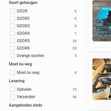
Soort geheugen
GDDR
0
GDDR2
0
GDDR3
0
GDDR4
1
GDDR5
33
GDDR6
29
Overige soorten
5
Moet nu weg
Moet nu weg
0
Levering
Ophalen
72
Verzenden
56
Aangeboden sinds