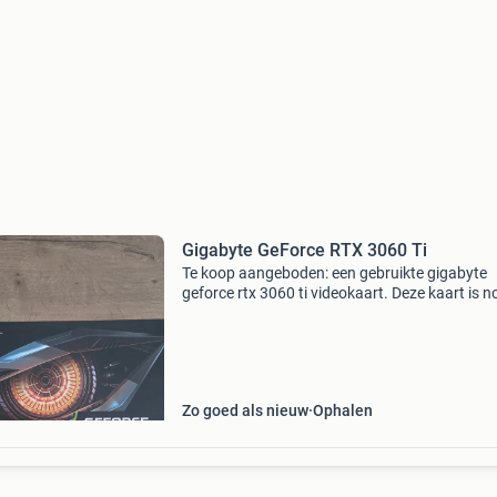
Gigabyte GeForce RTX 3060 Ti
Te koop aangeboden: een gebruikte gigabyte
geforce rtx 3060 ti videokaart. Deze kaart is n
overklokt geweest en is altijd met zorg behand
wat betekent dat hij nooit intensief is gebruikt
Zo goed als nieuw
Ophalen