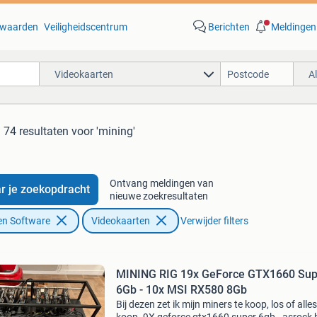
waarden
Veiligheidscentrum
Berichten
Meldingen
Videokaarten
A
74 resultaten
voor 'mining'
Ontvang meldingen van
r je zoekopdracht
nieuwe zoekresultaten
en Software
Videokaarten
Verwijder filters
MINING RIG 19x GeForce GTX1660 Sup
6Gb - 10x MSI RX580 8Gb
Bij dezen zet ik mijn miners te koop, los of alles