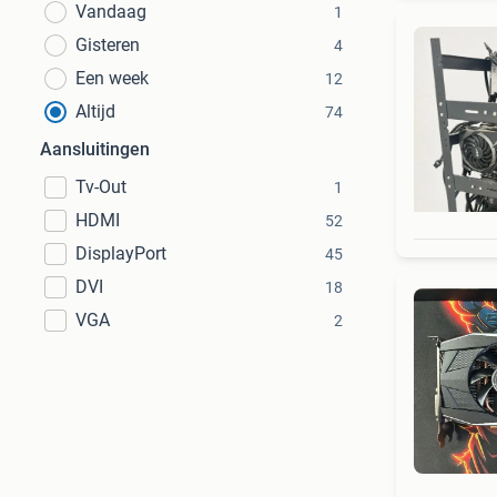
Vandaag
1
Gisteren
4
Een week
12
Altijd
74
Aansluitingen
Tv-Out
1
HDMI
52
DisplayPort
45
DVI
18
VGA
2