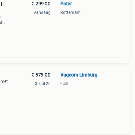
€ 299,00
Peter
1-
Vandaag
Rotterdam
r
ar
n en
€ 575,00
Vagcom Limburg
t met
30 jul 26
Echt
,