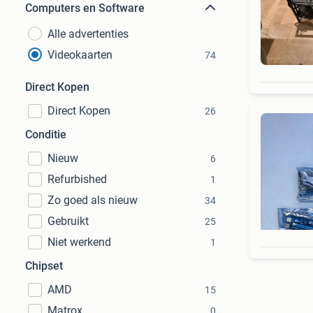
Computers en Software
Alle advertenties
Videokaarten
74
Direct Kopen
Direct Kopen
26
Conditie
Nieuw
6
Refurbished
1
Zo goed als nieuw
34
Gebruikt
25
Niet werkend
1
Chipset
AMD
15
Matrox
0