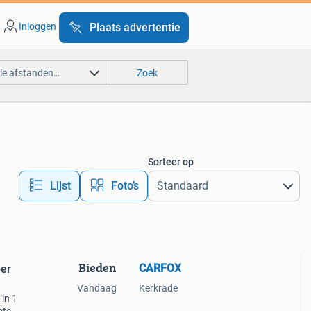
Inloggen
Plaats advertentie
lle afstanden…
Zoek
Sorteer op
Lijst
Foto’s
Bieden
CARFOX
er
Vandaag
Kerkrade
 in 1