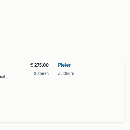
€ 275,00
Pieter
Gisteren
Zuidhorn
ooit
eld,
 voor