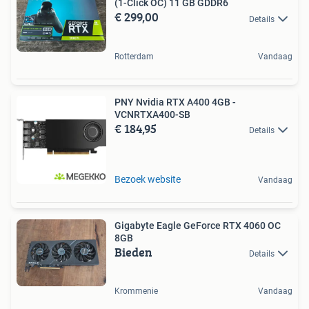
(1-Click OC) 11 GB GDDR6
€ 299,00
Details
Rotterdam
Vandaag
PNY Nvidia RTX A400 4GB -
VCNRTXA400-SB
€ 184,95
Details
Bezoek website
Vandaag
Gigabyte Eagle GeForce RTX 4060 OC
8GB
Bieden
Details
Krommenie
Vandaag