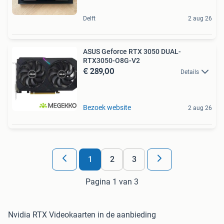
Delft
2 aug 26
ASUS Geforce RTX 3050 DUAL-
RTX3050-O8G-V2
€ 289,00
Details
Bezoek website
2 aug 26
1
2
3
Pagina 1 van 3
Nvidia RTX Videokaarten in de aanbieding