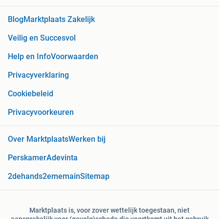
Blog
Marktplaats Zakelijk
Veilig en Succesvol
Help en Info
Voorwaarden
Privacyverklaring
Cookiebeleid
Privacyvoorkeuren
Over Marktplaats
Werken bij
Perskamer
Adevinta
2dehands
2ememain
Sitemap
Marktplaats is, voor zover wettelijk toegestaan, niet