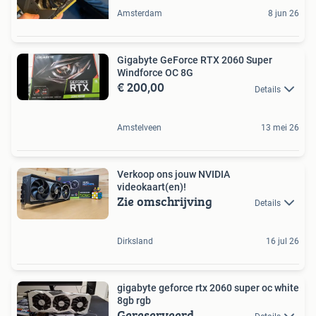
Amsterdam
8 jun 26
Gigabyte GeForce RTX 2060 Super
Windforce OC 8G
€ 200,00
Details
Amstelveen
13 mei 26
Verkoop ons jouw NVIDIA
videokaart(en)!
Zie omschrijving
Details
Dirksland
16 jul 26
gigabyte geforce rtx 2060 super oc white
8gb rgb
Gereserveerd