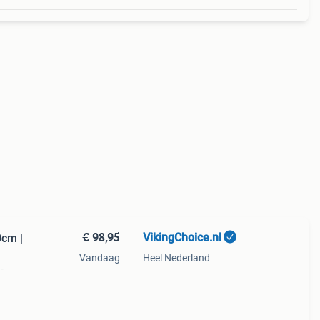
€ 98,95
VikingChoice.nl
cm |
Vandaag
Heel Nederland
-
ik