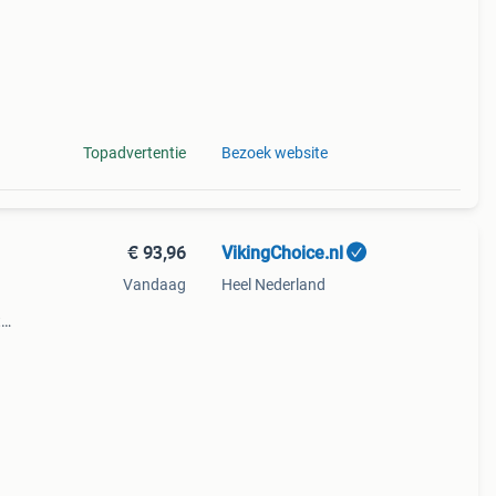
Topadvertentie
Bezoek website
€ 93,96
VikingChoice.nl
Vandaag
Heel Nederland
t
m
elbare