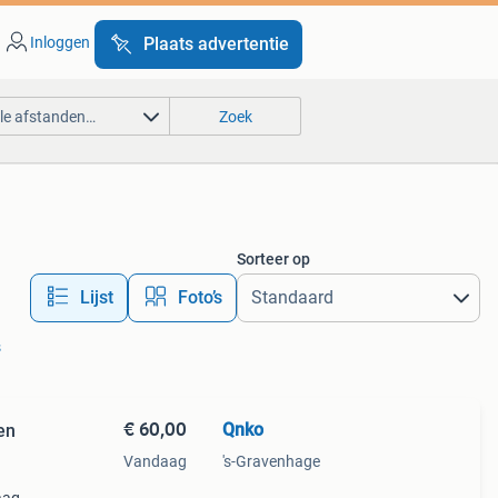
Inloggen
Plaats advertentie
lle afstanden…
Zoek
Sorteer op
Lijst
Foto’s
s
€ 60,00
Qnko
en
Vandaag
's-Gravenhage