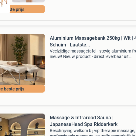
e beste prijs
Aluminium Massagebank 250kg | Wit |
Schuim | Laatste...
Veelzijdige massagetafel - stevig aluminium f
nieuw! Nieuw product - direct leverbaar uit
voorraad. Stevig aluminium frame, max. 250 
belastbaar comfortabel 4 cm dik schuim & pv
leder (wi
e beste prijs
Massage & Infrarood Sauna |
JapaneseHead Spa Ridderkerk
Beschrijving welkom bij vip therapie massage,