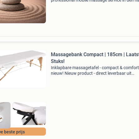
professional mobile massage service in den h
and other cities.(Kvk registered) basic price:
shiatsu massage(no oil) 60min/€60 90min/€
120min/
Massagebank Compact | 185cm | Laats
Stuks!
Inklapbare massagetafel - compact & comfort
nieuw! Nieuw product - direct leverbaar uit
voorraad. Afmetingen: 185x70cm, hoogte 61
verstelbaar comfort: 4cm dik schuim, duurza
pvc leer
e beste prijs