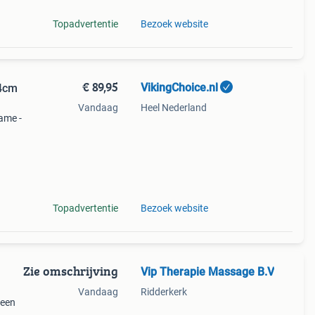
Topadvertentie
Bezoek website
€ 89,95
VikingChoice.nl
 4cm
Vandaag
Heel Nederland
rame -
Kg
c
Topadvertentie
Bezoek website
Zie omschrijving
Vip Therapie Massage B.V
Vandaag
Ridderkerk
 een