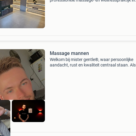
professionele massage- en wellnesspraktijk in
ridderkerk. Wij bieden een breed scala aan
therapeutische en ontspannende massages,
evenals exclusieve j
Massage mannen
Welkom bij mister gentle®, waar persoonlijke
aandacht, rust en kwaliteit centraal staan. Als
gecertificeerd privémasseur ontvang ik je in e
professionele praktijk aan huis in vlaardingen
een on