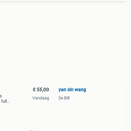
€ 55,00
yan xin wang
s
Vandaag
De Bilt
fully
he
din