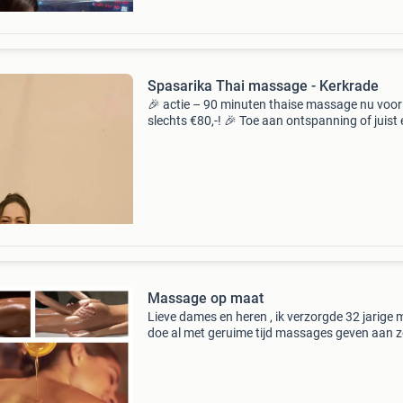
Spasarika Thai massage - Kerkrade
🎉 actie – 90 minuten thaise massage nu voor
slechts €80,-! 🎉 Toe aan ontspanning of juist
stevige, traditionele thaise massage? Dan bent
ons aan het juiste adres! 📍 U vindt ons aan d
Massage op maat
Lieve dames en heren , ik verzorgde 32 jarige
doe al met geruime tijd massages geven aan 
vrouwen , mannen en stellen , en trans. Hierbij
kunnen alle wensen besproken worden. Ik
verplaats naa