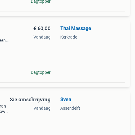
Dagtopper
€ 60,00
Thai Massage
Vandaag
Kerkrade
 een
 u bij
Dagtopper
Zie omschrijving
Sven
 man
Vandaag
Assendelft
zowel