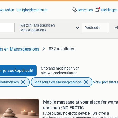
waarden
Veiligheidscentrum
Berichten
Meldingen
Welzijn | Masseurs en
A
Massagesalons
832 resultaten
urs en Massagesalons
Ontvang meldingen van
r je zoekopdracht
nieuwe zoekresultaten
n Vakmensen
Masseurs en Massagesalons
Verwijder filter
Mobile massage at your place for wom
and men *NO EROTIC
!!Absolutely no erotic service!! We offer a