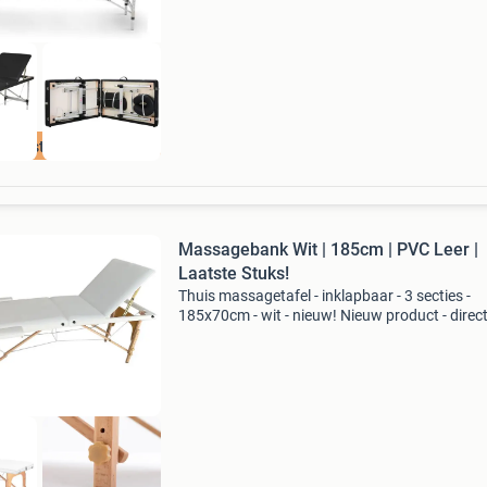
schuim, max. 250 Kg be
e beste prijs
Massagebank Wit | 185cm | PVC Leer |
Laatste Stuks!
Thuis massagetafel - inklapbaar - 3 secties -
185x70cm - wit - nieuw! Nieuw product - direc
leverbaar uit voorraad. Afmetingen: 185x70c
(hoogte verstelbaar 61-85cm) 3 secties, verst
hoofdsteun