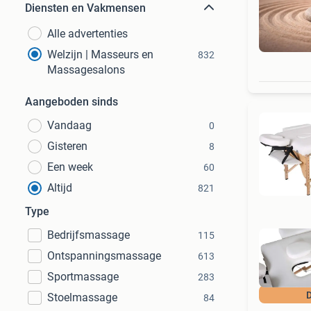
Diensten en Vakmensen
Alle advertenties
Welzijn | Masseurs en
832
Massagesalons
Aangeboden sinds
Vandaag
0
Gisteren
8
Een week
60
Altijd
821
Type
Bedrijfsmassage
115
Ontspanningsmassage
613
Sportmassage
283
D
Stoelmassage
84