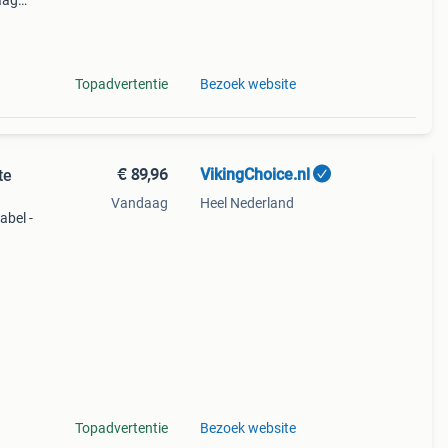
aag
85
Topadvertentie
Bezoek website
€ 89,96
VikingChoice.nl
te
Vandaag
Heel Nederland
abel -
-85cm
am
Topadvertentie
Bezoek website