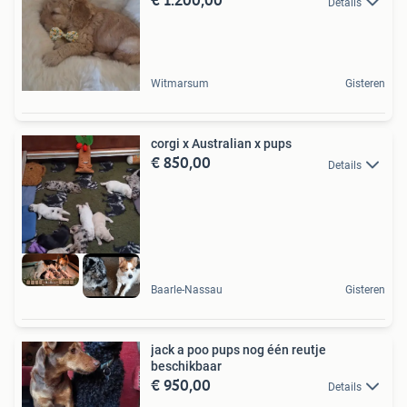
Details
Witmarsum
Gisteren
corgi x Australian x pups
€ 850,00
Details
Baarle-Nassau
Gisteren
jack a poo pups nog één reutje
beschikbaar
€ 950,00
Details