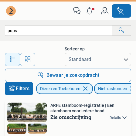
Honden | Niet-rashonden
Sorteer op
Alle afstanden…
Bewaar je zoekopdracht
Filters
Dieren en Toebehoren
Niet-rashonden
ARFE stamboom-registratie | Een
stamboom voor iedere hond.
Zie omschrijving
Details