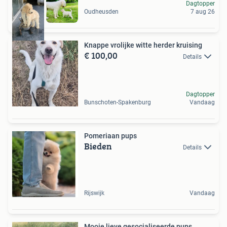
Dagtopper
Oudheusden
7 aug 26
Knappe vrolijke witte herder kruising
€ 100,00
Details
Dagtopper
Bunschoten-Spakenburg
Vandaag
Pomeriaan pups
Bieden
Details
Rijswijk
Vandaag
Mooie lieve gesocialiseerde pups