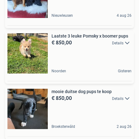
Nieuwleusen
4 aug 26
Laatste 3 leuke Pomsky x boomer pups
€ 850,00
Details
Noorden
Gisteren
mooie duitse dog pups te koop
€ 850,00
Details
Broeksterwâld
2 aug 26