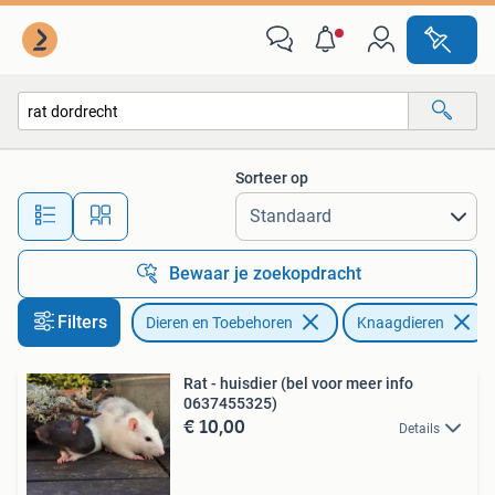
Knaagdieren
Sorteer op
Alle afstanden…
Bewaar je zoekopdracht
Filters
Dieren en Toebehoren
Knaagdieren
Rat - huisdier (bel voor meer info
0637455325)
€ 10,00
Details