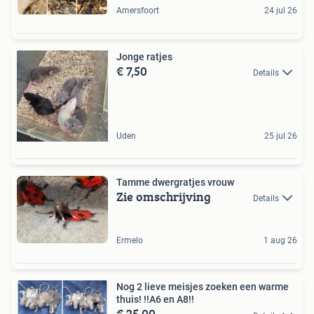
Amersfoort
24 jul 26
Jonge ratjes
€ 7,50
Details
Uden
25 jul 26
Tamme dwergratjes vrouw
Zie omschrijving
Details
Ermelo
1 aug 26
Nog 2 lieve meisjes zoeken een warme
thuis! !!A6 en A8!!
€ 25,00