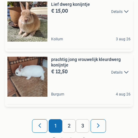
Lief dwerg konijntje
€ 15,00
Details
Kollum
3 aug 26
prachtig jong vrouwelijk kleurdwerg
konijntje
€ 12,50
Details
Burgum
4 aug 26
1
2
3