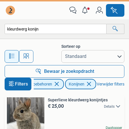
Konijnen
Sorteer op
Alle afstanden…
Bewaar je zoekopdracht
Filters
Dieren en Toebehoren
Konijnen
Verwijder filters
Superlieve kleurdwerg konijntjes
€ 25,00
Details
Dagtopper